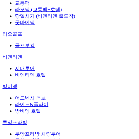
교통팩
라오팩 (교통팩+호텔)
당일치기 (비엔티엔 출도착)
굿바이팩
라오골프
골프부킹
비엔티엔
시내투어
비엔티엔 호텔
방비엥
어드벤처 콤보
라이드&플라이
방비엥 호텔
루앙프라방
루앙프라방 차량투어