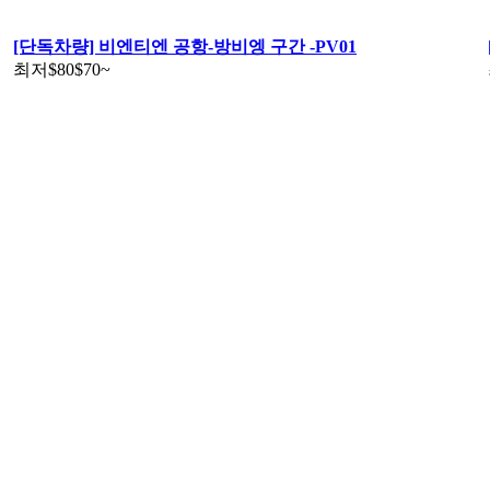
[단독차량] 비엔티엔 공항-방비엥 구간 -PV01
최저
$80
$70
~