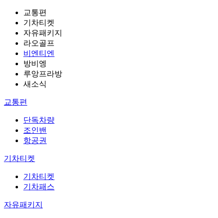
교통편
기차티켓
자유패키지
라오골프
비엔티엔
방비엥
루앙프라방
새소식
교통편
단독차량
조인밴
항공권
기차티켓
기차티켓
기차패스
자유패키지