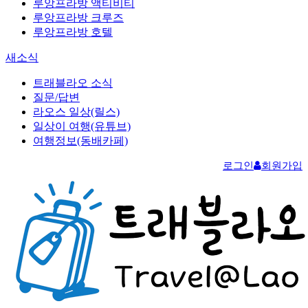
루앙프라방 액티비티
루앙프라방 크루즈
루앙프라방 호텔
새소식
트래블라오 소식
질문/답변
라오스 일상(릴스)
일상이 여행(유튜브)
여행정보(동배카페)
로그인
회원가입