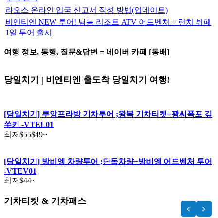
라오스 온라인 입국 신고서 작성 방법(업데이트)
비엔티엔 NEW 투어! 남늠 리조트 ATV 어드벤처 + 런치 뷔페
1일 투어 출시
여행 정보, 동행, 질문&답변 = 네이버 카페 [동배]
당일치기 | 비엔티엔 출도착 당일치기 여행!
[당일치기] 루앙프라방 기차투어 ;왕복 기차티켓+꽝씨폭포 깊
쑤키 -VTEL01
최저
$55
$49
~
[당일치기] 방비엥 차량투어 ;단독차량+방비엥 어드벤처 투어
-VTEV01
최저
$44
~
기차티켓 & 기차패스