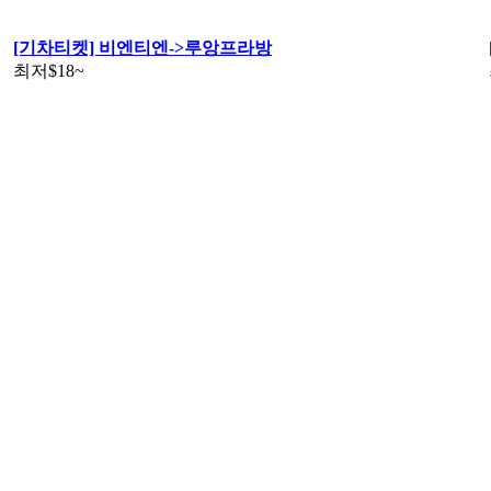
[기차티켓] 비엔티엔->루앙프라방
최저
$18
~