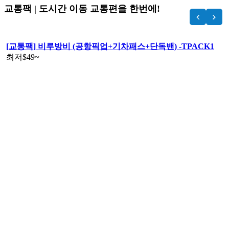
교통팩 | 도시간 이동 교통편을 한번에!
[교통팩] 비루방비 (공항픽업+기차패스+단독밴) -TPACK1
최저
$49
~
당일치기 | 비엔티엔 출도착 여행!
[당일치기] 루앙프라방 기차투어 ;왕복 기차티켓+꽝씨폭포
깊쑤키 -VTEL01
최저
$55
$49
~
기차티켓 & 기차패스
[기차티켓] 비엔티엔->루앙프라방
최저
$18
~