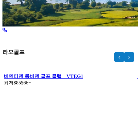
라오골프
비엔티엔 롱비엔 골프 클럽 – VTEG1
최저
$85
$66
~