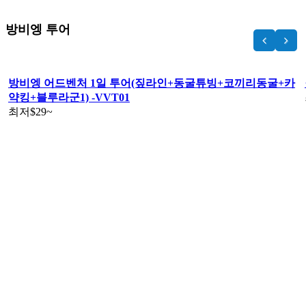
방비엥 투어
방비엥 어드벤처 1일 투어(짚라인+동굴튜빙+코끼리동굴+카
약킹+블루라군1) -VVT01
최저
$29
~