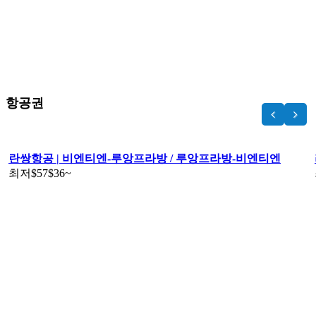
항공권
란쌍항공 | 비엔티엔-루앙프라방 / 루앙프라방-비엔티엔
최저
$57
$36
~