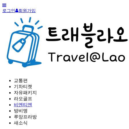
로그인
회원가입
교통편
기차티켓
자유패키지
라오골프
비엔티엔
방비엥
루앙프라방
새소식