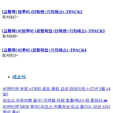
[교통팩] 방루비 (단독밴+기차패스) -TPACK2
최저
$47
~
[교통팩] 비방루비 (공항픽업+단독밴+기차패스) -TPACK3
최저
$49
~
[교통팩] 비루비 (공항픽업+기차패스) -TPACK4
최저
$53
~
새소식
비엔티엔 부영 시게임 골프 클럽 요금 업데이트 (~27년 3월 14
일)
라오스 자유여행 필수! 지역별 차량 호출(택시) 앱 총정리 🚗
비엔티엔 NEW 투어! 라오스 전통의상 입고 즐기는 감성 시티
투어 출시