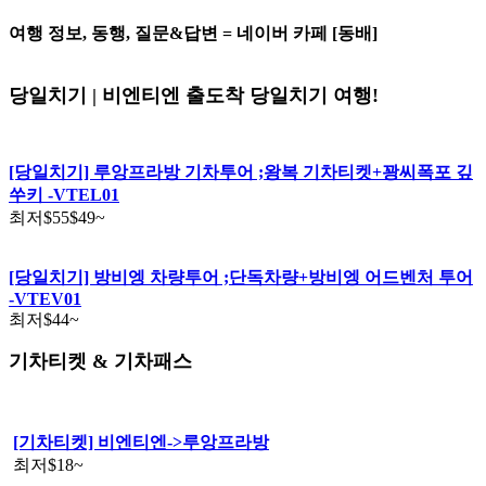
여행 정보, 동행, 질문&답변 = 네이버 카페 [동배]
당일치기 | 비엔티엔 출도착 당일치기 여행!
[당일치기] 루앙프라방 기차투어 ;왕복 기차티켓+꽝씨폭포 깊
쑤키 -VTEL01
최저
$55
$49
~
[당일치기] 방비엥 차량투어 ;단독차량+방비엥 어드벤처 투어
-VTEV01
최저
$44
~
기차티켓 & 기차패스
[기차티켓] 비엔티엔->루앙프라방
최저
$18
~