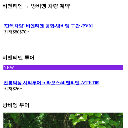
비엔티엔 ↔️ 방비엥 차량 예약
[단독차량] 비엔티엔 공항-방비엥 구간 -PV01
최저
$80
$70
~
비엔티엔 투어
NEW
전통의상 시티투어 :: 라오스/비엔티엔 -VTET09
최저
$26
~
방비엥 투어