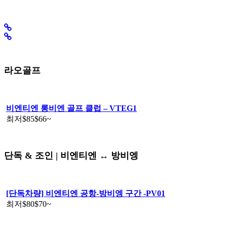
라오골프
비엔티엔 롱비엔 골프 클럽 – VTEG1
최저
$85
$66
~
단독 & 조인 | 비엔티엔 ↔️ 방비엥
[단독차량] 비엔티엔 공항-방비엥 구간 -PV01
최저
$80
$70
~