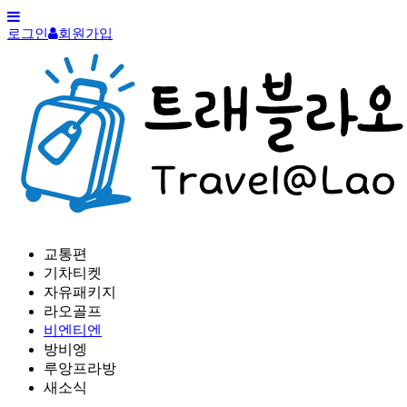
로그인
회원가입
교통편
기차티켓
자유패키지
라오골프
비엔티엔
방비엥
루앙프라방
새소식