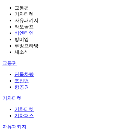
교통편
기차티켓
자유패키지
라오골프
비엔티엔
방비엥
루앙프라방
새소식
교통편
단독차량
조인밴
항공권
기차티켓
기차티켓
기차패스
자유패키지