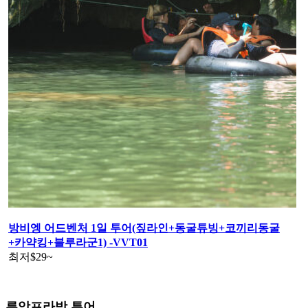
방비엥 어드벤처 1일 투어(짚라인+동굴튜빙+코끼리동굴
+카약킹+블루라군1) -VVT01
최저
$29
~
루앙프라방 투어