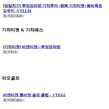
[당일치기] 루앙프라방 기차투어 ;왕복 기차티켓+꽝씨폭포
깊쑤키 -VTEL01
최저
$55
$49
~
기차티켓 & 기차패스
[기차티켓] 비엔티엔->루앙프라방
최저
$18
~
라오골프
비엔티엔 롱비엔 골프 클럽 – VTEG1
최저
$85
$66
~