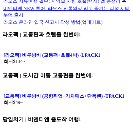
라오스 자유여행 필수! 지역별 차량 호출(택시) 앱 총정리 🚗
비엔티엔 NEW 투어! 라오스 전통의상 입고 즐기는 감성 시티
투어 출시
라오스 온라인 입국 신고서 작성 방법(업데이트)
라오팩 | 교통편과 호텔을 한번에!
[라오팩] 비루방비 (교통팩+호텔4박) -LPACK1
최저
$134
~
교통팩 | 도시간 이동 교통편을 한번에!
[교통팩] 비루방비 (공항픽업+기차패스+단독밴) -TPACK1
최저
$49
~
당일치기 | 비엔티엔 출도착 여행!