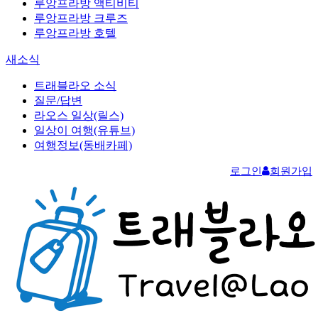
루앙프라방 액티비티
루앙프라방 크루즈
루앙프라방 호텔
새소식
트래블라오 소식
질문/답변
라오스 일상(릴스)
일상이 여행(유튜브)
여행정보(동배카페)
로그인
회원가입