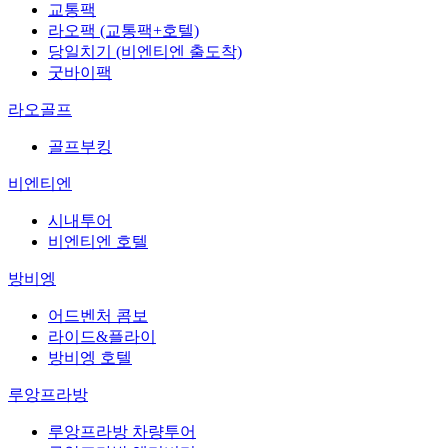
교통팩
라오팩 (교통팩+호텔)
당일치기 (비엔티엔 출도착)
굿바이팩
라오골프
골프부킹
비엔티엔
시내투어
비엔티엔 호텔
방비엥
어드벤처 콤보
라이드&플라이
방비엥 호텔
루앙프라방
루앙프라방 차량투어