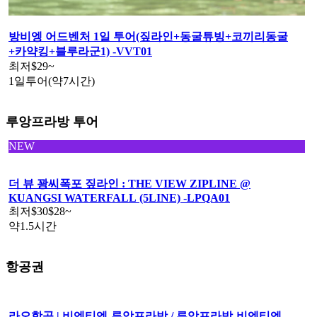
방비엥 어드벤처 1일 투어(짚라인+동굴튜빙+코끼리동굴
+카약킹+블루라군1) -VVT01
최저
$29
~
1일투어(약7시간)
루앙프라방 투어
NEW
더 뷰 꽝씨폭포 짚라인 : THE VIEW ZIPLINE @
KUANGSI WATERFALL (5LINE) -LPQA01
최저
$30
$28
~
약1.5시간
항공권
라오항공 | 비엔티엔-루앙프라방 / 루앙프라방-비엔티엔