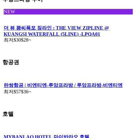
NEW
더 뷰 꽝씨폭포 짚라인 : THE VIEW ZIPLINE @
KUANGSI WATERFALL (5LINE) -LPQA01
최저
$30
$28
~
항공권
란쌍항공 | 비엔티엔-루앙프라방 / 루앙프라방-비엔티엔
최저
$57
$36
~
호텔
MYBANLAO HOTEL 마이반라오 호텔