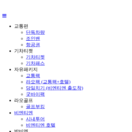
교통편
단독차량
조인밴
항공권
기차티켓
기차티켓
기차패스
자유패키지
교통팩
라오팩 (교통팩+호텔)
당일치기 (비엔티엔 출도착)
굿바이팩
라오골프
골프부킹
비엔티엔
시내투어
비엔티엔 호텔
방비엥