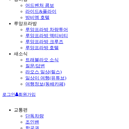
어드벤처 콤보
라이드&플라이
방비엥 호텔
루앙프라방
루앙프라방 차량투어
루앙프라방 액티비티
루앙프라방 크루즈
루앙프라방 호텔
새소식
트래블라오 소식
질문/답변
라오스 일상(릴스)
일상이 여행(유튜브)
여행정보(동배카페)
로그인
회원가입
교통편
단독차량
조인밴
항공권