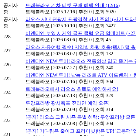
공지사
트래블라오 기차 티켓 구매 혜택 안내 (12/16)
항
트래블라오
|
2025.12.16
|
추천 0
|
조회 5920
공지사
라오스 시내 관광지 관광경찰 사기 주의! (사기 도와
항
트래블라오
|
2025.10.10
|
추천 0
|
조회 7427
비엔티엔 부영 시게임 골프 클럽 요금 업데이트 (~27년
228
트래블라오
|
2026.08.06
|
추천 0
|
조회 45
라오스 자유여행 필수! 지역별 차량 호출(택시) 앱 총
227
트래블라오
|
2026.08.02
|
추천 0
|
조회 132
비엔티엔 NEW 투어! 라오스 전통의상 입고 즐기는
226
트래블라오
|
2026.07.27
|
추천 0
|
조회 240
비엔티엔 NEW 투어! 남늠 리조트 ATV 어드벤처 + 
225
트래블라오
|
2026.07.16
|
추천 0
|
조회 304
트래블라오에서 라오스 호텔도 예약하세요!
224
트래블라오
|
2026.07.13
|
추천 0
|
조회 329
루앙프라방 꽝시폭포 짚라인 예약 오픈!
223
트래블라오
|
2026.07.09
|
추천 0
|
조회 314
[공지] 라오스 그린 시즌 특별 혜택: 루앙프라방 모든 
222
트래블라오
|
2026.07.08
|
추천 0
|
조회 304
[공지] 기다림은 줄이고 프라이빗함은 UP! '교통팩'
221