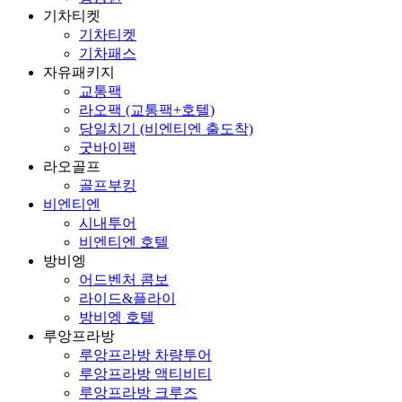
기차티켓
기차티켓
기차패스
자유패키지
교통팩
라오팩 (교통팩+호텔)
당일치기 (비엔티엔 출도착)
굿바이팩
라오골프
골프부킹
비엔티엔
시내투어
비엔티엔 호텔
방비엥
어드벤처 콤보
라이드&플라이
방비엥 호텔
루앙프라방
루앙프라방 차량투어
루앙프라방 액티비티
루앙프라방 크루즈