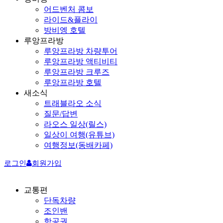
어드벤처 콤보
라이드&플라이
방비엥 호텔
루앙프라방
루앙프라방 차량투어
루앙프라방 액티비티
루앙프라방 크루즈
루앙프라방 호텔
새소식
트래블라오 소식
질문/답변
라오스 일상(릴스)
일상이 여행(유튜브)
여행정보(동배카페)
로그인
회원가입
교통편
단독차량
조인밴
항공권