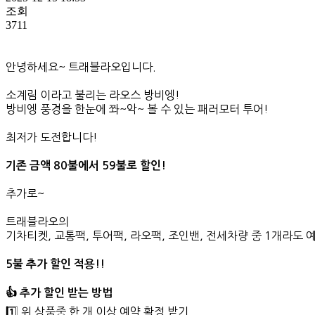
조회
3711
안녕하세요~ 트래블라오입니다.
소계림 이라고 불리는 라오스 방비엥!
방비엥 풍경을 한눈에 쫘~악~ 볼 수 있는 패러모터 투어!
최저가 도전합니다!
기존 금액 80불에서 59불로 할인!
추가로~
트래블라오의
기차티켓, 교통팩, 투어팩, 라오팩, 조인밴, 전세차량 중 1개라도 
5불 추가 할인 적용!!
👍 추가 할인 받는 방법
1️⃣ 위 상품중 한 개 이상 예약 확정 받기