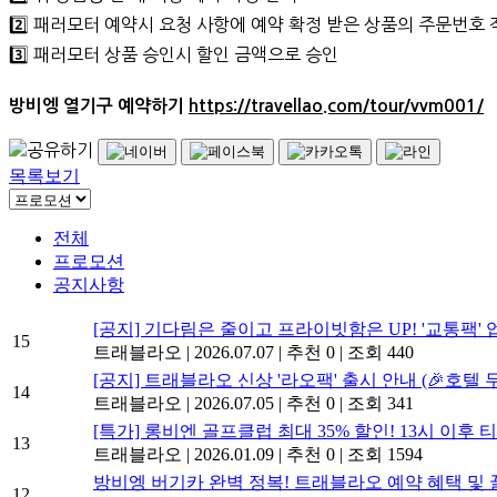
2️⃣ 패러모터 예약시 요청 사항에 예약 확정 받은 상품의 주문번호 
3️⃣ 패러모터 상품 승인시 할인 금액으로 승인
방비엥 열기구 예약하기
https://travellao.com/tour/vvm001/
목록보기
전체
프로모션
공지사항
[공지] 기다림은 줄이고 프라이빗함은 UP! '교통팩'
15
트래블라오
|
2026.07.07
|
추천 0
|
조회 440
[공지] 트래블라오 신상 '라오팩' 출시 안내 (🎉호텔
14
트래블라오
|
2026.07.05
|
추천 0
|
조회 341
[특가] 롱비엔 골프클럽 최대 35% 할인! 13시 이후
13
트래블라오
|
2026.01.09
|
추천 0
|
조회 1594
방비엥 버기카 완벽 정복! 트래블라오 예약 혜택 및
12