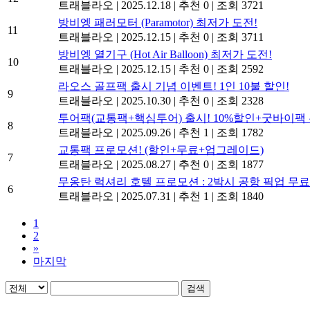
트래블라오
|
2025.12.18
|
추천 0
|
조회 3721
방비엥 패러모터 (Paramotor) 최저가 도전!
11
트래블라오
|
2025.12.15
|
추천 0
|
조회 3711
방비엥 열기구 (Hot Air Balloon) 최저가 도전!
10
트래블라오
|
2025.12.15
|
추천 0
|
조회 2592
라오스 골프팩 출시 기념 이벤트! 1인 10불 할인!
9
트래블라오
|
2025.10.30
|
추천 0
|
조회 2328
투어팩(교통팩+핵심투어) 출시! 10%할인+굿바이팩 
8
트래블라오
|
2025.09.26
|
추천 1
|
조회 1782
교통팩 프로모션! (할인+무료+업그레이드)
7
트래블라오
|
2025.08.27
|
추천 0
|
조회 1877
무옹탄 럭셔리 호텔 프로모션 : 2박시 공항 픽업 무료
6
트래블라오
|
2025.07.31
|
추천 1
|
조회 1840
1
2
»
마지막
검색