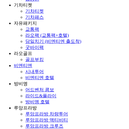
기차티켓
기차티켓
기차패스
자유패키지
교통팩
라오팩 (교통팩+호텔)
당일치기 (비엔티엔 출도착)
굿바이팩
라오골프
골프부킹
비엔티엔
시내투어
비엔티엔 호텔
방비엥
어드벤처 콤보
라이드&플라이
방비엥 호텔
루앙프라방
루앙프라방 차량투어
루앙프라방 액티비티
루앙프라방 크루즈