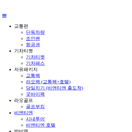
교통편
단독차량
조인밴
항공권
기차티켓
기차티켓
기차패스
자유패키지
교통팩
라오팩 (교통팩+호텔)
당일치기 (비엔티엔 출도착)
굿바이팩
라오골프
골프부킹
비엔티엔
시내투어
비엔티엔 호텔
방비엥