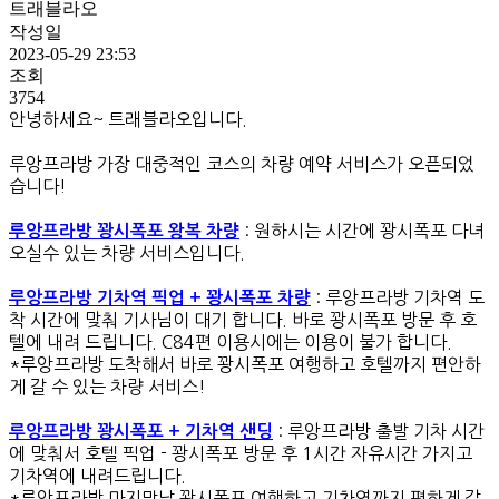
트래블라오
작성일
2023-05-29 23:53
조회
3754
안녕하세요~ 트래블라오입니다.
루앙프라방 가장 대중적인 코스의 차량 예약 서비스가 오픈되었
습니다!
: 원하시는 시간에 꽝시폭포 다녀
루앙프라방 꽝시폭포 왕복 차량
오실수 있는 차량 서비스입니다.
: 루앙프라방 기차역 도
루앙프라방 기차역 픽업 + 꽝시폭포 차량
착 시간에 맞춰 기사님이 대기 합니다. 바로 꽝시폭포 방문 후 호
텔에 내려 드립니다. C84편 이용시에는 이용이 불가 합니다.
*루앙프라방 도착해서 바로 꽝시폭포 여행하고 호텔까지 편안하
게 갈 수 있는 차량 서비스!
: 루앙프라방 출발 기차 시간
루앙프라방 꽝시폭포 + 기차역 샌
딩
에 맞춰서 호텔 픽업 - 꽝시폭포 방문 후 1시간 자유시간 가지고
기차역에 내려드립니다.
*루앙프라방 마지막날 꽝시폭포 여행하고 기차역까지 편하게 갈