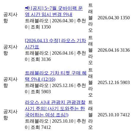
트
📢 [공지] 5~7월 굿바이팩 운
래
공지사
영 시간 임시 변경 안내
블
2026.04.30
1350
항
트래블라오
|
2026.04.30
|
추천
라
0
|
조회 1350
오
트
[2026.04.13 수정] 라오스 기차
래
공지사
시간표
블
2026.04.16
3136
항
트래블라오
|
2026.04.16
|
추천
라
0
|
조회 3136
오
트
트래블라오 기차 티켓 구매 혜
래
공지사
택 안내 (12/16)
블
2025.12.16
5903
항
트래블라오
|
2025.12.16
|
추천
라
0
|
조회 5903
오
라오스 시내 관광지 관광경찰
트
사기 주의! (사기 도와주는 한
래
공지사
국어하는 여성 조심!)
블
2025.10.10
7412
항
트래블라오
|
2025.10.10
|
추천
라
0
|
조회 7412
오