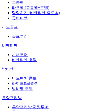
교통팩
라오팩 (교통팩+호텔)
당일치기 (비엔티엔 출도착)
굿바이팩
라오골프
골프부킹
비엔티엔
시내투어
비엔티엔 호텔
방비엥
어드벤처 콤보
라이드&플라이
방비엥 호텔
루앙프라방
루앙프라방 차량투어