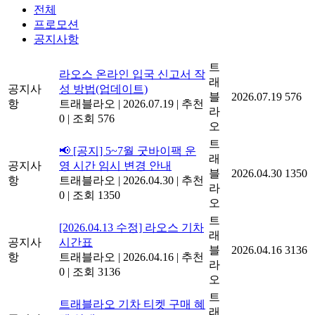
전체
프로모션
공지사항
트
라오스 온라인 입국 신고서 작
래
공지사
성 방법(업데이트)
블
2026.07.19
576
항
트래블라오
|
2026.07.19
|
추천
라
0
|
조회 576
오
트
📢 [공지] 5~7월 굿바이팩 운
래
공지사
영 시간 임시 변경 안내
블
2026.04.30
1350
항
트래블라오
|
2026.04.30
|
추천
라
0
|
조회 1350
오
트
[2026.04.13 수정] 라오스 기차
래
공지사
시간표
블
2026.04.16
3136
항
트래블라오
|
2026.04.16
|
추천
라
0
|
조회 3136
오
트
트래블라오 기차 티켓 구매 혜
래