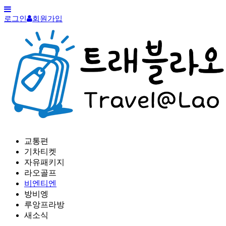
로그인
회원가입
교통편
기차티켓
자유패키지
라오골프
비엔티엔
방비엥
루앙프라방
새소식