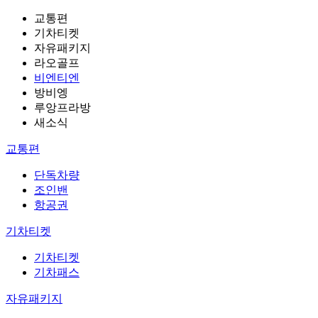
교통편
기차티켓
자유패키지
라오골프
비엔티엔
방비엥
루앙프라방
새소식
교통편
단독차량
조인밴
항공권
기차티켓
기차티켓
기차패스
자유패키지