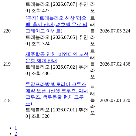
트래블라오
|
2026.07.07
|
추천
라
0
|
조회 427
오
[공지] 트래블라오 신상 '라오
트
팩' 출시 안내 (🎉호텔 무료 업
래
220
그레이드 이벤트)
블
2026.07.05
324
트래블라오
|
2026.07.05
|
추천
라
0
|
조회 324
오
트
제주항공 인천–비엔티엔 노선
래
운항 재개 안내
219
블
2026.07.02
436
트래블라오
|
2026.07.02
|
추천
라
0
|
조회 436
오
루앙프라방 빅토리아 크루즈
트
예약 오픈! (선셋 크루즈, 디너
래
크루즈, 빡우동굴 런치 크루
블
218
2026.07.01
320
즈)
라
트래블라오
|
2026.07.01
|
추천
오
0
|
조회 320
1
2