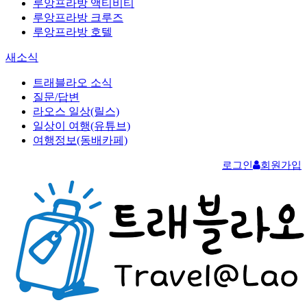
루앙프라방 액티비티
루앙프라방 크루즈
루앙프라방 호텔
새소식
트래블라오 소식
질문/답변
라오스 일상(릴스)
일상이 여행(유튜브)
여행정보(동배카페)
로그인
회원가입