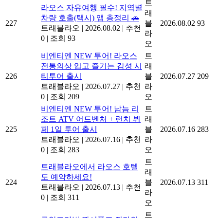
트
라오스 자유여행 필수! 지역별
래
차량 호출(택시) 앱 총정리 🚗
227
블
2026.08.02
93
트래블라오
|
2026.08.02
|
추천
라
0
|
조회 93
오
비엔티엔 NEW 투어! 라오스
트
전통의상 입고 즐기는 감성 시
래
226
티투어 출시
블
2026.07.27
209
트래블라오
|
2026.07.27
|
추천
라
0
|
조회 209
오
비엔티엔 NEW 투어! 남늠 리
트
조트 ATV 어드벤처 + 런치 뷔
래
225
페 1일 투어 출시
블
2026.07.16
283
트래블라오
|
2026.07.16
|
추천
라
0
|
조회 283
오
트
트래블라오에서 라오스 호텔
래
도 예약하세요!
224
블
2026.07.13
311
트래블라오
|
2026.07.13
|
추천
라
0
|
조회 311
오
트