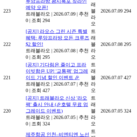
루앙프라방 꽝시폭포 짚라인
래
예약 오픈!
223
블
2026.07.09
294
트래블라오
|
2026.07.09
|
추천
라
0
|
조회 294
오
[공지] 라오스 그린 시즌 특별
트
혜택: 루앙프라방 모든 크루즈
래
222
$2 할인!
블
2026.07.08
295
트래블라오
|
2026.07.08
|
추천
라
0
|
조회 295
오
[공지] 기다림은 줄이고 프라
트
이빗함은 UP! '교통팩' 업그레
래
221
이드 기념 할인 이벤트 🎉
블
2026.07.07
427
트래블라오
|
2026.07.07
|
추천
라
0
|
조회 427
오
[공지] 트래블라오 신상 '라오
트
팩' 출시 안내 (🎉호텔 무료 업
래
220
그레이드 이벤트)
블
2026.07.05
324
트래블라오
|
2026.07.05
|
추천
라
0
|
조회 324
오
트
제주항공 인천–비엔티엔 노선