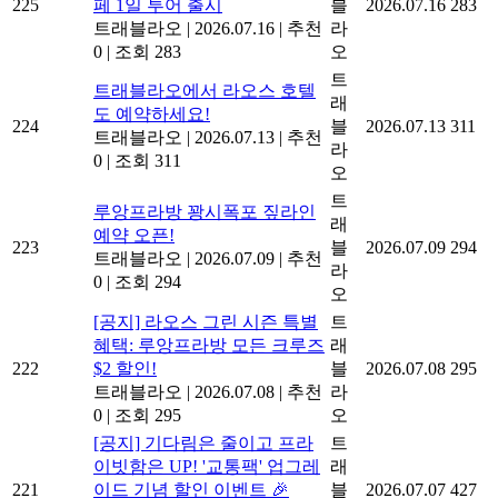
225
페 1일 투어 출시
블
2026.07.16
283
트래블라오
|
2026.07.16
|
추천
라
0
|
조회 283
오
트
트래블라오에서 라오스 호텔
래
도 예약하세요!
224
블
2026.07.13
311
트래블라오
|
2026.07.13
|
추천
라
0
|
조회 311
오
트
루앙프라방 꽝시폭포 짚라인
래
예약 오픈!
223
블
2026.07.09
294
트래블라오
|
2026.07.09
|
추천
라
0
|
조회 294
오
[공지] 라오스 그린 시즌 특별
트
혜택: 루앙프라방 모든 크루즈
래
222
$2 할인!
블
2026.07.08
295
트래블라오
|
2026.07.08
|
추천
라
0
|
조회 295
오
[공지] 기다림은 줄이고 프라
트
이빗함은 UP! '교통팩' 업그레
래
221
이드 기념 할인 이벤트 🎉
블
2026.07.07
427