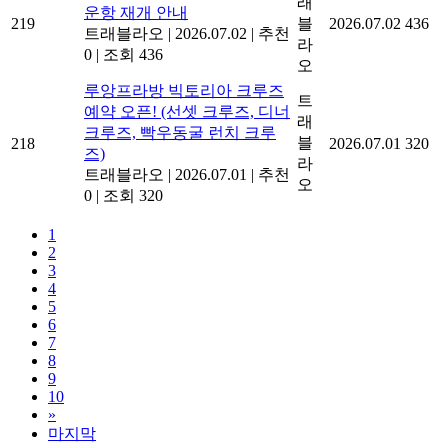
래
운항 재개 안내
219
블
2026.07.02
436
트래블라오
|
2026.07.02
|
추천
라
0
|
조회 436
오
루앙프라방 빅토리아 크루즈
트
예약 오픈! (선셋 크루즈, 디너
래
크루즈, 빡우동굴 런치 크루
블
218
2026.07.01
320
즈)
라
트래블라오
|
2026.07.01
|
추천
오
0
|
조회 320
1
2
3
4
5
6
7
8
9
10
»
마지막