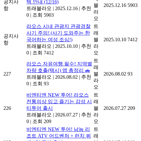
공지사
택 안내 (12/16)
블
2025.12.16
5903
항
트래블라오
|
2025.12.16
|
추천
라
0
|
조회 5903
오
라오스 시내 관광지 관광경찰
트
사기 주의! (사기 도와주는 한
래
공지사
국어하는 여성 조심!)
블
2025.10.10
7412
항
트래블라오
|
2025.10.10
|
추천
라
0
|
조회 7412
오
트
라오스 자유여행 필수! 지역별
래
차량 호출(택시) 앱 총정리 🚗
227
블
2026.08.02
93
트래블라오
|
2026.08.02
|
추천
라
0
|
조회 93
오
비엔티엔 NEW 투어! 라오스
트
전통의상 입고 즐기는 감성 시
래
226
티투어 출시
블
2026.07.27
209
트래블라오
|
2026.07.27
|
추천
라
0
|
조회 209
오
비엔티엔 NEW 투어! 남늠 리
트
조트 ATV 어드벤처 + 런치 뷔
래