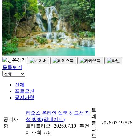
목록보기
전체
프로모션
공지사항
트
라오스 온라인 입국 신고서 작
래
공지사
성 방법(업데이트)
블
2026.07.19
576
항
트래블라오
|
2026.07.19
|
추천
라
0
|
조회 576
오