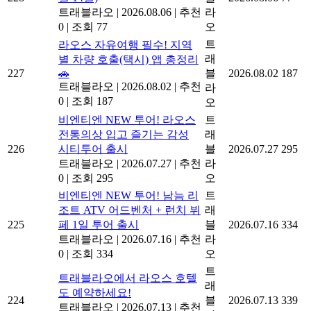
트래블라오
|
2026.08.06
|
추천
라
0
|
조회 77
오
트
라오스 자유여행 필수! 지역
래
별 차량 호출(택시) 앱 총정리
227
🚗
블
2026.08.02
187
트래블라오
|
2026.08.02
|
추천
라
0
|
조회 187
오
비엔티엔 NEW 투어! 라오스
트
전통의상 입고 즐기는 감성
래
226
시티투어 출시
블
2026.07.27
295
트래블라오
|
2026.07.27
|
추천
라
0
|
조회 295
오
비엔티엔 NEW 투어! 남늠 리
트
조트 ATV 어드벤처 + 런치 뷔
래
225
페 1일 투어 출시
블
2026.07.16
334
트래블라오
|
2026.07.16
|
추천
라
0
|
조회 334
오
트
트래블라오에서 라오스 호텔
래
도 예약하세요!
224
블
2026.07.13
339
트래블라오
|
2026.07.13
|
추천