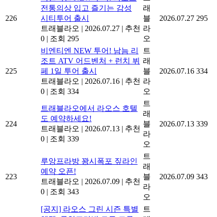
전통의상 입고 즐기는 감성
래
226
시티투어 출시
블
2026.07.27
295
트래블라오
|
2026.07.27
|
추천
라
0
|
조회 295
오
비엔티엔 NEW 투어! 남늠 리
트
조트 ATV 어드벤처 + 런치 뷔
래
225
페 1일 투어 출시
블
2026.07.16
334
트래블라오
|
2026.07.16
|
추천
라
0
|
조회 334
오
트
트래블라오에서 라오스 호텔
래
도 예약하세요!
224
블
2026.07.13
339
트래블라오
|
2026.07.13
|
추천
라
0
|
조회 339
오
트
루앙프라방 꽝시폭포 짚라인
래
예약 오픈!
223
블
2026.07.09
343
트래블라오
|
2026.07.09
|
추천
라
0
|
조회 343
오
[공지] 라오스 그린 시즌 특별
트