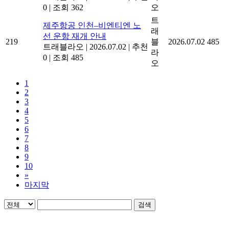
0
|
조회 362
오
트
제주항공 인천–비엔티엔 노
래
선 운항 재개 안내
219
블
2026.07.02
485
트래블라오
|
2026.07.02
|
추천
라
0
|
조회 485
오
1
2
3
4
5
6
7
8
9
10
»
마지막
검색