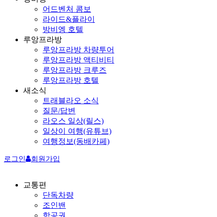
어드벤처 콤보
라이드&플라이
방비엥 호텔
루앙프라방
루앙프라방 차량투어
루앙프라방 액티비티
루앙프라방 크루즈
루앙프라방 호텔
새소식
트래블라오 소식
질문/답변
라오스 일상(릴스)
일상이 여행(유튜브)
여행정보(동배카페)
로그인
회원가입
교통편
단독차량
조인밴
항공권