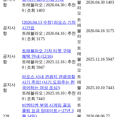
블
2026.04.30
1403
항
트래블라오
|
2026.04.30
|
추천
라
0
|
조회 1403
오
트
[2026.04.13 수정] 라오스 기차
래
공지사
시간표
블
2026.04.16
3175
항
트래블라오
|
2026.04.16
|
추천
라
0
|
조회 3175
오
트
트래블라오 기차 티켓 구매
래
공지사
혜택 안내 (12/16)
블
2025.12.16
5947
항
트래블라오
|
2025.12.16
|
추천
라
0
|
조회 5947
오
라오스 시내 관광지 관광경찰
트
사기 주의! (사기 도와주는 한
래
공지사
국어하는 여성 조심!)
블
2025.10.10
7443
항
트래블라오
|
2025.10.10
|
추천
라
0
|
조회 7443
오
비엔티엔 부영 시게임 골프
트
클럽 요금 업데이트 (~27년 3
래
228
월 14일)
블
2026.08.06
77