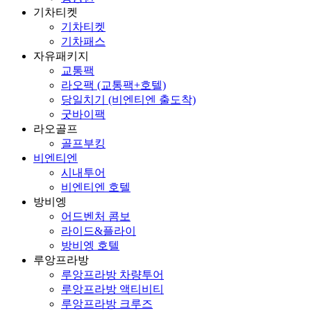
기차티켓
기차티켓
기차패스
자유패키지
교통팩
라오팩 (교통팩+호텔)
당일치기 (비엔티엔 출도착)
굿바이팩
라오골프
골프부킹
비엔티엔
시내투어
비엔티엔 호텔
방비엥
어드벤처 콤보
라이드&플라이
방비엥 호텔
루앙프라방
루앙프라방 차량투어
루앙프라방 액티비티
루앙프라방 크루즈