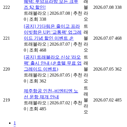
혜택: 루앙프라방 모든 크루
래
222
즈 $2 할인!
블
2026.07.08
338
트래블라오
|
2026.07.08
|
추천
라
0
|
조회 338
오
[공지] 기다림은 줄이고 프라
트
이빗함은 UP! '교통팩' 업그레
래
221
이드 기념 할인 이벤트 🎉
블
2026.07.07
468
트래블라오
|
2026.07.07
|
추천
라
0
|
조회 468
오
[공지] 트래블라오 신상 '라오
트
팩' 출시 안내 (🎉호텔 무료 업
래
220
그레이드 이벤트)
블
2026.07.05
362
트래블라오
|
2026.07.05
|
추천
라
0
|
조회 362
오
트
제주항공 인천–비엔티엔 노
래
선 운항 재개 안내
219
블
2026.07.02
485
트래블라오
|
2026.07.02
|
추천
라
0
|
조회 485
오
1