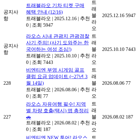
트
트래블라오 기차 티켓 구매
래
공지사
혜택 안내 (12/16)
블
2025.12.16
5947
항
트래블라오
|
2025.12.16
|
추천
라
0
|
조회 5947
오
라오스 시내 관광지 관광경찰
트
사기 주의! (사기 도와주는 한
래
공지사
국어하는 여성 조심!)
블
2025.10.10
7443
항
트래블라오
|
2025.10.10
|
추천
라
0
|
조회 7443
오
비엔티엔 부영 시게임 골프
트
클럽 요금 업데이트 (~27년 3
래
228
월 14일)
블
2026.08.06
77
트래블라오
|
2026.08.06
|
추천
라
0
|
조회 77
오
트
라오스 자유여행 필수! 지역
래
별 차량 호출(택시) 앱 총정리
227
🚗
블
2026.08.02
187
트래블라오
|
2026.08.02
|
추천
라
0
|
조회 187
오
비엔티엔 NEW 투어! 라오스
트