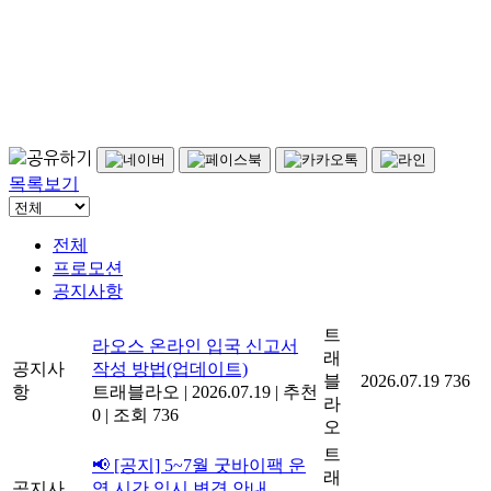
목록보기
전체
프로모션
공지사항
트
라오스 온라인 입국 신고서
래
공지사
작성 방법(업데이트)
블
2026.07.19
736
항
트래블라오
|
2026.07.19
|
추천
라
0
|
조회 736
오
트
📢 [공지] 5~7월 굿바이팩 운
래
공지사
영 시간 임시 변경 안내