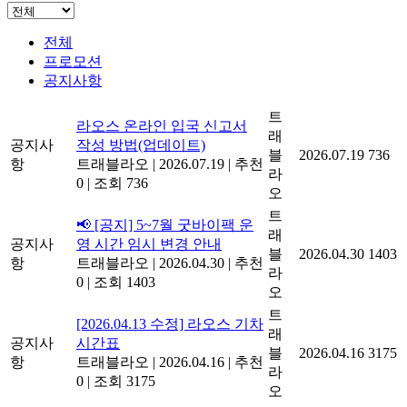
전체
프로모션
공지사항
트
라오스 온라인 입국 신고서
래
공지사
작성 방법(업데이트)
블
2026.07.19
736
항
트래블라오
|
2026.07.19
|
추천
라
0
|
조회 736
오
트
📢 [공지] 5~7월 굿바이팩 운
래
공지사
영 시간 임시 변경 안내
블
2026.04.30
1403
항
트래블라오
|
2026.04.30
|
추천
라
0
|
조회 1403
오
트
[2026.04.13 수정] 라오스 기차
래
공지사
시간표
블
2026.04.16
3175
항
트래블라오
|
2026.04.16
|
추천
라
0
|
조회 3175
오