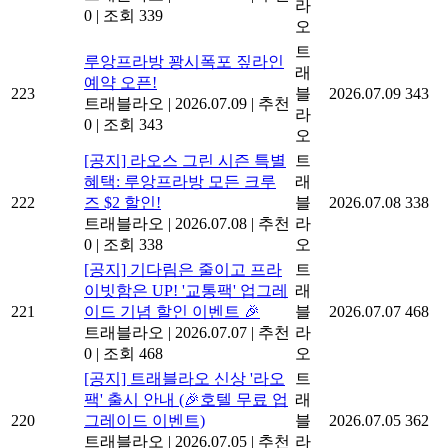
라
0
|
조회 339
오
트
루앙프라방 꽝시폭포 짚라인
래
예약 오픈!
223
블
2026.07.09
343
트래블라오
|
2026.07.09
|
추천
라
0
|
조회 343
오
[공지] 라오스 그린 시즌 특별
트
혜택: 루앙프라방 모든 크루
래
222
즈 $2 할인!
블
2026.07.08
338
트래블라오
|
2026.07.08
|
추천
라
0
|
조회 338
오
[공지] 기다림은 줄이고 프라
트
이빗함은 UP! '교통팩' 업그레
래
221
이드 기념 할인 이벤트 🎉
블
2026.07.07
468
트래블라오
|
2026.07.07
|
추천
라
0
|
조회 468
오
[공지] 트래블라오 신상 '라오
트
팩' 출시 안내 (🎉호텔 무료 업
래
220
그레이드 이벤트)
블
2026.07.05
362
트래블라오
|
2026.07.05
|
추천
라