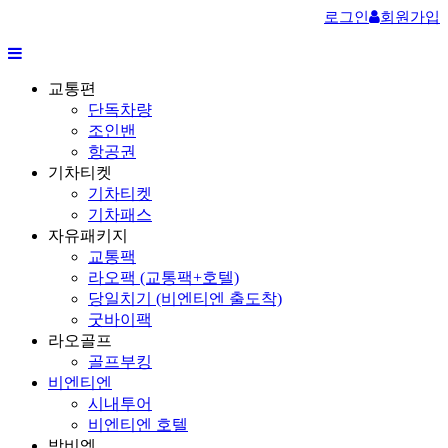
로그인
회원가입
교통편
단독차량
조인밴
항공권
기차티켓
기차티켓
기차패스
자유패키지
교통팩
라오팩 (교통팩+호텔)
당일치기 (비엔티엔 출도착)
굿바이팩
라오골프
골프부킹
비엔티엔
시내투어
비엔티엔 호텔
방비엥