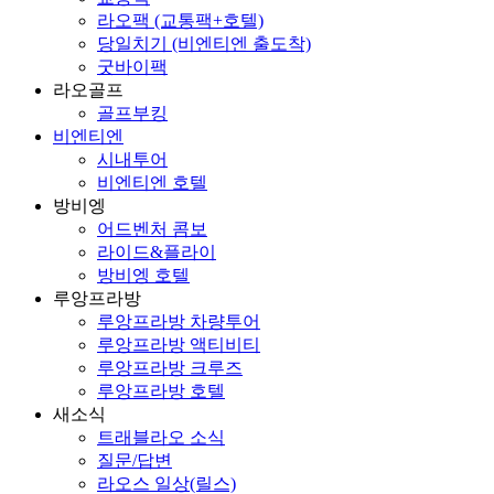
라오팩 (교통팩+호텔)
당일치기 (비엔티엔 출도착)
굿바이팩
라오골프
골프부킹
비엔티엔
시내투어
비엔티엔 호텔
방비엥
어드벤처 콤보
라이드&플라이
방비엥 호텔
루앙프라방
루앙프라방 차량투어
루앙프라방 액티비티
루앙프라방 크루즈
루앙프라방 호텔
새소식
트래블라오 소식
질문/답변
라오스 일상(릴스)