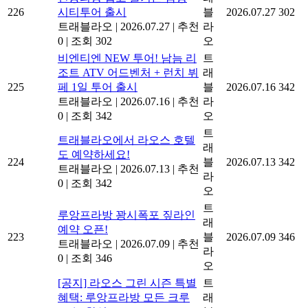
전통의상 입고 즐기는 감성
래
226
시티투어 출시
블
2026.07.27
302
트래블라오
|
2026.07.27
|
추천
라
0
|
조회 302
오
비엔티엔 NEW 투어! 남늠 리
트
조트 ATV 어드벤처 + 런치 뷔
래
225
페 1일 투어 출시
블
2026.07.16
342
트래블라오
|
2026.07.16
|
추천
라
0
|
조회 342
오
트
트래블라오에서 라오스 호텔
래
도 예약하세요!
224
블
2026.07.13
342
트래블라오
|
2026.07.13
|
추천
라
0
|
조회 342
오
트
루앙프라방 꽝시폭포 짚라인
래
예약 오픈!
223
블
2026.07.09
346
트래블라오
|
2026.07.09
|
추천
라
0
|
조회 346
오
[공지] 라오스 그린 시즌 특별
트