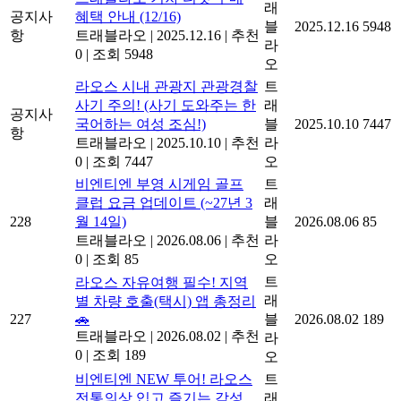
트
트래블라오 기차 티켓 구매
래
공지사
혜택 안내 (12/16)
블
2025.12.16
5948
항
트래블라오
|
2025.12.16
|
추천
라
0
|
조회 5948
오
라오스 시내 관광지 관광경찰
트
사기 주의! (사기 도와주는 한
래
공지사
국어하는 여성 조심!)
블
2025.10.10
7447
항
트래블라오
|
2025.10.10
|
추천
라
0
|
조회 7447
오
비엔티엔 부영 시게임 골프
트
클럽 요금 업데이트 (~27년 3
래
228
월 14일)
블
2026.08.06
85
트래블라오
|
2026.08.06
|
추천
라
0
|
조회 85
오
트
라오스 자유여행 필수! 지역
래
별 차량 호출(택시) 앱 총정리
227
🚗
블
2026.08.02
189
트래블라오
|
2026.08.02
|
추천
라
0
|
조회 189
오
비엔티엔 NEW 투어! 라오스
트