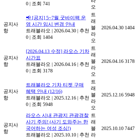
래
공지사
작성 방법(업데이트)
블
2026.07.19
741
항
트래블라오
|
2026.07.19
|
추천
라
0
|
조회 741
오
트
📢 [공지] 5~7월 굿바이팩 운
래
공지사
영 시간 임시 변경 안내
블
2026.04.30
1404
항
트래블라오
|
2026.04.30
|
추천
라
0
|
조회 1404
오
트
[2026.04.13 수정] 라오스 기차
래
공지사
시간표
블
2026.04.16
3178
항
트래블라오
|
2026.04.16
|
추천
라
0
|
조회 3178
오
트
트래블라오 기차 티켓 구매
래
공지사
혜택 안내 (12/16)
블
2025.12.16
5948
항
트래블라오
|
2025.12.16
|
추천
라
0
|
조회 5948
오
라오스 시내 관광지 관광경찰
트
사기 주의! (사기 도와주는 한
래