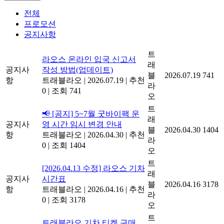
전체
프로모션
공지사항
트
라오스 온라인 입국 신고서
래
공지사
작성 방법(업데이트)
블
2026.07.19
741
항
트래블라오
|
2026.07.19
|
추천
라
0
|
조회 741
오
트
📢 [공지] 5~7월 굿바이팩 운
래
공지사
영 시간 임시 변경 안내
블
2026.04.30
1404
항
트래블라오
|
2026.04.30
|
추천
라
0
|
조회 1404
오
트
[2026.04.13 수정] 라오스 기차
래
공지사
시간표
블
2026.04.16
3178
항
트래블라오
|
2026.04.16
|
추천
라
0
|
조회 3178
오