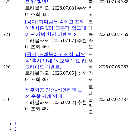
혜택: 루앙프라방 모든 크루
래
222
즈 $2 할인!
블
2026.07.08
338
트래블라오
|
2026.07.08
|
추천
라
0
|
조회 338
오
[공지] 기다림은 줄이고 프라
트
이빗함은 UP! '교통팩' 업그레
래
221
이드 기념 할인 이벤트 🎉
블
2026.07.07
469
트래블라오
|
2026.07.07
|
추천
라
0
|
조회 469
오
[공지] 트래블라오 신상 '라오
트
팩' 출시 안내 (🎉호텔 무료 업
래
220
그레이드 이벤트)
블
2026.07.05
363
트래블라오
|
2026.07.05
|
추천
라
0
|
조회 363
오
트
제주항공 인천–비엔티엔 노
래
선 운항 재개 안내
219
블
2026.07.02
487
트래블라오
|
2026.07.02
|
추천
라
0
|
조회 487
오
1