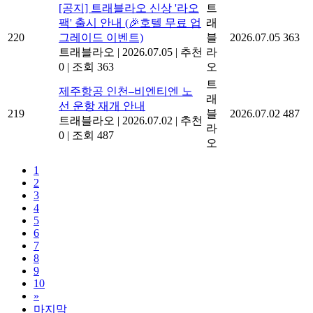
트래블라오
|
2026.07.07
|
추천
라
0
|
조회 469
오
[공지] 트래블라오 신상 '라오
트
팩' 출시 안내 (🎉호텔 무료 업
래
220
그레이드 이벤트)
블
2026.07.05
363
트래블라오
|
2026.07.05
|
추천
라
0
|
조회 363
오
트
제주항공 인천–비엔티엔 노
래
선 운항 재개 안내
219
블
2026.07.02
487
트래블라오
|
2026.07.02
|
추천
라
0
|
조회 487
오
1
2
3
4
5
6
7
8
9