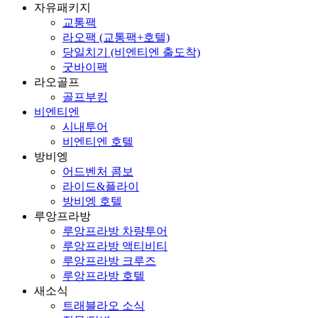
자유패키지
교통팩
라오팩 (교통팩+호텔)
당일치기 (비엔티엔 출도착)
굿바이팩
라오골프
골프부킹
비엔티엔
시내투어
비엔티엔 호텔
방비엥
어드벤처 콤보
라이드&플라이
방비엥 호텔
루앙프라방
루앙프라방 차량투어
루앙프라방 액티비티
루앙프라방 크루즈
루앙프라방 호텔
새소식
트래블라오 소식