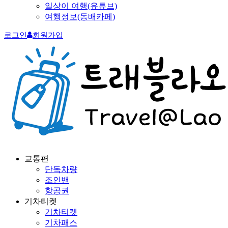
일상이 여행(유튜브)
여행정보(동배카페)
로그인
회원가입
교통편
단독차량
조인밴
항공권
기차티켓
기차티켓
기차패스