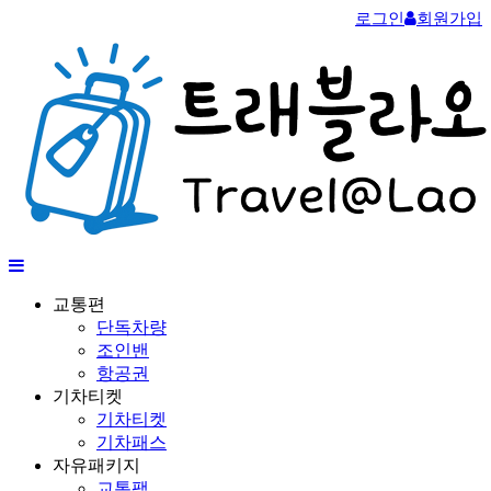
로그인
회원가입
교통편
단독차량
조인밴
항공권
기차티켓
기차티켓
기차패스
자유패키지
교통팩