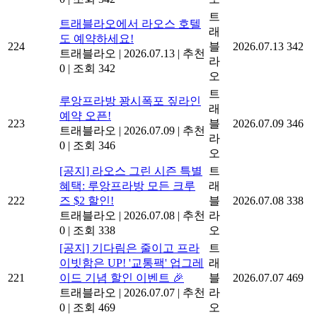
225
페 1일 투어 출시
블
2026.07.16
342
트래블라오
|
2026.07.16
|
추천
라
0
|
조회 342
오
트
트래블라오에서 라오스 호텔
래
도 예약하세요!
224
블
2026.07.13
342
트래블라오
|
2026.07.13
|
추천
라
0
|
조회 342
오
트
루앙프라방 꽝시폭포 짚라인
래
예약 오픈!
223
블
2026.07.09
346
트래블라오
|
2026.07.09
|
추천
라
0
|
조회 346
오
[공지] 라오스 그린 시즌 특별
트
혜택: 루앙프라방 모든 크루
래
222
즈 $2 할인!
블
2026.07.08
338
트래블라오
|
2026.07.08
|
추천
라
0
|
조회 338
오
[공지] 기다림은 줄이고 프라
트
이빗함은 UP! '교통팩' 업그레
래
221
이드 기념 할인 이벤트 🎉
블
2026.07.07
469