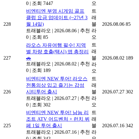
공지사
국어하는 여성 조심!)
블
2025.10.10
7447
항
트래블라오
|
2025.10.10
|
추천
라
0
|
조회 7447
오
비엔티엔 부영 시게임 골프
트
클럽 요금 업데이트 (~27년 3
래
228
월 14일)
블
2026.08.06
85
트래블라오
|
2026.08.06
|
추천
라
0
|
조회 85
오
트
라오스 자유여행 필수! 지역
래
별 차량 호출(택시) 앱 총정리
227
🚗
블
2026.08.02
189
트래블라오
|
2026.08.02
|
추천
라
0
|
조회 189
오
비엔티엔 NEW 투어! 라오스
트
전통의상 입고 즐기는 감성
래
226
시티투어 출시
블
2026.07.27
302
트래블라오
|
2026.07.27
|
추천
라
0
|
조회 302
오
비엔티엔 NEW 투어! 남늠 리
트
조트 ATV 어드벤처 + 런치 뷔
래