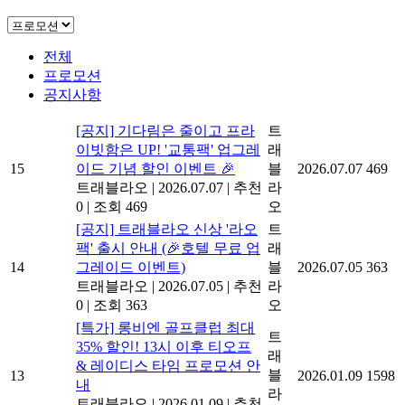
전체
프로모션
공지사항
[공지] 기다림은 줄이고 프라
트
이빗함은 UP! '교통팩' 업그레
래
15
이드 기념 할인 이벤트 🎉
블
2026.07.07
469
트래블라오
|
2026.07.07
|
추천
라
0
|
조회 469
오
[공지] 트래블라오 신상 '라오
트
팩' 출시 안내 (🎉호텔 무료 업
래
14
그레이드 이벤트)
블
2026.07.05
363
트래블라오
|
2026.07.05
|
추천
라
0
|
조회 363
오
[특가] 롱비엔 골프클럽 최대
트
35% 할인! 13시 이후 티오프
래
& 레이디스 타임 프로모션 안
블
13
2026.01.09
1598
내
라
트래블라오
|
2026.01.09
|
추천