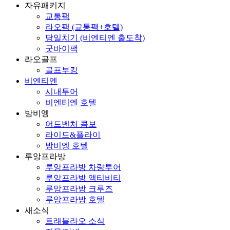
자유패키지
교통팩
라오팩 (교통팩+호텔)
당일치기 (비엔티엔 출도착)
굿바이팩
라오골프
골프부킹
비엔티엔
시내투어
비엔티엔 호텔
방비엥
어드벤처 콤보
라이드&플라이
방비엥 호텔
루앙프라방
루앙프라방 차량투어
루앙프라방 액티비티
루앙프라방 크루즈
루앙프라방 호텔
새소식
트래블라오 소식