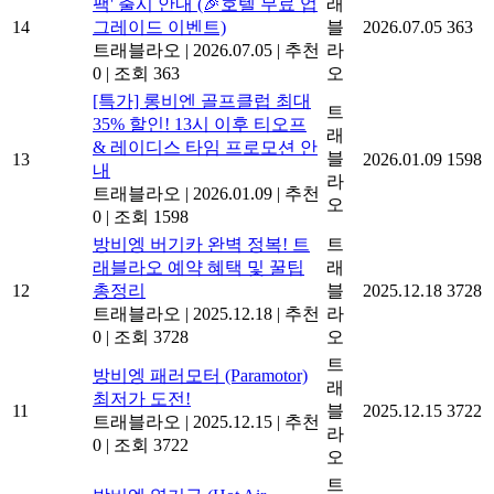
팩' 출시 안내 (🎉호텔 무료 업
래
14
그레이드 이벤트)
블
2026.07.05
363
트래블라오
|
2026.07.05
|
추천
라
0
|
조회 363
오
[특가] 롱비엔 골프클럽 최대
트
35% 할인! 13시 이후 티오프
래
& 레이디스 타임 프로모션 안
블
13
2026.01.09
1598
내
라
트래블라오
|
2026.01.09
|
추천
오
0
|
조회 1598
방비엥 버기카 완벽 정복! 트
트
래블라오 예약 혜택 및 꿀팁
래
12
총정리
블
2025.12.18
3728
트래블라오
|
2025.12.18
|
추천
라
0
|
조회 3728
오
트
방비엥 패러모터 (Paramotor)
래
최저가 도전!
11
블
2025.12.15
3722
트래블라오
|
2025.12.15
|
추천
라
0
|
조회 3722
오
트