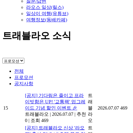
질문/답변
라오스 일상(릴스)
일상이 여행(유튜브)
여행정보(동배카페)
트래블라오 소식
전체
프로모션
공지사항
[공지] 기다림은 줄이고 프라
트
이빗함은 UP! '교통팩' 업그레
래
15
이드 기념 할인 이벤트 🎉
블
2026.07.07
469
트래블라오
|
2026.07.07
|
추천
라
0
|
조회 469
오
[공지] 트래블라오 신상 '라오
트