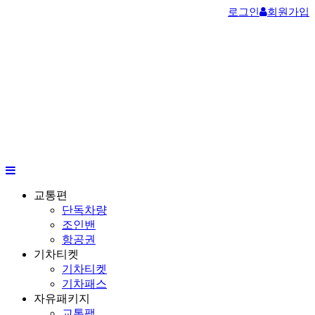
로그인
회원가입
교통편
단독차량
조인밴
항공권
기차티켓
기차티켓
기차패스
자유패키지
교통팩