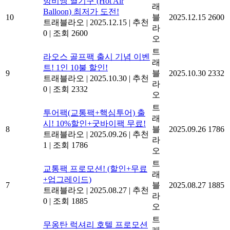
방비엥 열기구 (Hot Air
래
Balloon) 최저가 도전!
10
블
2025.12.15
2600
트래블라오
|
2025.12.15
|
추천
라
0
|
조회 2600
오
트
라오스 골프팩 출시 기념 이벤
래
트! 1인 10불 할인!
9
블
2025.10.30
2332
트래블라오
|
2025.10.30
|
추천
라
0
|
조회 2332
오
트
투어팩(교통팩+핵심투어) 출
래
시! 10%할인+굿바이팩 무료!
8
블
2025.09.26
1786
트래블라오
|
2025.09.26
|
추천
라
1
|
조회 1786
오
트
교통팩 프로모션! (할인+무료
래
+업그레이드)
7
블
2025.08.27
1885
트래블라오
|
2025.08.27
|
추천
라
0
|
조회 1885
오
트
무옹탄 럭셔리 호텔 프로모션