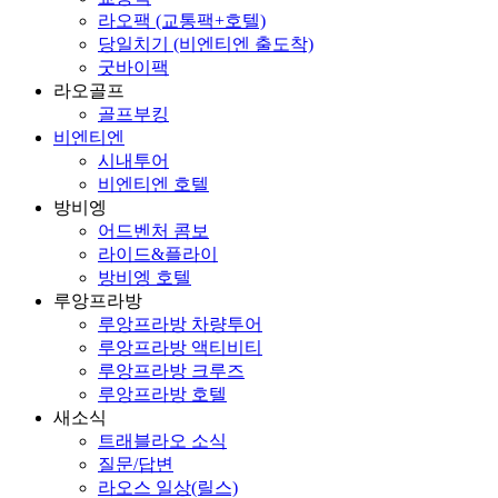
라오팩 (교통팩+호텔)
당일치기 (비엔티엔 출도착)
굿바이팩
라오골프
골프부킹
비엔티엔
시내투어
비엔티엔 호텔
방비엥
어드벤처 콤보
라이드&플라이
방비엥 호텔
루앙프라방
루앙프라방 차량투어
루앙프라방 액티비티
루앙프라방 크루즈
루앙프라방 호텔
새소식
트래블라오 소식
질문/답변
라오스 일상(릴스)