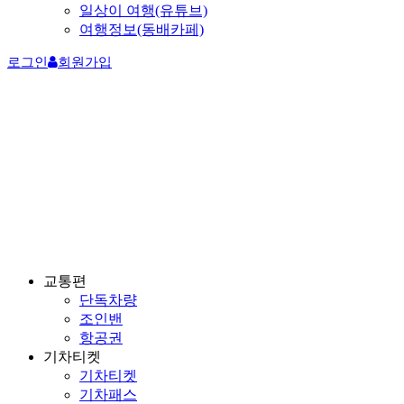
일상이 여행(유튜브)
여행정보(동배카페)
로그인
회원가입
교통편
단독차량
조인밴
항공권
기차티켓
기차티켓
기차패스