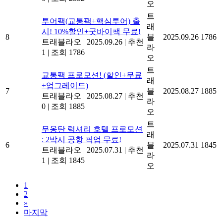
오
트
투어팩(교통팩+핵심투어) 출
래
시! 10%할인+굿바이팩 무료!
8
블
2025.09.26
1786
트래블라오
|
2025.09.26
|
추천
라
1
|
조회 1786
오
트
교통팩 프로모션! (할인+무료
래
+업그레이드)
7
블
2025.08.27
1885
트래블라오
|
2025.08.27
|
추천
라
0
|
조회 1885
오
트
무옹탄 럭셔리 호텔 프로모션
래
: 2박시 공항 픽업 무료!
6
블
2025.07.31
1845
트래블라오
|
2025.07.31
|
추천
라
1
|
조회 1845
오
1
2
»
마지막