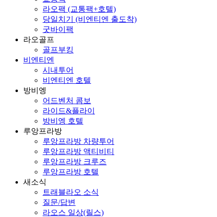
라오팩 (교통팩+호텔)
당일치기 (비엔티엔 출도착)
굿바이팩
라오골프
골프부킹
비엔티엔
시내투어
비엔티엔 호텔
방비엥
어드벤처 콤보
라이드&플라이
방비엥 호텔
루앙프라방
루앙프라방 차량투어
루앙프라방 액티비티
루앙프라방 크루즈
루앙프라방 호텔
새소식
트래블라오 소식
질문/답변
라오스 일상(릴스)