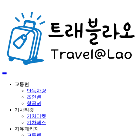
교통편
단독차량
조인밴
항공권
기차티켓
기차티켓
기차패스
자유패키지
교통팩