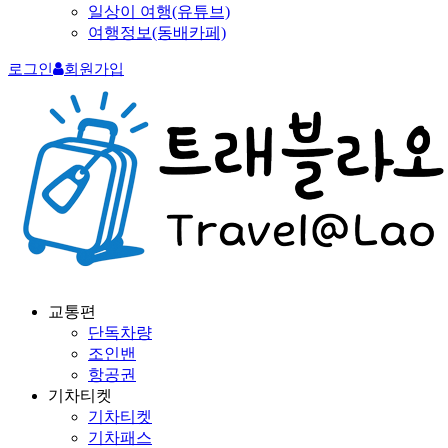
일상이 여행(유튜브)
여행정보(동배카페)
로그인
회원가입
교통편
단독차량
조인밴
항공권
기차티켓
기차티켓
기차패스