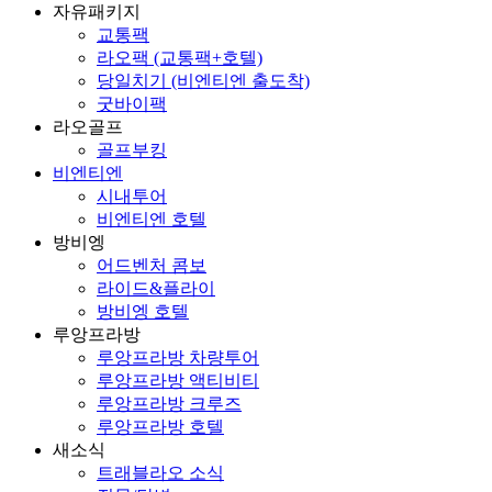
자유패키지
교통팩
라오팩 (교통팩+호텔)
당일치기 (비엔티엔 출도착)
굿바이팩
라오골프
골프부킹
비엔티엔
시내투어
비엔티엔 호텔
방비엥
어드벤처 콤보
라이드&플라이
방비엥 호텔
루앙프라방
루앙프라방 차량투어
루앙프라방 액티비티
루앙프라방 크루즈
루앙프라방 호텔
새소식
트래블라오 소식