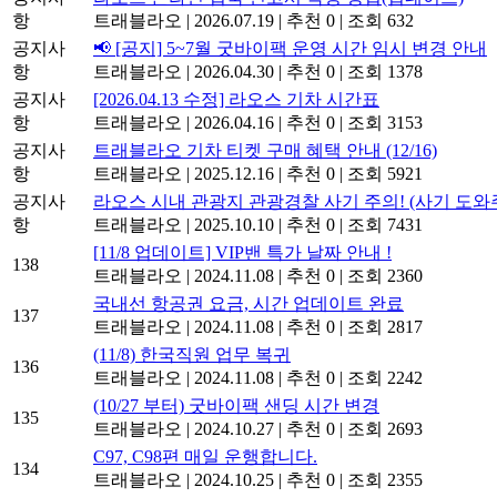
항
트래블라오
|
2026.07.19
|
추천 0
|
조회 632
공지사
📢 [공지] 5~7월 굿바이팩 운영 시간 임시 변경 안내
항
트래블라오
|
2026.04.30
|
추천 0
|
조회 1378
공지사
[2026.04.13 수정] 라오스 기차 시간표
항
트래블라오
|
2026.04.16
|
추천 0
|
조회 3153
공지사
트래블라오 기차 티켓 구매 혜택 안내 (12/16)
항
트래블라오
|
2025.12.16
|
추천 0
|
조회 5921
공지사
라오스 시내 관광지 관광경찰 사기 주의! (사기 도와
항
트래블라오
|
2025.10.10
|
추천 0
|
조회 7431
[11/8 업데이트] VIP밴 특가 날짜 안내 !
138
트래블라오
|
2024.11.08
|
추천 0
|
조회 2360
국내선 항공권 요금, 시간 업데이트 완료
137
트래블라오
|
2024.11.08
|
추천 0
|
조회 2817
(11/8) 한국직원 업무 복귀
136
트래블라오
|
2024.11.08
|
추천 0
|
조회 2242
(10/27 부터) 굿바이팩 샌딩 시간 변경
135
트래블라오
|
2024.10.27
|
추천 0
|
조회 2693
C97, C98편 매일 운행합니다.
134
트래블라오
|
2024.10.25
|
추천 0
|
조회 2355