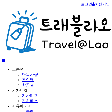
로그인
회원가입
교통편
단독차량
조인밴
항공권
기차티켓
기차티켓
기차패스
자유패키지
교통팩