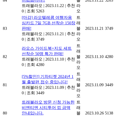
84
어렵습니다!!
블
2023.11.22
5263
트래블라오
|
2023.11.22
|
추천
라
0
|
조회 5263
오
[마감] 라오텔레콤 여행자용
트
심카드 7일 7GB 선착순 150장
래
83
판매!
블
2023.11.21
3749
트래블라오
|
2023.11.21
|
추천
라
0
|
조회 3749
오
트
라오스 가이드북+지도 세트
래
선착순 50명 특가 판매!
82
블
2023.11.10
4280
트래블라오
|
2023.11.10
|
추천
라
0
|
조회 4280
오
트
[5%할인!] 기차티켓 2024년 1
래
월 출발편 접수 중입니다!
81
블
2023.11.09
3449
트래블라오
|
2023.11.09
|
추천
라
0
|
조회 3449
오
트래블라오 방문 신청 가능한
트
비엔티엔 시티투어 낍 금액
래
80
안내입니다.
블
2023.10.26
5138