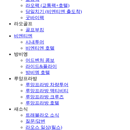
라오팩 (교통팩+호텔)
당일치기 (비엔티엔 출도착)
굿바이팩
라오골프
골프부킹
비엔티엔
시내투어
비엔티엔 호텔
방비엥
어드벤처 콤보
라이드&플라이
방비엥 호텔
루앙프라방
루앙프라방 차량투어
루앙프라방 액티비티
루앙프라방 크루즈
루앙프라방 호텔
새소식
트래블라오 소식
질문/답변
라오스 일상(릴스)