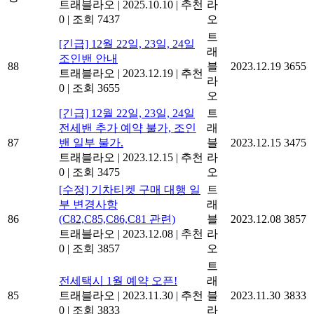
트래블라오
|
2025.10.10
|
추천
라
0
|
조회 7437
오
트
[긴급] 12월 22일, 23일, 24일
래
조인밴 안내
88
블
2023.12.19
3655
트래블라오
|
2023.12.19
|
추천
라
0
|
조회 3655
오
[긴급] 12월 22일, 23일, 24일
트
전세밴 추가 예약 불가, 조인
래
87
밴 일부 불가.
블
2023.12.15
3475
트래블라오
|
2023.12.15
|
추천
라
0
|
조회 3475
오
[수정] 기차티켓 구매 대행 일
트
부 변경사항
래
86
(C82,C85,C86,C81 관련)
블
2023.12.08
3857
트래블라오
|
2023.12.08
|
추천
라
0
|
조회 3857
오
트
전세택시 1월 예약 오픈!
래
85
트래블라오
|
2023.11.30
|
추천
블
2023.11.30
3833
0
|
조회 3833
라