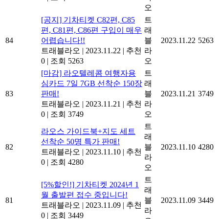
오
[공지] 기차티켓 C82편, C85
트
편, C81편, C86편 구입이 매우
래
84
어렵습니다!!
블
2023.11.22
5263
트래블라오
|
2023.11.22
|
추천
라
0
|
조회 5263
오
[마감] 라오텔레콤 여행자용
트
심카드 7일 7GB 선착순 150장
래
83
판매!
블
2023.11.21
3749
트래블라오
|
2023.11.21
|
추천
라
0
|
조회 3749
오
트
라오스 가이드북+지도 세트
래
선착순 50명 특가 판매!
82
블
2023.11.10
4280
트래블라오
|
2023.11.10
|
추천
라
0
|
조회 4280
오
트
[5%할인!] 기차티켓 2024년 1
래
월 출발편 접수 중입니다!
81
블
2023.11.09
3449
트래블라오
|
2023.11.09
|
추천
라
0
|
조회 3449