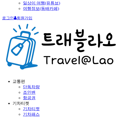
일상이 여행(유튜브)
여행정보(동배카페)
로그인
회원가입
교통편
단독차량
조인밴
항공권
기차티켓
기차티켓
기차패스