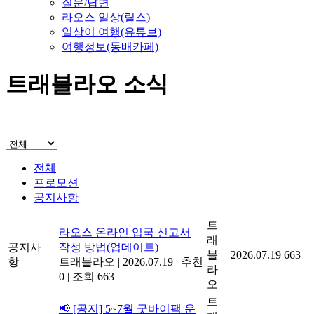
질문/답변
라오스 일상(릴스)
일상이 여행(유튜브)
여행정보(동배카페)
트래블라오 소식
전체
프로모션
공지사항
트
라오스 온라인 입국 신고서
래
공지사
작성 방법(업데이트)
블
2026.07.19
663
항
트래블라오
|
2026.07.19
|
추천
라
0
|
조회 663
오
트
📢 [공지] 5~7월 굿바이팩 운