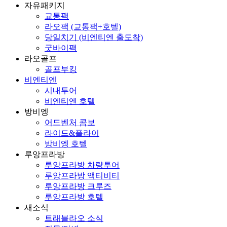
자유패키지
교통팩
라오팩 (교통팩+호텔)
당일치기 (비엔티엔 출도착)
굿바이팩
라오골프
골프부킹
비엔티엔
시내투어
비엔티엔 호텔
방비엥
어드벤처 콤보
라이드&플라이
방비엥 호텔
루앙프라방
루앙프라방 차량투어
루앙프라방 액티비티
루앙프라방 크루즈
루앙프라방 호텔
새소식
트래블라오 소식