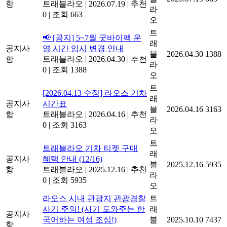
항
트래블라오
|
2026.07.19
|
추천
라
0
|
조회 663
오
트
📢 [공지] 5~7월 굿바이팩 운
래
공지사
영 시간 임시 변경 안내
블
2026.04.30
1388
항
트래블라오
|
2026.04.30
|
추천
라
0
|
조회 1388
오
트
[2026.04.13 수정] 라오스 기차
래
공지사
시간표
블
2026.04.16
3163
항
트래블라오
|
2026.04.16
|
추천
라
0
|
조회 3163
오
트
트래블라오 기차 티켓 구매
래
공지사
혜택 안내 (12/16)
블
2025.12.16
5935
항
트래블라오
|
2025.12.16
|
추천
라
0
|
조회 5935
오
라오스 시내 관광지 관광경찰
트
사기 주의! (사기 도와주는 한
래
공지사
국어하는 여성 조심!)
블
2025.10.10
7437
항