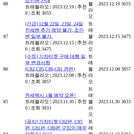
조인밴 안내
88
블
2023.12.19
3655
트래블라오
|
2023.12.19
|
추천
라
0
|
조회 3655
오
[긴급] 12월 22일, 23일, 24일
트
전세밴 추가 예약 불가, 조인
래
87
밴 일부 불가.
블
2023.12.15
3475
트래블라오
|
2023.12.15
|
추천
라
0
|
조회 3475
오
[수정] 기차티켓 구매 대행 일
트
부 변경사항
래
86
(C82,C85,C86,C81 관련)
블
2023.12.08
3857
트래블라오
|
2023.12.08
|
추천
라
0
|
조회 3857
오
트
전세택시 1월 예약 오픈!
래
85
트래블라오
|
2023.11.30
|
추천
블
2023.11.30
3833
0
|
조회 3833
라
오
[공지] 기차티켓 C82편, C85
트
편, C81편, C86편 구입이 매우
래