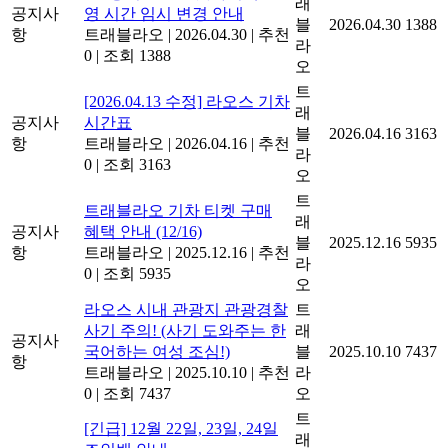
래
공지사
영 시간 임시 변경 안내
블
2026.04.30
1388
항
트래블라오
|
2026.04.30
|
추천
라
0
|
조회 1388
오
트
[2026.04.13 수정] 라오스 기차
래
공지사
시간표
블
2026.04.16
3163
항
트래블라오
|
2026.04.16
|
추천
라
0
|
조회 3163
오
트
트래블라오 기차 티켓 구매
래
공지사
혜택 안내 (12/16)
블
2025.12.16
5935
항
트래블라오
|
2025.12.16
|
추천
라
0
|
조회 5935
오
라오스 시내 관광지 관광경찰
트
사기 주의! (사기 도와주는 한
래
공지사
국어하는 여성 조심!)
블
2025.10.10
7437
항
트래블라오
|
2025.10.10
|
추천
라
0
|
조회 7437
오
트
[긴급] 12월 22일, 23일, 24일
래