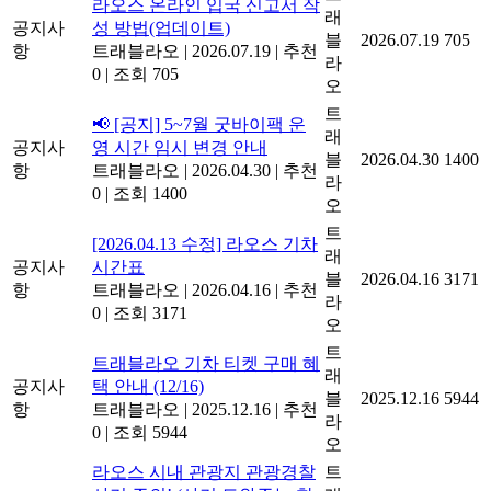
라오스 온라인 입국 신고서 작
래
공지사
성 방법(업데이트)
블
2026.07.19
705
항
트래블라오
|
2026.07.19
|
추천
라
0
|
조회 705
오
트
📢 [공지] 5~7월 굿바이팩 운
래
공지사
영 시간 임시 변경 안내
블
2026.04.30
1400
항
트래블라오
|
2026.04.30
|
추천
라
0
|
조회 1400
오
트
[2026.04.13 수정] 라오스 기차
래
공지사
시간표
블
2026.04.16
3171
항
트래블라오
|
2026.04.16
|
추천
라
0
|
조회 3171
오
트
트래블라오 기차 티켓 구매 혜
래
공지사
택 안내 (12/16)
블
2025.12.16
5944
항
트래블라오
|
2025.12.16
|
추천
라
0
|
조회 5944
오
라오스 시내 관광지 관광경찰
트