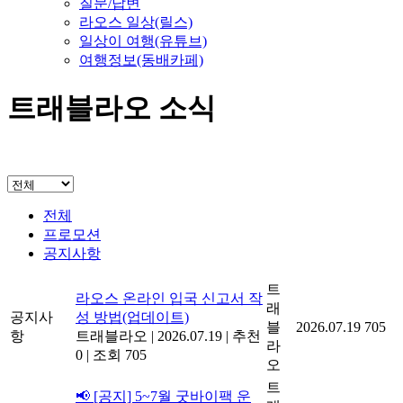
질문/답변
라오스 일상(릴스)
일상이 여행(유튜브)
여행정보(동배카페)
트래블라오 소식
전체
프로모션
공지사항
트
라오스 온라인 입국 신고서 작
래
공지사
성 방법(업데이트)
블
2026.07.19
705
항
트래블라오
|
2026.07.19
|
추천
라
0
|
조회 705
오
트
📢 [공지] 5~7월 굿바이팩 운