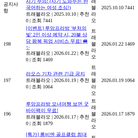
사기 주의! (사기 도와주는 한
래
공지사
국어하는 여성 조심!)
블
2025.10.10
7441
항
트래블라오
|
2025.10.10
|
추천
라
0
|
조회 7441
오
[이벤트] 루앙프라방 '부처의
트
빛' 2인 이상 예약 시, 20불 상
래
당 왕복 픽업 서비스 무료! 🚐
198
블
2026.01.22
1469
✨
라
트래블라오
|
2026.01.22
|
추천
오
0
|
조회 1469
트
라오스 기차 관련 긴급 공지
래
197
트래블라오
|
2026.01.19
|
추천
블
2026.01.19
1064
0
|
조회 1064
라
오
트
루앙프라방 모녀여행 보면 굿
래
바이팩이 무료!
196
블
2026.01.17
1879
트래블라오
|
2026.01.17
|
추천
라
0
|
조회 1879
오
[특가] 롱비엔 골프클럽 최대
트