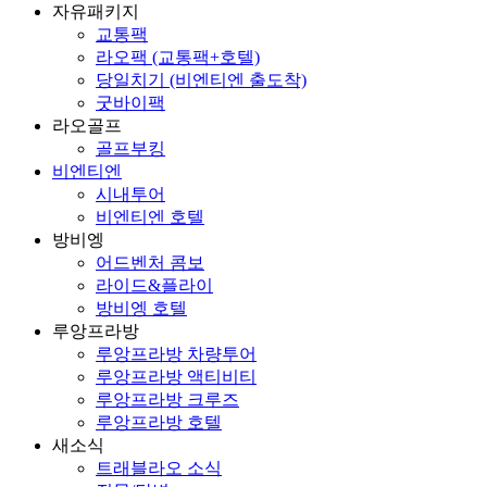
자유패키지
교통팩
라오팩 (교통팩+호텔)
당일치기 (비엔티엔 출도착)
굿바이팩
라오골프
골프부킹
비엔티엔
시내투어
비엔티엔 호텔
방비엥
어드벤처 콤보
라이드&플라이
방비엥 호텔
루앙프라방
루앙프라방 차량투어
루앙프라방 액티비티
루앙프라방 크루즈
루앙프라방 호텔
새소식
트래블라오 소식