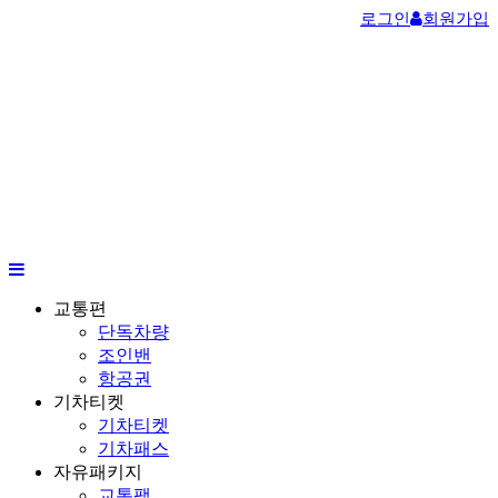
로그인
회원가입
교통편
단독차량
조인밴
항공권
기차티켓
기차티켓
기차패스
자유패키지
교통팩