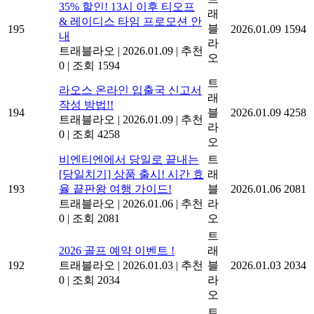
35% 할인! 13시 이후 티오프
래
& 레이디스 타임 프로모션 안
블
195
2026.01.09
1594
내
라
트래블라오
|
2026.01.09
|
추천
오
0
|
조회 1594
트
라오스 온라인 입출국 신고서
래
작성 방법!!
194
블
2026.01.09
4258
트래블라오
|
2026.01.09
|
추천
라
0
|
조회 4258
오
비엔티엔에서 당일로 끝내는
트
[당일치기] 상품 출시! 시간 효
래
193
율 끝판왕 여행 가이드!
블
2026.01.06
2081
트래블라오
|
2026.01.06
|
추천
라
0
|
조회 2081
오
트
2026 골프 예약 이벤트 !
래
192
트래블라오
|
2026.01.03
|
추천
블
2026.01.03
2034
0
|
조회 2034
라
오
트