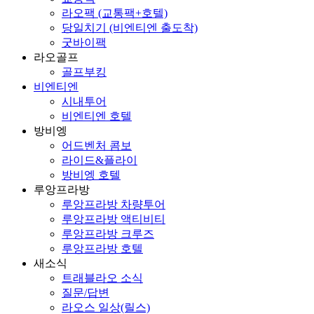
라오팩 (교통팩+호텔)
당일치기 (비엔티엔 출도착)
굿바이팩
라오골프
골프부킹
비엔티엔
시내투어
비엔티엔 호텔
방비엥
어드벤처 콤보
라이드&플라이
방비엥 호텔
루앙프라방
루앙프라방 차량투어
루앙프라방 액티비티
루앙프라방 크루즈
루앙프라방 호텔
새소식
트래블라오 소식
질문/답변
라오스 일상(릴스)