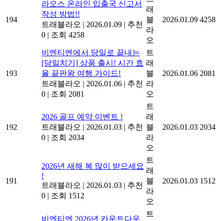
라오스 온라인 입출국 신고서
래
작성 방법!!
194
블
2026.01.09
4258
트래블라오
|
2026.01.09
|
추천
라
0
|
조회 4258
오
비엔티엔에서 당일로 끝내는
트
[당일치기] 상품 출시! 시간 효
래
193
율 끝판왕 여행 가이드!
블
2026.01.06
2081
트래블라오
|
2026.01.06
|
추천
라
0
|
조회 2081
오
트
2026 골프 예약 이벤트 !
래
192
트래블라오
|
2026.01.03
|
추천
블
2026.01.03
2034
0
|
조회 2034
라
오
트
2026년 새해 복 많이 받으세요
래
!
191
블
2026.01.03
1512
트래블라오
|
2026.01.03
|
추천
라
0
|
조회 1512
오
트
비엔티엔 2026년 카운트다운