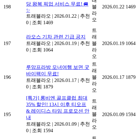
래
당 왕복 픽업 서비스 무료! 🚐
198
블
2026.01.22
1469
✨
라
트래블라오
|
2026.01.22
|
추천
오
0
|
조회 1469
트
라오스 기차 관련 긴급 공지
래
197
트래블라오
|
2026.01.19
|
추천
블
2026.01.19
1064
0
|
조회 1064
라
오
트
루앙프라방 모녀여행 보면 굿
래
바이팩이 무료!
196
블
2026.01.17
1879
트래블라오
|
2026.01.17
|
추천
라
0
|
조회 1879
오
[특가] 롱비엔 골프클럽 최대
트
35% 할인! 13시 이후 티오프
래
& 레이디스 타임 프로모션 안
블
195
2026.01.09
1594
내
라
트래블라오
|
2026.01.09
|
추천
오
0
|
조회 1594
트