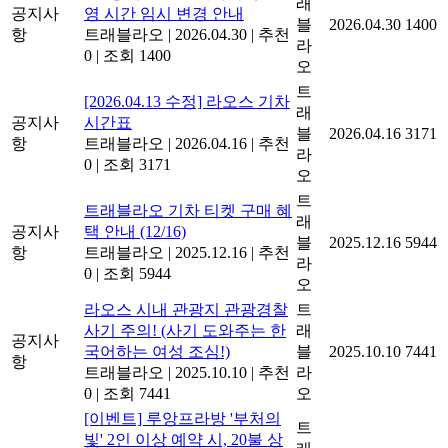
래
공지사
영 시간 임시 변경 안내
블
2026.04.30
1400
항
트래블라오
|
2026.04.30
|
추천
라
0
|
조회 1400
오
트
[2026.04.13 수정] 라오스 기차
래
공지사
시간표
블
2026.04.16
3171
항
트래블라오
|
2026.04.16
|
추천
라
0
|
조회 3171
오
트
트래블라오 기차 티켓 구매 혜
래
공지사
택 안내 (12/16)
블
2025.12.16
5944
항
트래블라오
|
2025.12.16
|
추천
라
0
|
조회 5944
오
라오스 시내 관광지 관광경찰
트
사기 주의! (사기 도와주는 한
래
공지사
국어하는 여성 조심!)
블
2025.10.10
7441
항
트래블라오
|
2025.10.10
|
추천
라
0
|
조회 7441
오
[이벤트] 루앙프라방 '부처의
트
빛' 2인 이상 예약 시, 20불 상