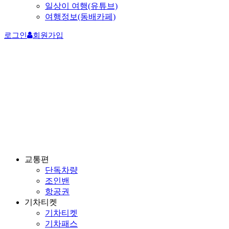
일상이 여행(유튜브)
여행정보(동배카페)
로그인
회원가입
교통편
단독차량
조인밴
항공권
기차티켓
기차티켓
기차패스