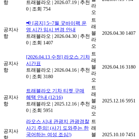
항
트래블라오
|
2026.07.19
|
추천
라
0
|
조회 754
오
트
📢 [공지] 5~7월 굿바이팩 운
래
공지사
영 시간 임시 변경 안내
블
2026.04.30
1407
항
트래블라오
|
2026.04.30
|
추천
라
0
|
조회 1407
오
트
[2026.04.13 수정] 라오스 기차
래
공지사
시간표
블
2026.04.16
3180
항
트래블라오
|
2026.04.16
|
추천
라
0
|
조회 3180
오
트
트래블라오 기차 티켓 구매
래
공지사
혜택 안내 (12/16)
블
2025.12.16
5951
항
트래블라오
|
2025.12.16
|
추천
라
0
|
조회 5951
오
라오스 시내 관광지 관광경찰
트
사기 주의! (사기 도와주는 한
래
공지사
국어하는 여성 조심!)
블
2025.10.10
7451
항