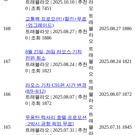
트래블라오
|
2025.10.10
|
추천
라
0
|
조회 7451
오
트
교통팩 프로모션! (할인+무료
래
+업그레이드)
168
블
2025.08.27
1886
트래블라오
|
2025.08.27
|
추천
라
0
|
조회 1886
오
트
8월 25일, 26일 라오스 기차
래
전편 취소
167
블
2025.08.24
1821
트래블라오
|
2025.08.24
|
추천
라
0
|
조회 1821
오
트
라오스 기차 C91편 시간 변경
래
(8/9~8/12)
166
블
2025.08.07
1872
트래블라오
|
2025.08.07
|
추천
라
0
|
조회 1872
오
트
무옹탄 럭셔리 호텔 프로모션
래
: 2박시 공항 픽업 무료!
165
블
2025.07.31
1845
트래블라오
|
2025.07.31
|
추천
라