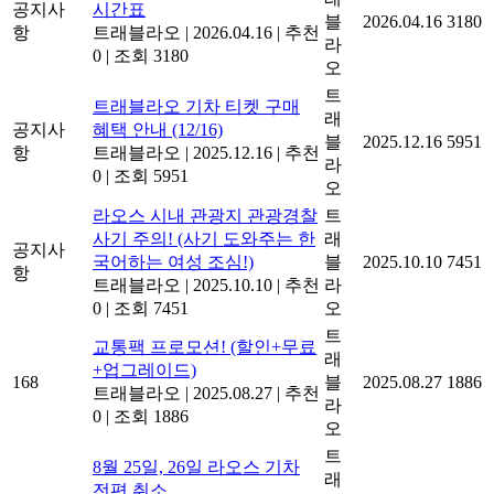
공지사
시간표
블
2026.04.16
3180
항
트래블라오
|
2026.04.16
|
추천
라
0
|
조회 3180
오
트
트래블라오 기차 티켓 구매
래
공지사
혜택 안내 (12/16)
블
2025.12.16
5951
항
트래블라오
|
2025.12.16
|
추천
라
0
|
조회 5951
오
라오스 시내 관광지 관광경찰
트
사기 주의! (사기 도와주는 한
래
공지사
국어하는 여성 조심!)
블
2025.10.10
7451
항
트래블라오
|
2025.10.10
|
추천
라
0
|
조회 7451
오
트
교통팩 프로모션! (할인+무료
래
+업그레이드)
168
블
2025.08.27
1886
트래블라오
|
2025.08.27
|
추천
라
0
|
조회 1886
오
트
8월 25일, 26일 라오스 기차
래
전편 취소