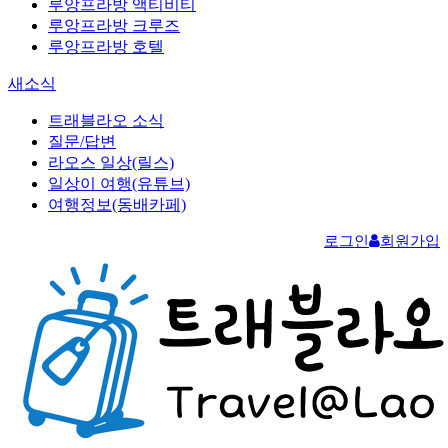
루앙프라방 액티비티
루앙프라방 크루즈
루앙프라방 호텔
새소식
트래블라오 소식
질문/답변
라오스 일상(릴스)
일상이 여행(유튜브)
여행정보(동배카페)
로그인
회원가입