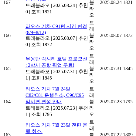
167
블
2025.08.24
1821
트래블라오
|
2025.08.24
|
추천
라
0
|
조회 1821
오
트
라오스 기차 C91편 시간 변경
래
(8/9~8/12)
166
블
2025.08.07
1872
트래블라오
|
2025.08.07
|
추천
라
0
|
조회 1872
오
트
무옹탄 럭셔리 호텔 프로모션
래
: 2박시 공항 픽업 무료!
165
블
2025.07.31
1845
트래블라오
|
2025.07.31
|
추천
라
1
|
조회 1845
오
라오스 기차 7월 24일
트
C82/C81 운행취소, C96/C95
래
164
임시편 편성 안내
블
2025.07.23
1795
트래블라오
|
2025.07.23
|
추천
라
1
|
조회 1795
오
트
라오스 기차 7월 23일 전편 운
래
행 취소.
163
블
2025.07.22
1809