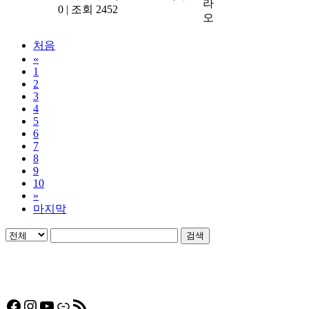
라
0
|
조회 2452
오
처음
«
1
2
3
4
5
6
7
8
9
10
»
마지막
검색
Facebook
Instagram
YouTube
링크
RSS 피드