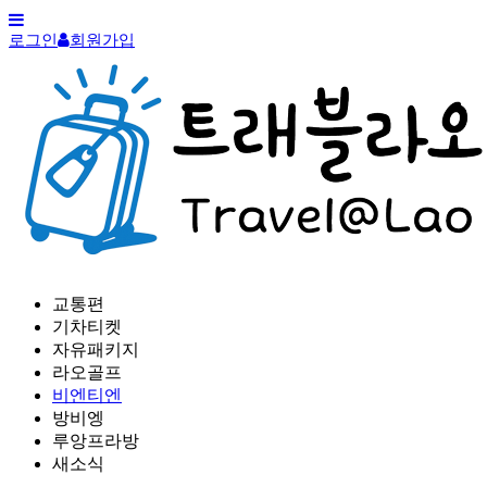
로그인
회원가입
교통편
기차티켓
자유패키지
라오골프
비엔티엔
방비엥
루앙프라방
새소식