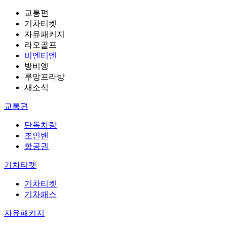
교통편
기차티켓
자유패키지
라오골프
비엔티엔
방비엥
루앙프라방
새소식
교통편
단독차량
조인밴
항공권
기차티켓
기차티켓
기차패스
자유패키지