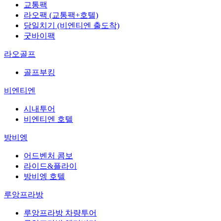
교통팩
라오팩 (교통팩+호텔)
당일치기 (비엔티엔 출도착)
굿바이팩
라오골프
골프부킹
비엔티엔
시내투어
비엔티엔 호텔
방비엥
어드벤처 콤보
라이드&플라이
방비엥 호텔
루앙프라방
루앙프라방 차량투어