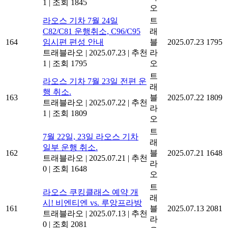
1
|
조회 1845
오
라오스 기차 7월 24일
트
C82/C81 운행취소, C96/C95
래
164
임시편 편성 안내
블
2025.07.23
1795
트래블라오
|
2025.07.23
|
추천
라
1
|
조회 1795
오
트
라오스 기차 7월 23일 전편 운
래
행 취소.
163
블
2025.07.22
1809
트래블라오
|
2025.07.22
|
추천
라
1
|
조회 1809
오
트
7월 22일, 23일 라오스 기차
래
일부 운행 취소.
162
블
2025.07.21
1648
트래블라오
|
2025.07.21
|
추천
라
0
|
조회 1648
오
트
라오스 쿠킹클래스 예약 개
래
시! 비엔티엔 vs. 루앙프라방
161
블
2025.07.13
2081
트래블라오
|
2025.07.13
|
추천
라
0
|
조회 2081