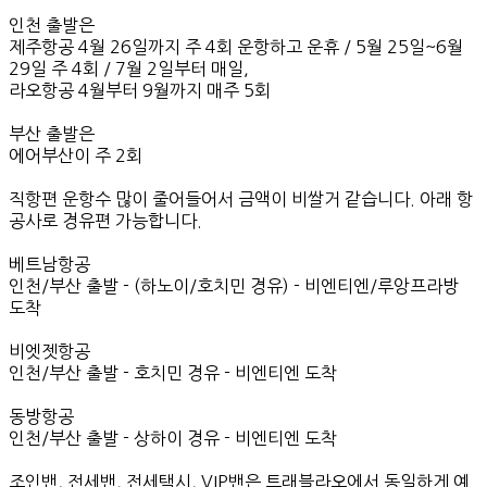
인천 출발은
제주항공 4월 26일까지 주 4회 운항하고 운휴 / 5월 25일~6월
29일 주 4회 / 7월 2일부터 매일,
라오항공 4월부터 9월까지 매주 5회
부산 출발은
에어부산이 주 2회
직항편 운항수 많이 줄어들어서 금액이 비쌀거 같습니다. 아래 항
공사로 경유편 가능합니다.
베트남항공
인천/부산 출발 - (하노이/호치민 경유) - 비엔티엔/루앙프라방
도착
비엣젯항공
인천/부산 출발 - 호치민 경유 - 비엔티엔 도착
동방항공
인천/부산 출발 - 상하이 경유 - 비엔티엔 도착
조인밴, 전세밴, 전세택시, VIP밴은 트래블라오에서 동일하게 예