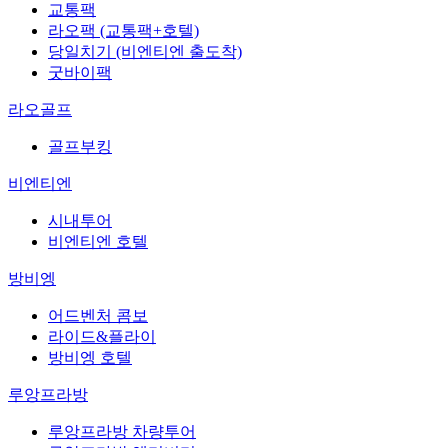
교통팩
라오팩 (교통팩+호텔)
당일치기 (비엔티엔 출도착)
굿바이팩
라오골프
골프부킹
비엔티엔
시내투어
비엔티엔 호텔
방비엥
어드벤처 콤보
라이드&플라이
방비엥 호텔
루앙프라방
루앙프라방 차량투어