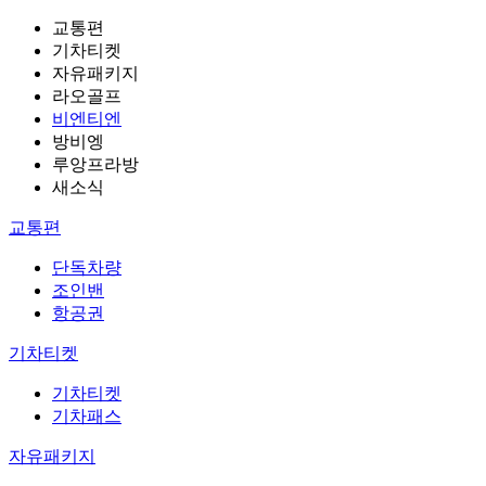
교통편
기차티켓
자유패키지
라오골프
비엔티엔
방비엥
루앙프라방
새소식
교통편
단독차량
조인밴
항공권
기차티켓
기차티켓
기차패스
자유패키지