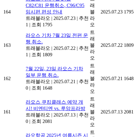
C82/C81 운행취소, C96/C95
래
164
임시편 편성 안내
블
2025.07.23
1795
트래블라오
|
2025.07.23
|
추천
라
1
|
조회 1795
오
트
라오스 기차 7월 23일 전편 운
래
행 취소.
163
블
2025.07.22
1809
트래블라오
|
2025.07.22
|
추천
라
1
|
조회 1809
오
트
7월 22일, 23일 라오스 기차
래
일부 운행 취소.
162
블
2025.07.21
1648
트래블라오
|
2025.07.21
|
추천
라
0
|
조회 1648
오
트
라오스 쿠킹클래스 예약 개
래
시! 비엔티엔 vs. 루앙프라방
161
블
2025.07.13
2081
트래블라오
|
2025.07.13
|
추천
라
0
|
조회 2081
오
트
라오항공 2025년 여름시즌 시