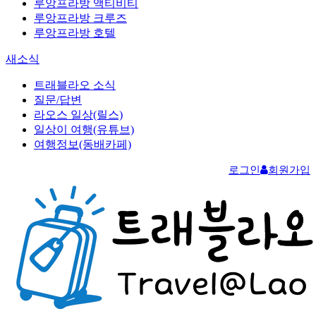
루앙프라방 액티비티
루앙프라방 크루즈
루앙프라방 호텔
새소식
트래블라오 소식
질문/답변
라오스 일상(릴스)
일상이 여행(유튜브)
여행정보(동배카페)
로그인
회원가입