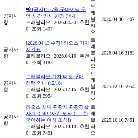
트
📢 [공지] 5~7월 굿바이팩 운
래
공지사
영 시간 임시 변경 안내
블
2026.04.30
1407
항
트래블라오
|
2026.04.30
|
추천
라
0
|
조회 1407
오
트
[2026.04.13 수정] 라오스 기차
래
공지사
시간표
블
2026.04.16
3183
항
트래블라오
|
2026.04.16
|
추천
라
0
|
조회 3183
오
트
트래블라오 기차 티켓 구매
래
공지사
혜택 안내 (12/16)
블
2025.12.16
5954
항
트래블라오
|
2025.12.16
|
추천
라
0
|
조회 5954
오
라오스 시내 관광지 관광경찰
트
사기 주의! (사기 도와주는 한
래
공지사
국어하는 여성 조심!)
블
2025.10.10
7451
항
트래블라오
|
2025.10.10
|
추천
라
0
|
조회 7451
오