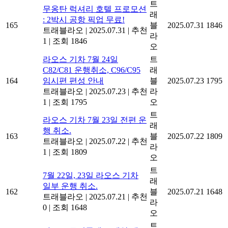
트
무옹탄 럭셔리 호텔 프로모션
래
: 2박시 공항 픽업 무료!
165
블
2025.07.31
1846
트래블라오
|
2025.07.31
|
추천
라
1
|
조회 1846
오
라오스 기차 7월 24일
트
C82/C81 운행취소, C96/C95
래
164
임시편 편성 안내
블
2025.07.23
1795
트래블라오
|
2025.07.23
|
추천
라
1
|
조회 1795
오
트
라오스 기차 7월 23일 전편 운
래
행 취소.
163
블
2025.07.22
1809
트래블라오
|
2025.07.22
|
추천
라
1
|
조회 1809
오
트
7월 22일, 23일 라오스 기차
래
일부 운행 취소.
162
블
2025.07.21
1648
트래블라오
|
2025.07.21
|
추천
라
0
|
조회 1648
오
트