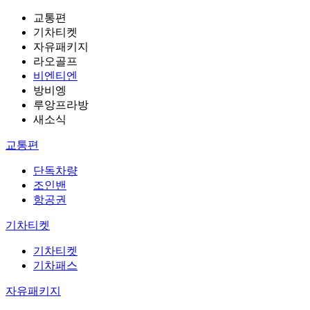
교통편
기차티켓
자유패키지
라오골프
비엔티엔
방비엥
루앙프라방
새소식
교통편
단독차량
조인밴
항공권
기차티켓
기차티켓
기차패스
자유패키지