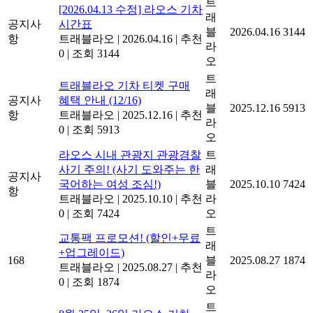
트
[2026.04.13 수정] 라오스 기차
래
공지사
시간표
블
2026.04.16
3144
항
트래블라오
|
2026.04.16
|
추천
라
0
|
조회 3144
오
트
트래블라오 기차 티켓 구매
래
공지사
혜택 안내 (12/16)
블
2025.12.16
5913
항
트래블라오
|
2025.12.16
|
추천
라
0
|
조회 5913
오
라오스 시내 관광지 관광경찰
트
사기 주의! (사기 도와주는 한
래
공지사
국어하는 여성 조심!)
블
2025.10.10
7424
항
트래블라오
|
2025.10.10
|
추천
라
0
|
조회 7424
오
트
교통팩 프로모션! (할인+무료
래
+업그레이드)
168
블
2025.08.27
1874
트래블라오
|
2025.08.27
|
추천
라
0
|
조회 1874
오
트