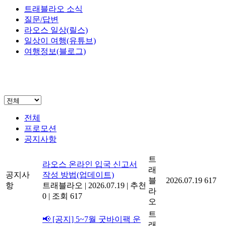
트래블라오 소식
질문/답변
라오스 일상(릴스)
일상이 여행(유튜브)
여행정보(블로그)
전체
프로모션
공지사항
트
라오스 온라인 입국 신고서
래
공지사
작성 방법(업데이트)
블
2026.07.19
617
항
트래블라오
|
2026.07.19
|
추천
라
0
|
조회 617
오
트
📢 [공지] 5~7월 굿바이팩 운
래