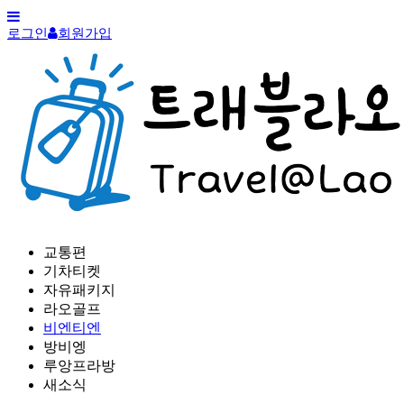
로그인
회원가입
교통편
기차티켓
자유패키지
라오골프
비엔티엔
방비엥
루앙프라방
새소식