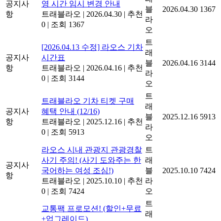
공지사
영 시간 임시 변경 안내
블
2026.04.30
1367
항
트래블라오
|
2026.04.30
|
추천
라
0
|
조회 1367
오
트
[2026.04.13 수정] 라오스 기차
래
공지사
시간표
블
2026.04.16
3144
항
트래블라오
|
2026.04.16
|
추천
라
0
|
조회 3144
오
트
트래블라오 기차 티켓 구매
래
공지사
혜택 안내 (12/16)
블
2025.12.16
5913
항
트래블라오
|
2025.12.16
|
추천
라
0
|
조회 5913
오
라오스 시내 관광지 관광경찰
트
사기 주의! (사기 도와주는 한
래
공지사
국어하는 여성 조심!)
블
2025.10.10
7424
항
트래블라오
|
2025.10.10
|
추천
라
0
|
조회 7424
오
트
교통팩 프로모션! (할인+무료
래
+업그레이드)