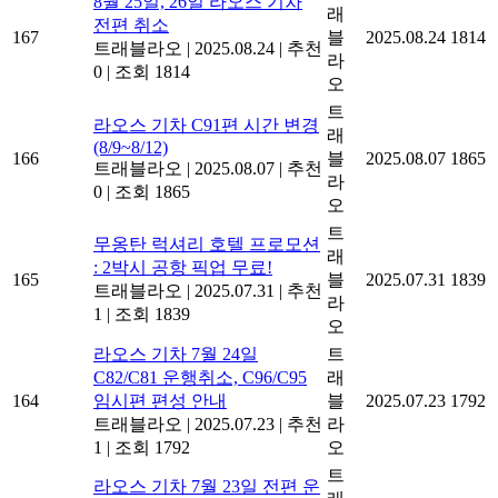
8월 25일, 26일 라오스 기차
래
전편 취소
167
블
2025.08.24
1814
트래블라오
|
2025.08.24
|
추천
라
0
|
조회 1814
오
트
라오스 기차 C91편 시간 변경
래
(8/9~8/12)
166
블
2025.08.07
1865
트래블라오
|
2025.08.07
|
추천
라
0
|
조회 1865
오
트
무옹탄 럭셔리 호텔 프로모션
래
: 2박시 공항 픽업 무료!
165
블
2025.07.31
1839
트래블라오
|
2025.07.31
|
추천
라
1
|
조회 1839
오
라오스 기차 7월 24일
트
C82/C81 운행취소, C96/C95
래
164
임시편 편성 안내
블
2025.07.23
1792
트래블라오
|
2025.07.23
|
추천
라
1
|
조회 1792
오
트
라오스 기차 7월 23일 전편 운