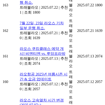
래
행 취소.
163
블
2025.07.22
1800
트래블라오
|
2025.07.22
|
추천
라
1
|
조회 1800
오
트
7월 22일, 23일 라오스 기차
래
일부 운행 취소.
162
블
2025.07.21
1639
트래블라오
|
2025.07.21
|
추천
라
0
|
조회 1639
오
트
라오스 쿠킹클래스 예약 개
래
시! 비엔티엔 vs. 루앙프라방
161
블
2025.07.13
2074
트래블라오
|
2025.07.13
|
추천
라
0
|
조회 2074
오
트
라오항공 2025년 여름시즌 시
래
간 & 요금 업데이트
160
블
2025.07.12
2057
트래블라오
|
2025.07.12
|
추천
라
0
|
조회 2057
오
트
라오스 고속열차 시간 변경
래
(2025.07.07~)