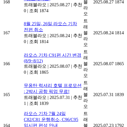
168
블
2025.08.27
1874
트래블라오
|
2025.08.27
|
추천
라
0
|
조회 1874
오
트
8월 25일, 26일 라오스 기차
래
전편 취소
167
블
2025.08.24
1814
트래블라오
|
2025.08.24
|
추천
라
0
|
조회 1814
오
트
라오스 기차 C91편 시간 변경
래
(8/9~8/12)
166
블
2025.08.07
1865
트래블라오
|
2025.08.07
|
추천
라
0
|
조회 1865
오
트
무옹탄 럭셔리 호텔 프로모션
래
: 2박시 공항 픽업 무료!
165
블
2025.07.31
1839
트래블라오
|
2025.07.31
|
추천
라
1
|
조회 1839
오
라오스 기차 7월 24일
트
C82/C81 운행취소, C96/C95
래
164
임시편 편성 안내
블
2025.07.23
1792