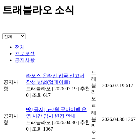
트래블라오 소식
전체
프로모션
공지사항
트
라오스 온라인 입국 신고서
래
공지사
작성 방법(업데이트)
블
2026.07.19
617
항
트래블라오
|
2026.07.19
|
추천
라
0
|
조회 617
오
트
📢 [공지] 5~7월 굿바이팩 운
래
공지사
영 시간 임시 변경 안내
블
2026.04.30
1367
항
트래블라오
|
2026.04.30
|
추천
라
0
|
조회 1367
오