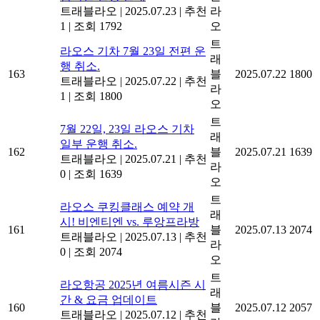
트래블라오
|
2025.07.23
|
추천
라
1
|
조회 1792
오
트
라오스 기차 7월 23일 전편 운
래
행 취소.
163
블
2025.07.22
1800
트래블라오
|
2025.07.22
|
추천
라
1
|
조회 1800
오
트
7월 22일, 23일 라오스 기차
래
일부 운행 취소.
162
블
2025.07.21
1639
트래블라오
|
2025.07.21
|
추천
라
0
|
조회 1639
오
트
라오스 쿠킹클래스 예약 개
래
시! 비엔티엔 vs. 루앙프라방
161
블
2025.07.13
2074
트래블라오
|
2025.07.13
|
추천
라
0
|
조회 2074
오
트
라오항공 2025년 여름시즌 시
래
간 & 요금 업데이트
160
블
2025.07.12
2057
트래블라오
|
2025.07.12
|
추천