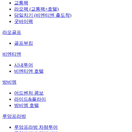
교통팩
라오팩 (교통팩+호텔)
당일치기 (비엔티엔 출도착)
굿바이팩
라오골프
골프부킹
비엔티엔
시내투어
비엔티엔 호텔
방비엥
어드벤처 콤보
라이드&플라이
방비엥 호텔
루앙프라방
루앙프라방 차량투어