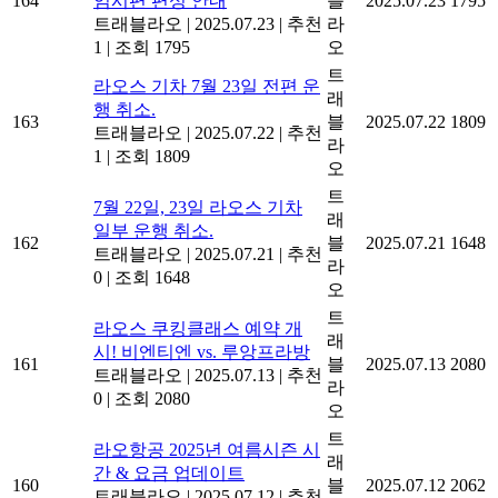
164
임시편 편성 안내
블
2025.07.23
1795
트래블라오
|
2025.07.23
|
추천
라
1
|
조회 1795
오
트
라오스 기차 7월 23일 전편 운
래
행 취소.
163
블
2025.07.22
1809
트래블라오
|
2025.07.22
|
추천
라
1
|
조회 1809
오
트
7월 22일, 23일 라오스 기차
래
일부 운행 취소.
162
블
2025.07.21
1648
트래블라오
|
2025.07.21
|
추천
라
0
|
조회 1648
오
트
라오스 쿠킹클래스 예약 개
래
시! 비엔티엔 vs. 루앙프라방
161
블
2025.07.13
2080
트래블라오
|
2025.07.13
|
추천
라
0
|
조회 2080
오
트
라오항공 2025년 여름시즌 시
래
간 & 요금 업데이트
160
블
2025.07.12
2062
트래블라오
|
2025.07.12
|
추천