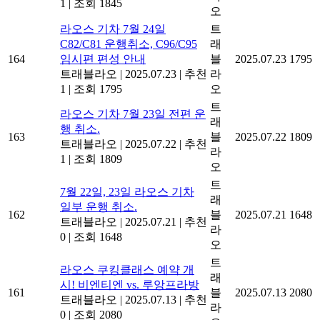
1
|
조회 1845
오
라오스 기차 7월 24일
트
C82/C81 운행취소, C96/C95
래
164
임시편 편성 안내
블
2025.07.23
1795
트래블라오
|
2025.07.23
|
추천
라
1
|
조회 1795
오
트
라오스 기차 7월 23일 전편 운
래
행 취소.
163
블
2025.07.22
1809
트래블라오
|
2025.07.22
|
추천
라
1
|
조회 1809
오
트
7월 22일, 23일 라오스 기차
래
일부 운행 취소.
162
블
2025.07.21
1648
트래블라오
|
2025.07.21
|
추천
라
0
|
조회 1648
오
트
라오스 쿠킹클래스 예약 개
래
시! 비엔티엔 vs. 루앙프라방
161
블
2025.07.13
2080
트래블라오
|
2025.07.13
|
추천
라
0
|
조회 2080