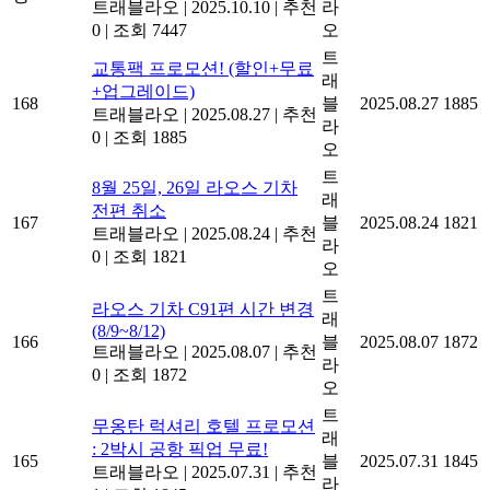
트래블라오
|
2025.10.10
|
추천
라
0
|
조회 7447
오
트
교통팩 프로모션! (할인+무료
래
+업그레이드)
168
블
2025.08.27
1885
트래블라오
|
2025.08.27
|
추천
라
0
|
조회 1885
오
트
8월 25일, 26일 라오스 기차
래
전편 취소
167
블
2025.08.24
1821
트래블라오
|
2025.08.24
|
추천
라
0
|
조회 1821
오
트
라오스 기차 C91편 시간 변경
래
(8/9~8/12)
166
블
2025.08.07
1872
트래블라오
|
2025.08.07
|
추천
라
0
|
조회 1872
오
트
무옹탄 럭셔리 호텔 프로모션
래
: 2박시 공항 픽업 무료!
165
블
2025.07.31
1845
트래블라오
|
2025.07.31
|
추천
라