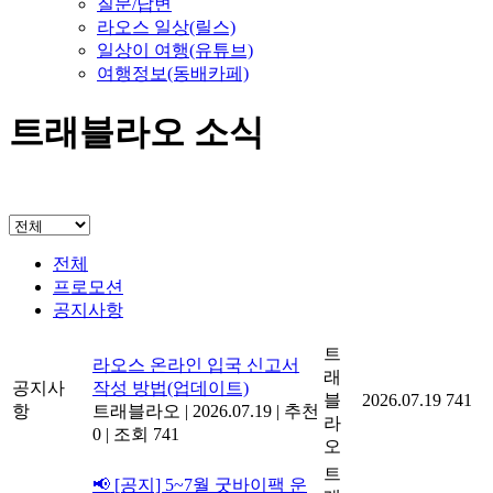
질문/답변
라오스 일상(릴스)
일상이 여행(유튜브)
여행정보(동배카페)
트래블라오 소식
전체
프로모션
공지사항
트
라오스 온라인 입국 신고서
래
공지사
작성 방법(업데이트)
블
2026.07.19
741
항
트래블라오
|
2026.07.19
|
추천
라
0
|
조회 741
오
트
📢 [공지] 5~7월 굿바이팩 운