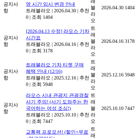
래
공지사
영 시간 임시 변경 안내
블
2026.04.30
1404
항
트래블라오
|
2026.04.30
|
추천
라
0
|
조회 1404
오
트
[2026.04.13 수정] 라오스 기차
래
공지사
시간표
블
2026.04.16
3178
항
트래블라오
|
2026.04.16
|
추천
라
0
|
조회 3178
오
트
트래블라오 기차 티켓 구매
래
공지사
혜택 안내 (12/16)
블
2025.12.16
5948
항
트래블라오
|
2025.12.16
|
추천
라
0
|
조회 5948
오
라오스 시내 관광지 관광경찰
트
사기 주의! (사기 도와주는 한
래
공지사
국어하는 여성 조심!)
블
2025.10.10
7447
항
트래블라오
|
2025.10.10
|
추천
라
0
|
조회 7447
오
트
교통팩 프로모션! (할인+무료
래