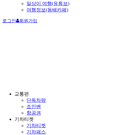
일상이 여행(유튜브)
여행정보(동배카페)
로그인
회원가입
교통편
단독차량
조인밴
항공권
기차티켓
기차티켓
기차패스