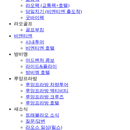
라오팩 (교통팩+호텔)
당일치기 (비엔티엔 출도착)
굿바이팩
라오골프
골프부킹
비엔티엔
시내투어
비엔티엔 호텔
방비엥
어드벤처 콤보
라이드&플라이
방비엥 호텔
루앙프라방
루앙프라방 차량투어
루앙프라방 액티비티
루앙프라방 크루즈
루앙프라방 호텔
새소식
트래블라오 소식
질문/답변
라오스 일상(릴스)