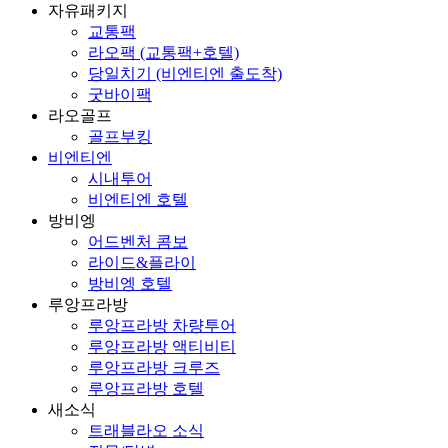
자유패키지
교통팩
라오팩 (교통팩+호텔)
당일치기 (비엔티엔 출도착)
굿바이팩
라오골프
골프부킹
비엔티엔
시내투어
비엔티엔 호텔
방비엥
어드벤처 콤보
라이드&플라이
방비엥 호텔
루앙프라방
루앙프라방 차량투어
루앙프라방 액티비티
루앙프라방 크루즈
루앙프라방 호텔
새소식
트래블라오 소식