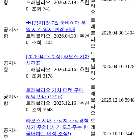
항
트래블라오
|
2026.07.19
|
추천
라
0
|
조회 741
오
트
📢 [공지] 5~7월 굿바이팩 운
래
공지사
영 시간 임시 변경 안내
블
2026.04.30
1404
항
트래블라오
|
2026.04.30
|
추천
라
0
|
조회 1404
오
트
[2026.04.13 수정] 라오스 기차
래
공지사
시간표
블
2026.04.16
3178
항
트래블라오
|
2026.04.16
|
추천
라
0
|
조회 3178
오
트
트래블라오 기차 티켓 구매
래
공지사
혜택 안내 (12/16)
블
2025.12.16
5948
항
트래블라오
|
2025.12.16
|
추천
라
0
|
조회 5948
오
라오스 시내 관광지 관광경찰
트
사기 주의! (사기 도와주는 한
래
공지사
국어하는 여성 조심!)
블
2025.10.10
7447
항