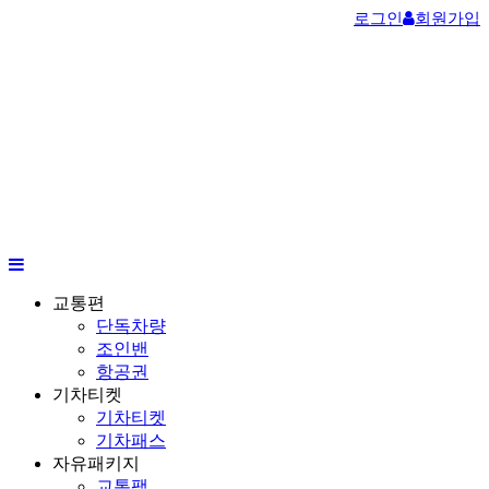
로그인
회원가입
교통편
단독차량
조인밴
항공권
기차티켓
기차티켓
기차패스
자유패키지
교통팩