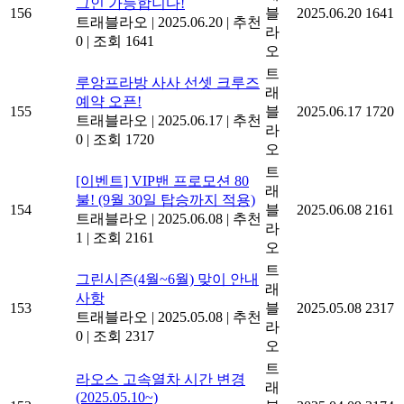
그인 가능합니다!
156
블
2025.06.20
1641
트래블라오
|
2025.06.20
|
추천
라
0
|
조회 1641
오
트
루앙프라방 사사 선셋 크루즈
래
예약 오픈!
155
블
2025.06.17
1720
트래블라오
|
2025.06.17
|
추천
라
0
|
조회 1720
오
트
[이벤트] VIP밴 프로모션 80
래
불! (9월 30일 탑승까지 적용)
154
블
2025.06.08
2161
트래블라오
|
2025.06.08
|
추천
라
1
|
조회 2161
오
트
그린시즌(4월~6월) 맞이 안내
래
사항
153
블
2025.05.08
2317
트래블라오
|
2025.05.08
|
추천
라
0
|
조회 2317
오
트
라오스 고속열차 시간 변경
래
(2025.05.10~)