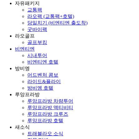
자유패키지
교통팩
라오팩 (교통팩+호텔)
당일치기 (비엔티엔 출도착)
굿바이팩
라오골프
골프부킹
비엔티엔
시내투어
비엔티엔 호텔
방비엥
어드벤처 콤보
라이드&플라이
방비엥 호텔
루앙프라방
루앙프라방 차량투어
루앙프라방 액티비티
루앙프라방 크루즈
루앙프라방 호텔
새소식
트래블라오 소식