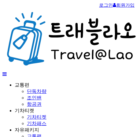
로그인
회원가입
교통편
단독차량
조인밴
항공권
기차티켓
기차티켓
기차패스
자유패키지
교통팩