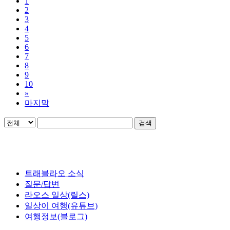
1
2
3
4
5
6
7
8
9
10
»
마지막
검색
트래블라오 소식
질문/답변
라오스 일상(릴스)
일상이 여행(유튜브)
여행정보(블로그)