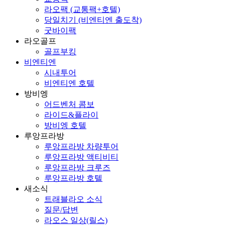
라오팩 (교통팩+호텔)
당일치기 (비엔티엔 출도착)
굿바이팩
라오골프
골프부킹
비엔티엔
시내투어
비엔티엔 호텔
방비엥
어드벤처 콤보
라이드&플라이
방비엥 호텔
루앙프라방
루앙프라방 차량투어
루앙프라방 액티비티
루앙프라방 크루즈
루앙프라방 호텔
새소식
트래블라오 소식
질문/답변
라오스 일상(릴스)