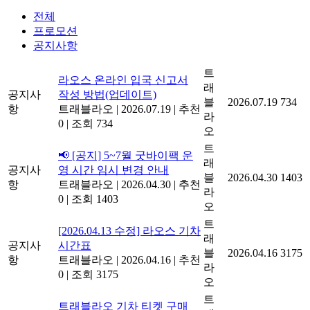
전체
프로모션
공지사항
트
라오스 온라인 입국 신고서
래
공지사
작성 방법(업데이트)
블
2026.07.19
734
항
트래블라오
|
2026.07.19
|
추천
라
0
|
조회 734
오
트
📢 [공지] 5~7월 굿바이팩 운
래
공지사
영 시간 임시 변경 안내
블
2026.04.30
1403
항
트래블라오
|
2026.04.30
|
추천
라
0
|
조회 1403
오
트
[2026.04.13 수정] 라오스 기차
래
공지사
시간표
블
2026.04.16
3175
항
트래블라오
|
2026.04.16
|
추천
라
0
|
조회 3175
오
트
트래블라오 기차 티켓 구매