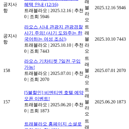
래
공지사
혜택 안내 (12/16)
블
2025.12.16
5946
항
트래블라오
|
2025.12.16
|
추천
라
0
|
조회 5946
오
라오스 시내 관광지 관광경찰
트
사기 주의! (사기 도와주는 한
래
공지사
국어하는 여성 조심!)
블
2025.10.10
7443
항
트래블라오
|
2025.10.10
|
추천
라
0
|
조회 7443
오
트
라오스 기차티켓 7일전 구입
래
가능!
158
블
2025.07.01
2070
트래블라오
|
2025.07.01
|
추천
라
0
|
조회 2070
오
트
[5불할인] 비엔티엔 호텔 예약
래
오픈 이벤트!
157
블
2025.06.20
1873
트래블라오
|
2025.06.20
|
추천
라
0
|
조회 1873
오
트
트래블라오 홈페이지 소셜로
래