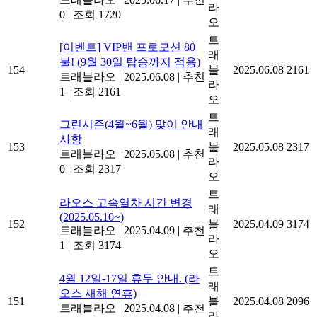
라
0
|
조회 1720
오
트
[이벤트] VIP밴 프로모션 80
래
불! (9월 30일 탑승까지 적용)
154
블
2025.06.08
2161
트래블라오
|
2025.06.08
|
추천
라
1
|
조회 2161
오
트
그린시즌(4월~6월) 맞이 안내
래
사항
153
블
2025.05.08
2317
트래블라오
|
2025.05.08
|
추천
라
0
|
조회 2317
오
트
라오스 고속열차 시간 변경
래
(2025.05.10~)
152
블
2025.04.09
3174
트래블라오
|
2025.04.09
|
추천
라
1
|
조회 3174
오
트
4월 12일-17일 휴무 안내. (라
래
오스 새해 연휴)
151
블
2025.04.08
2096
트래블라오
|
2025.04.08
|
추천
라