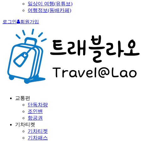
일상이 여행(유튜브)
여행정보(동배카페)
로그인
회원가입
교통편
단독차량
조인밴
항공권
기차티켓
기차티켓
기차패스