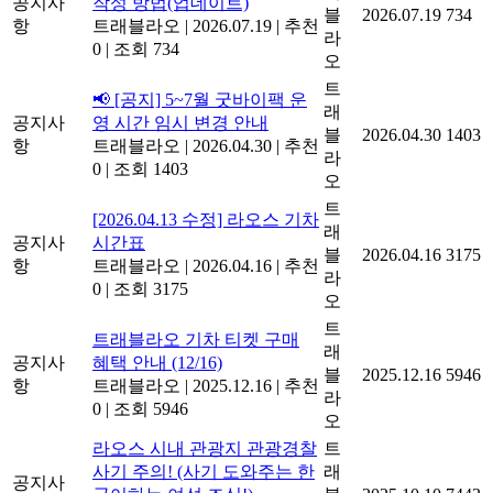
공지사
작성 방법(업데이트)
블
2026.07.19
734
항
트래블라오
|
2026.07.19
|
추천
라
0
|
조회 734
오
트
📢 [공지] 5~7월 굿바이팩 운
래
공지사
영 시간 임시 변경 안내
블
2026.04.30
1403
항
트래블라오
|
2026.04.30
|
추천
라
0
|
조회 1403
오
트
[2026.04.13 수정] 라오스 기차
래
공지사
시간표
블
2026.04.16
3175
항
트래블라오
|
2026.04.16
|
추천
라
0
|
조회 3175
오
트
트래블라오 기차 티켓 구매
래
공지사
혜택 안내 (12/16)
블
2025.12.16
5946
항
트래블라오
|
2025.12.16
|
추천
라
0
|
조회 5946
오
라오스 시내 관광지 관광경찰
트
사기 주의! (사기 도와주는 한
래
공지사