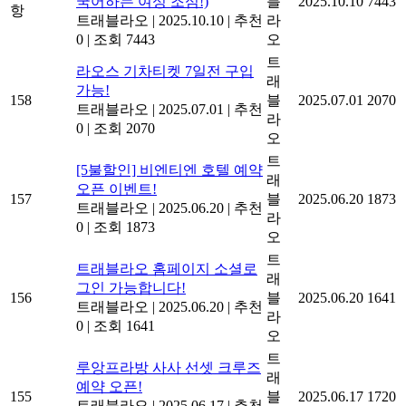
국어하는 여성 조심!)
블
2025.10.10
7443
항
트래블라오
|
2025.10.10
|
추천
라
0
|
조회 7443
오
트
라오스 기차티켓 7일전 구입
래
가능!
158
블
2025.07.01
2070
트래블라오
|
2025.07.01
|
추천
라
0
|
조회 2070
오
트
[5불할인] 비엔티엔 호텔 예약
래
오픈 이벤트!
157
블
2025.06.20
1873
트래블라오
|
2025.06.20
|
추천
라
0
|
조회 1873
오
트
트래블라오 홈페이지 소셜로
래
그인 가능합니다!
156
블
2025.06.20
1641
트래블라오
|
2025.06.20
|
추천
라
0
|
조회 1641
오
트
루앙프라방 사사 선셋 크루즈
래
예약 오픈!
155
블
2025.06.17
1720
트래블라오
|
2025.06.17
|
추천