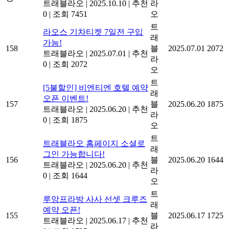
트래블라오
|
2025.10.10
|
추천
라
0
|
조회 7451
오
트
라오스 기차티켓 7일전 구입
래
가능!
158
블
2025.07.01
2072
트래블라오
|
2025.07.01
|
추천
라
0
|
조회 2072
오
트
[5불할인] 비엔티엔 호텔 예약
래
오픈 이벤트!
157
블
2025.06.20
1875
트래블라오
|
2025.06.20
|
추천
라
0
|
조회 1875
오
트
트래블라오 홈페이지 소셜로
래
그인 가능합니다!
156
블
2025.06.20
1644
트래블라오
|
2025.06.20
|
추천
라
0
|
조회 1644
오
트
루앙프라방 사사 선셋 크루즈
래
예약 오픈!
155
블
2025.06.17
1725
트래블라오
|
2025.06.17
|
추천
라