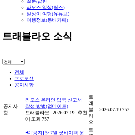
질문/답변
라오스 일상(릴스)
일상이 여행(유튜브)
여행정보(동배카페)
트래블라오 소식
전체
프로모션
공지사항
트
라오스 온라인 입국 신고서
래
공지사
작성 방법(업데이트)
블
2026.07.19
757
항
트래블라오
|
2026.07.19
|
추천
라
0
|
조회 757
오
트
📢 [공지] 5~7월 굿바이팩 운