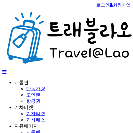
로그인
회원가입
교통편
단독차량
조인밴
항공권
기차티켓
기차티켓
기차패스
자유패키지
교통팩