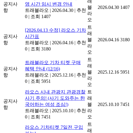
래
공지사
영 시간 임시 변경 안내
블
2026.04.30
1407
항
트래블라오
|
2026.04.30
|
추천
라
0
|
조회 1407
오
트
[2026.04.13 수정] 라오스 기차
래
공지사
시간표
블
2026.04.16
3180
항
트래블라오
|
2026.04.16
|
추천
라
0
|
조회 3180
오
트
트래블라오 기차 티켓 구매
래
공지사
혜택 안내 (12/16)
블
2025.12.16
5951
항
트래블라오
|
2025.12.16
|
추천
라
0
|
조회 5951
오
라오스 시내 관광지 관광경찰
트
사기 주의! (사기 도와주는 한
래
공지사
국어하는 여성 조심!)
블
2025.10.10
7451
항
트래블라오
|
2025.10.10
|
추천
라
0
|
조회 7451
오
트
라오스 기차티켓 7일전 구입
래