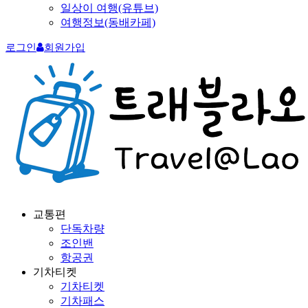
일상이 여행(유튜브)
여행정보(동배카페)
로그인
회원가입
교통편
단독차량
조인밴
항공권
기차티켓
기차티켓
기차패스