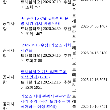
항
트래블라오
|
2026.07.19
|
추천
라
0
|
조회 757
오
트
📢 [공지] 5~7월 굿바이팩 운
래
공지사
영 시간 임시 변경 안내
블
2026.04.30
1407
항
트래블라오
|
2026.04.30
|
추천
라
0
|
조회 1407
오
트
[2026.04.13 수정] 라오스 기차
래
공지사
시간표
블
2026.04.16
3180
항
트래블라오
|
2026.04.16
|
추천
라
0
|
조회 3180
오
트
트래블라오 기차 티켓 구매
래
공지사
혜택 안내 (12/16)
블
2025.12.16
5951
항
트래블라오
|
2025.12.16
|
추천
라
0
|
조회 5951
오
라오스 시내 관광지 관광경찰
트
사기 주의! (사기 도와주는 한
래
공지사
국어하는 여성 조심!)
블
2025.10.10
7451
항