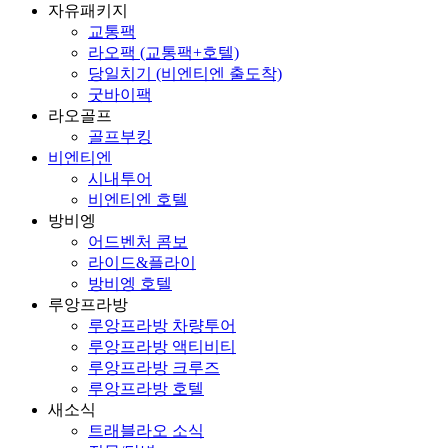
자유패키지
교통팩
라오팩 (교통팩+호텔)
당일치기 (비엔티엔 출도착)
굿바이팩
라오골프
골프부킹
비엔티엔
시내투어
비엔티엔 호텔
방비엥
어드벤처 콤보
라이드&플라이
방비엥 호텔
루앙프라방
루앙프라방 차량투어
루앙프라방 액티비티
루앙프라방 크루즈
루앙프라방 호텔
새소식
트래블라오 소식