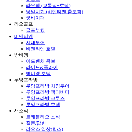
라오팩 (교통팩+호텔)
당일치기 (비엔티엔 출도착)
굿바이팩
라오골프
골프부킹
비엔티엔
시내투어
비엔티엔 호텔
방비엥
어드벤처 콤보
라이드&플라이
방비엥 호텔
루앙프라방
루앙프라방 차량투어
루앙프라방 액티비티
루앙프라방 크루즈
루앙프라방 호텔
새소식
트래블라오 소식
질문/답변
라오스 일상(릴스)