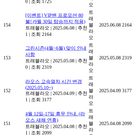
0
|
조회 1725
오
트
[이벤트] VIP밴 프로모션 80
래
불! (9월 30일 탑승까지 적용)
154
블
2025.06.08
2164
트래블라오
|
2025.06.08
|
추천
라
1
|
조회 2164
오
트
그린시즌(4월~6월) 맞이 안내
래
사항
153
블
2025.05.08
2319
트래블라오
|
2025.05.08
|
추천
라
0
|
조회 2319
오
트
라오스 고속열차 시간 변경
래
(2025.05.10~)
152
블
2025.04.09
3177
트래블라오
|
2025.04.09
|
추천
라
1
|
조회 3177
오
트
4월 12일-17일 휴무 안내. (라
래
오스 새해 연휴)
151
블
2025.04.08
2099
트래블라오
|
2025.04.08
|
추천
라
1
|
조회 2099