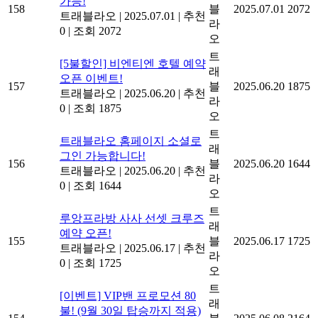
가능!
158
블
2025.07.01
2072
트래블라오
|
2025.07.01
|
추천
라
0
|
조회 2072
오
트
[5불할인] 비엔티엔 호텔 예약
래
오픈 이벤트!
157
블
2025.06.20
1875
트래블라오
|
2025.06.20
|
추천
라
0
|
조회 1875
오
트
트래블라오 홈페이지 소셜로
래
그인 가능합니다!
156
블
2025.06.20
1644
트래블라오
|
2025.06.20
|
추천
라
0
|
조회 1644
오
트
루앙프라방 사사 선셋 크루즈
래
예약 오픈!
155
블
2025.06.17
1725
트래블라오
|
2025.06.17
|
추천
라
0
|
조회 1725
오
트
[이벤트] VIP밴 프로모션 80
래
불! (9월 30일 탑승까지 적용)