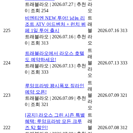
트래블라오
|
2026.07.27
|
추천
라
0
|
조회 254
오
비엔티엔 NEW 투어! 남늠 리
트
조트 ATV 어드벤처 + 런치 뷔
래
225
페 1일 투어 출시
블
2026.07.16
313
트래블라오
|
2026.07.16
|
추천
라
0
|
조회 313
오
트
트래블라오에서 라오스 호텔
래
도 예약하세요!
224
블
2026.07.13
333
트래블라오
|
2026.07.13
|
추천
라
0
|
조회 333
오
트
루앙프라방 꽝시폭포 짚라인
래
예약 오픈!
223
블
2026.07.09
321
트래블라오
|
2026.07.09
|
추천
라
0
|
조회 321
오
[공지] 라오스 그린 시즌 특별
트
혜택: 루앙프라방 모든 크루
래
222
즈 $2 할인!
블
2026.07.08
312