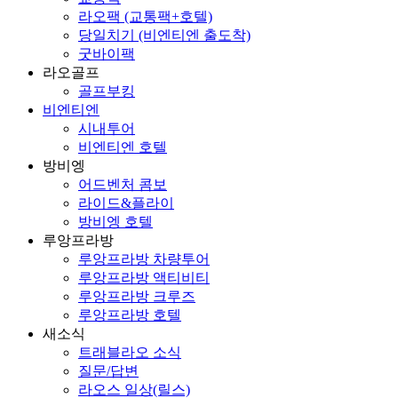
라오팩 (교통팩+호텔)
당일치기 (비엔티엔 출도착)
굿바이팩
라오골프
골프부킹
비엔티엔
시내투어
비엔티엔 호텔
방비엥
어드벤처 콤보
라이드&플라이
방비엥 호텔
루앙프라방
루앙프라방 차량투어
루앙프라방 액티비티
루앙프라방 크루즈
루앙프라방 호텔
새소식
트래블라오 소식
질문/답변
라오스 일상(릴스)