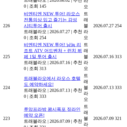
트래블라오
|
2026.08.02
|
추천
라
0
|
조회 145
오
비엔티엔 NEW 투어! 라오스
트
전통의상 입고 즐기는 감성
래
226
시티투어 출시
블
2026.07.27
254
트래블라오
|
2026.07.27
|
추천
라
0
|
조회 254
오
비엔티엔 NEW 투어! 남늠 리
트
조트 ATV 어드벤처 + 런치 뷔
래
225
페 1일 투어 출시
블
2026.07.16
313
트래블라오
|
2026.07.16
|
추천
라
0
|
조회 313
오
트
트래블라오에서 라오스 호텔
래
도 예약하세요!
224
블
2026.07.13
333
트래블라오
|
2026.07.13
|
추천
라
0
|
조회 333
오
트
루앙프라방 꽝시폭포 짚라인
래
예약 오픈!
223
블
2026.07.09
321
트래블라오
|
2026.07.09
|
추천
라