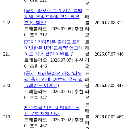
0
|
조회 321
오
[공지] 라오스 그린 시즌 특별
트
혜택: 루앙프라방 모든 크루
래
222
즈 $2 할인!
블
2026.07.08
312
트래블라오
|
2026.07.08
|
추천
라
0
|
조회 312
오
[공지] 기다림은 줄이고 프라
트
이빗함은 UP! '교통팩' 업그레
래
221
이드 기념 할인 이벤트 🎉
블
2026.07.07
446
트래블라오
|
2026.07.07
|
추천
라
0
|
조회 446
오
[공지] 트래블라오 신상 '라오
트
팩' 출시 안내 (🎉호텔 무료 업
래
220
그레이드 이벤트)
블
2026.07.05
347
트래블라오
|
2026.07.05
|
추천
라
0
|
조회 347
오
트
제주항공 인천–비엔티엔 노
래
선 운항 재개 안내
219
블
2026.07.02
467
트래블라오
|
2026.07.02
|
추천
라
0
|
조회 467
오