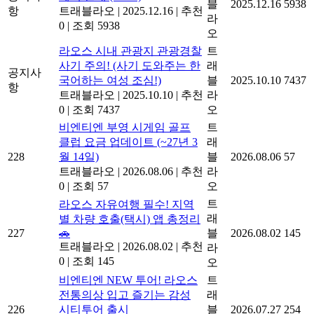
블
2025.12.16
5938
항
트래블라오
|
2025.12.16
|
추천
라
0
|
조회 5938
오
라오스 시내 관광지 관광경찰
트
사기 주의! (사기 도와주는 한
래
공지사
국어하는 여성 조심!)
블
2025.10.10
7437
항
트래블라오
|
2025.10.10
|
추천
라
0
|
조회 7437
오
비엔티엔 부영 시게임 골프
트
클럽 요금 업데이트 (~27년 3
래
228
월 14일)
블
2026.08.06
57
트래블라오
|
2026.08.06
|
추천
라
0
|
조회 57
오
트
라오스 자유여행 필수! 지역
래
별 차량 호출(택시) 앱 총정리
227
🚗
블
2026.08.02
145
트래블라오
|
2026.08.02
|
추천
라
0
|
조회 145
오
비엔티엔 NEW 투어! 라오스
트
전통의상 입고 즐기는 감성
래
226
시티투어 출시
블
2026.07.27
254