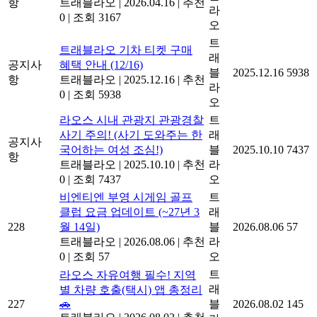
항
트래블라오
|
2026.04.16
|
추천
라
0
|
조회 3167
오
트
트래블라오 기차 티켓 구매
래
공지사
혜택 안내 (12/16)
블
2025.12.16
5938
항
트래블라오
|
2025.12.16
|
추천
라
0
|
조회 5938
오
라오스 시내 관광지 관광경찰
트
사기 주의! (사기 도와주는 한
래
공지사
국어하는 여성 조심!)
블
2025.10.10
7437
항
트래블라오
|
2025.10.10
|
추천
라
0
|
조회 7437
오
비엔티엔 부영 시게임 골프
트
클럽 요금 업데이트 (~27년 3
래
228
월 14일)
블
2026.08.06
57
트래블라오
|
2026.08.06
|
추천
라
0
|
조회 57
오
트
라오스 자유여행 필수! 지역
래
별 차량 호출(택시) 앱 총정리
227
🚗
블
2026.08.02
145