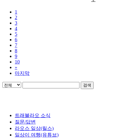
1
2
3
4
5
6
7
8
9
10
»
마지막
검색
트래블라오 소식
질문/답변
라오스 일상(릴스)
일상이 여행(유튜브)