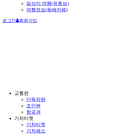
일상이 여행(유튜브)
여행정보(동배카페)
로그인
회원가입
교통편
단독차량
조인밴
항공권
기차티켓
기차티켓
기차패스