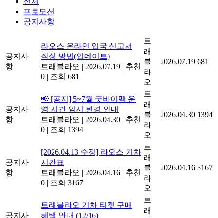
전체
프로모션
공지사항
트
라오스 온라인 입국 신고서
래
공지사
작성 방법(업데이트)
블
2026.07.19
681
항
트래블라오
|
2026.07.19
|
추천
라
0
|
조회 681
오
트
📢 [공지] 5~7월 굿바이팩 운
래
공지사
영 시간 임시 변경 안내
블
2026.04.30
1394
항
트래블라오
|
2026.04.30
|
추천
라
0
|
조회 1394
오
트
[2026.04.13 수정] 라오스 기차
래
공지사
시간표
블
2026.04.16
3167
항
트래블라오
|
2026.04.16
|
추천
라
0
|
조회 3167
오
트
트래블라오 기차 티켓 구매
래
공지사
혜택 안내 (12/16)