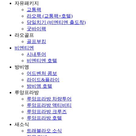
자유패키지
교통팩
라오팩 (교통팩+호텔)
당일치기 (비엔티엔 출도착)
굿바이팩
라오골프
골프부킹
비엔티엔
시내투어
비엔티엔 호텔
방비엥
어드벤처 콤보
라이드&플라이
방비엥 호텔
루앙프라방
루앙프라방 차량투어
루앙프라방 액티비티
루앙프라방 크루즈
루앙프라방 호텔
새소식
트래블라오 소식