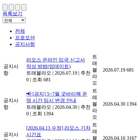
목록보기
전체
프로모션
공지사항
트
라오스 온라인 입국 신고서
래
공지사
작성 방법(업데이트)
블
2026.07.19
681
항
트래블라오
|
2026.07.19
|
추천
라
0
|
조회 681
오
트
📢 [공지] 5~7월 굿바이팩 운
래
공지사
영 시간 임시 변경 안내
블
2026.04.30
1394
항
트래블라오
|
2026.04.30
|
추천
라
0
|
조회 1394
오
트
[2026.04.13 수정] 라오스 기차
래
공지사
시간표
블
2026.04.16
3167