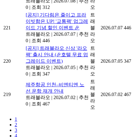
트래블라오
|
2026.07.08
|
추천
라
0
|
조회 312
오
[공지] 기다림은 줄이고 프라
트
이빗함은 UP! '교통팩' 업그레
래
221
이드 기념 할인 이벤트 🎉
블
2026.07.07
446
트래블라오
|
2026.07.07
|
추천
라
0
|
조회 446
오
[공지] 트래블라오 신상 '라오
트
팩' 출시 안내 (🎉호텔 무료 업
래
220
그레이드 이벤트)
블
2026.07.05
347
트래블라오
|
2026.07.05
|
추천
라
0
|
조회 347
오
트
제주항공 인천–비엔티엔 노
래
선 운항 재개 안내
219
블
2026.07.02
467
트래블라오
|
2026.07.02
|
추천
라
0
|
조회 467
오
1
2
3
4