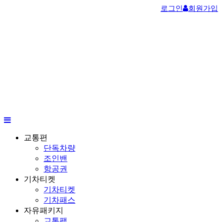
로그인
회원가입
교통편
단독차량
조인밴
항공권
기차티켓
기차티켓
기차패스
자유패키지
교통팩