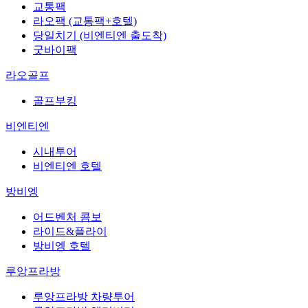
교통팩
라오팩 (교통팩+호텔)
당일치기 (비엔티엔 출도착)
굿바이팩
라오골프
골프부킹
비엔티엔
시내투어
비엔티엔 호텔
방비엥
어드벤처 콤보
라이드&플라이
방비엥 호텔
루앙프라방
루앙프라방 차량투어