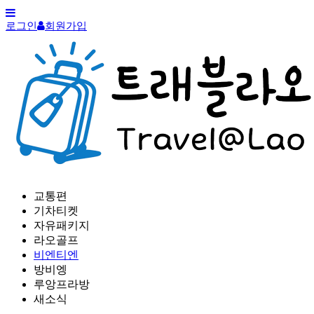
로그인
회원가입
교통편
기차티켓
자유패키지
라오골프
비엔티엔
방비엥
루앙프라방
새소식