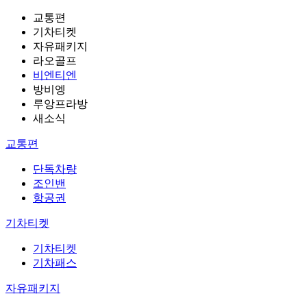
교통편
기차티켓
자유패키지
라오골프
비엔티엔
방비엥
루앙프라방
새소식
교통편
단독차량
조인밴
항공권
기차티켓
기차티켓
기차패스
자유패키지