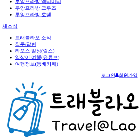
루앙프라방 액티비티
루앙프라방 크루즈
루앙프라방 호텔
새소식
트래블라오 소식
질문/답변
라오스 일상(릴스)
일상이 여행(유튜브)
여행정보(동배카페)
로그인
회원가입