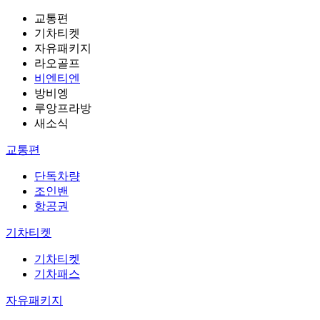
교통편
기차티켓
자유패키지
라오골프
비엔티엔
방비엥
루앙프라방
새소식
교통편
단독차량
조인밴
항공권
기차티켓
기차티켓
기차패스
자유패키지