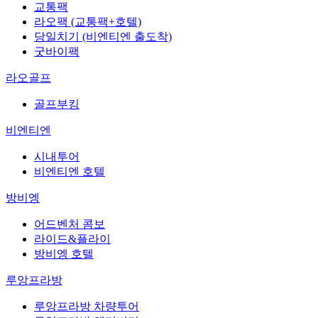
교통팩
라오팩 (교통팩+호텔)
당일치기 (비엔티엔 출도착)
굿바이팩
라오골프
골프부킹
비엔티엔
시내투어
비엔티엔 호텔
방비엥
어드벤처 콤보
라이드&플라이
방비엥 호텔
루앙프라방
루앙프라방 차량투어