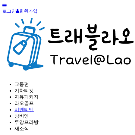
로그인
회원가입
교통편
기차티켓
자유패키지
라오골프
비엔티엔
방비엥
루앙프라방
새소식