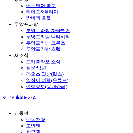
어드벤처 콤보
라이드&플라이
방비엥 호텔
루앙프라방
루앙프라방 차량투어
루앙프라방 액티비티
루앙프라방 크루즈
루앙프라방 호텔
새소식
트래블라오 소식
질문/답변
라오스 일상(릴스)
일상이 여행(유튜브)
여행정보(동배카페)
로그인
회원가입
교통편
단독차량
조인밴
항공권