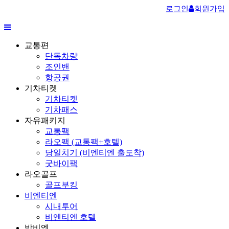
로그인
회원가입
교통편
단독차량
조인밴
항공권
기차티켓
기차티켓
기차패스
자유패키지
교통팩
라오팩 (교통팩+호텔)
당일치기 (비엔티엔 출도착)
굿바이팩
라오골프
골프부킹
비엔티엔
시내투어
비엔티엔 호텔
방비엥