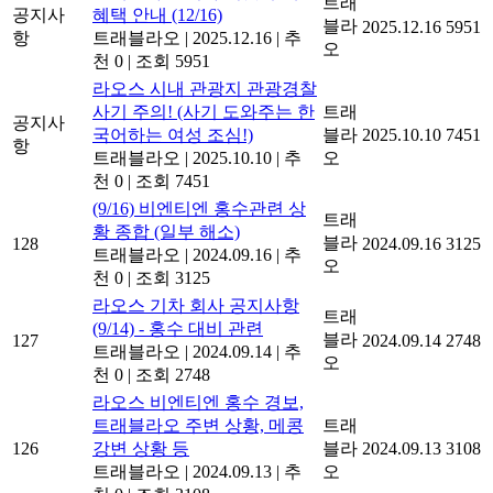
트래
공지사
혜택 안내 (12/16)
블라
2025.12.16
5951
항
트래블라오
|
2025.12.16
|
추
오
천 0
|
조회 5951
라오스 시내 관광지 관광경찰
사기 주의! (사기 도와주는 한
트래
공지사
국어하는 여성 조심!)
블라
2025.10.10
7451
항
트래블라오
|
2025.10.10
|
추
오
천 0
|
조회 7451
(9/16) 비엔티엔 홍수관련 상
트래
황 종합 (일부 해소)
블라
128
2024.09.16
3125
트래블라오
|
2024.09.16
|
추
오
천 0
|
조회 3125
라오스 기차 회사 공지사항
트래
(9/14) - 홍수 대비 관련
블라
127
2024.09.14
2748
트래블라오
|
2024.09.14
|
추
오
천 0
|
조회 2748
라오스 비엔티엔 홍수 경보,
트래블라오 주변 상황, 메콩
트래
126
강변 상황 등
블라
2024.09.13
3108
트래블라오
|
2024.09.13
|
추
오