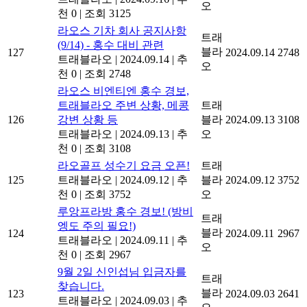
오
천 0
|
조회 3125
라오스 기차 회사 공지사항
트래
(9/14) - 홍수 대비 관련
블라
127
2024.09.14
2748
트래블라오
|
2024.09.14
|
추
오
천 0
|
조회 2748
라오스 비엔티엔 홍수 경보,
트래블라오 주변 상황, 메콩
트래
126
강변 상황 등
블라
2024.09.13
3108
트래블라오
|
2024.09.13
|
추
오
천 0
|
조회 3108
라오골프 성수기 요금 오픈!
트래
125
트래블라오
|
2024.09.12
|
추
블라
2024.09.12
3752
천 0
|
조회 3752
오
루앙프라방 홍수 경보! (방비
트래
엥도 주의 필요!)
블라
124
2024.09.11
2967
트래블라오
|
2024.09.11
|
추
오
천 0
|
조회 2967
9월 2일 신인섭님 입금자를
트래
찾습니다.
블라
123
2024.09.03
2641
트래블라오
|
2024.09.03
|
추