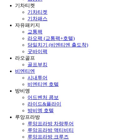
기차티켓
기차티켓
기차패스
자유패키지
교통팩
라오팩 (교통팩+호텔)
당일치기 (비엔티엔 출도착)
굿바이팩
라오골프
골프부킹
비엔티엔
시내투어
비엔티엔 호텔
방비엥
어드벤처 콤보
라이드&플라이
방비엥 호텔
루앙프라방
루앙프라방 차량투어
루앙프라방 액티비티
루앙프라방 크루즈