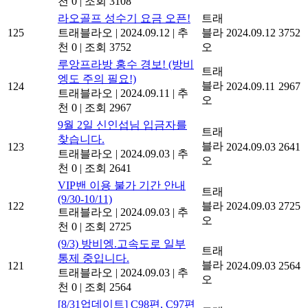
천 0
|
조회 3108
라오골프 성수기 요금 오픈!
트래
125
트래블라오
|
2024.09.12
|
추
블라
2024.09.12
3752
천 0
|
조회 3752
오
루앙프라방 홍수 경보! (방비
트래
엥도 주의 필요!)
블라
124
2024.09.11
2967
트래블라오
|
2024.09.11
|
추
오
천 0
|
조회 2967
9월 2일 신인섭님 입금자를
트래
찾습니다.
블라
123
2024.09.03
2641
트래블라오
|
2024.09.03
|
추
오
천 0
|
조회 2641
VIP밴 이용 불가 기간 안내
트래
(9/30-10/11)
122
블라
2024.09.03
2725
트래블라오
|
2024.09.03
|
추
오
천 0
|
조회 2725
(9/3) 방비엥.고속도로 일부
트래
통제 중입니다.
블라
121
2024.09.03
2564
트래블라오
|
2024.09.03
|
추
오
천 0
|
조회 2564
[8/31업데이트] C98편, C97편