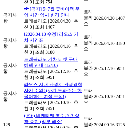
천 0
|
조회 754
📢 [공지] 5~7월 굿바이팩 운
트래
공지사
영 시간 임시 변경 안내
블라
2026.04.30
1407
항
트래블라오
|
2026.04.30
|
추
오
천 0
|
조회 1407
[2026.04.13 수정] 라오스 기
트래
공지사
차 시간표
블라
2026.04.16
3180
항
트래블라오
|
2026.04.16
|
추
오
천 0
|
조회 3180
트래블라오 기차 티켓 구매
트래
공지사
혜택 안내 (12/16)
블라
2025.12.16
5951
항
트래블라오
|
2025.12.16
|
추
오
천 0
|
조회 5951
라오스 시내 관광지 관광경찰
사기 주의! (사기 도와주는 한
트래
공지사
국어하는 여성 조심!)
블라
2025.10.10
7451
항
트래블라오
|
2025.10.10
|
추
오
천 0
|
조회 7451
(9/16) 비엔티엔 홍수관련 상
트래
황 종합 (일부 해소)
블라
128
2024.09.16
3125
트래블라오
|
2024.09.16
|
추