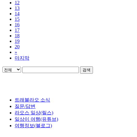
12
13
14
15
16
17
18
19
20
»
마지막
검색
트래블라오 소식
질문/답변
라오스 일상(릴스)
일상이 여행(유튜브)
여행정보(블로그)