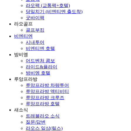
라오팩 (교통팩+호텔)
당일치기 (비엔티엔 출도착)
굿바이팩
라오골프
골프부킹
비엔티엔
시내투어
비엔티엔 호텔
방비엥
어드벤처 콤보
라이드&플라이
방비엥 호텔
루앙프라방
루앙프라방 차량투어
루앙프라방 액티비티
루앙프라방 크루즈
루앙프라방 호텔
새소식
트래블라오 소식
질문/답변
라오스 일상(릴스)