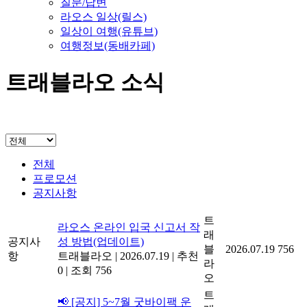
질문/답변
라오스 일상(릴스)
일상이 여행(유튜브)
여행정보(동배카페)
트래블라오 소식
전체
프로모션
공지사항
트
라오스 온라인 입국 신고서 작
래
공지사
성 방법(업데이트)
블
2026.07.19
756
항
트래블라오
|
2026.07.19
|
추천
라
0
|
조회 756
오
트
📢 [공지] 5~7월 굿바이팩 운