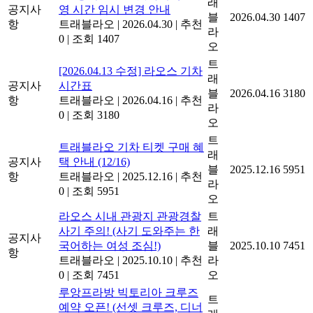
래
공지사
영 시간 임시 변경 안내
블
2026.04.30
1407
항
트래블라오
|
2026.04.30
|
추천
라
0
|
조회 1407
오
트
[2026.04.13 수정] 라오스 기차
래
공지사
시간표
블
2026.04.16
3180
항
트래블라오
|
2026.04.16
|
추천
라
0
|
조회 3180
오
트
트래블라오 기차 티켓 구매 혜
래
공지사
택 안내 (12/16)
블
2025.12.16
5951
항
트래블라오
|
2025.12.16
|
추천
라
0
|
조회 5951
오
라오스 시내 관광지 관광경찰
트
사기 주의! (사기 도와주는 한
래
공지사
국어하는 여성 조심!)
블
2025.10.10
7451
항
트래블라오
|
2025.10.10
|
추천
라
0
|
조회 7451
오
루앙프라방 빅토리아 크루즈
트
예약 오픈! (선셋 크루즈, 디너