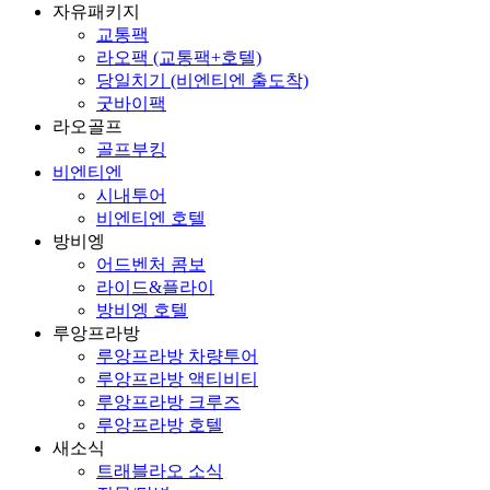
자유패키지
교통팩
라오팩 (교통팩+호텔)
당일치기 (비엔티엔 출도착)
굿바이팩
라오골프
골프부킹
비엔티엔
시내투어
비엔티엔 호텔
방비엥
어드벤처 콤보
라이드&플라이
방비엥 호텔
루앙프라방
루앙프라방 차량투어
루앙프라방 액티비티
루앙프라방 크루즈
루앙프라방 호텔
새소식
트래블라오 소식