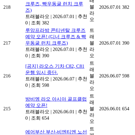
래
크루즈, 빡우동굴 런치 크루
블
218
2026.07.01
382
즈)
라
트래블라오
|
2026.07.01
|
추천
오
0
|
조회 382
루앙프라방 콘티넨탈 크루즈
트
예약 오픈! (디너 크루즈 & 빡
래
217
우동굴 런치 크루즈)
블
2026.07.01
390
트래블라오
|
2026.07.01
|
추천
라
0
|
조회 390
오
트
[공지] 라오스 기차 C82, C81
래
운행 임시 중단.
216
블
2026.06.07
598
트래블라오
|
2026.06.07
|
추천
라
0
|
조회 598
오
트
방비엥 라오 아시아 골프클럽
래
예약 오픈!
215
블
2026.06.01
654
트래블라오
|
2026.06.01
|
추천
라
0
|
조회 654
오
트
에어부산 부산-비엔티엔 노선