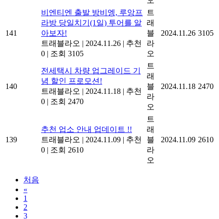
오
비엔티엔 출발 방비엥, 루앙프
트
라방 당일치기(1일) 투어를 알
래
141
아보자!
블
2024.11.26
3105
트래블라오
|
2024.11.26
|
추천
라
0
|
조회 3105
오
트
전세택시 차량 업그레이드 기
래
념 할인 프로모션!
140
블
2024.11.18
2470
트래블라오
|
2024.11.18
|
추천
라
0
|
조회 2470
오
트
추천 업소 안내 업데이트 !!
래
139
트래블라오
|
2024.11.09
|
추천
블
2024.11.09
2610
0
|
조회 2610
라
오
처음
«
1
2
3