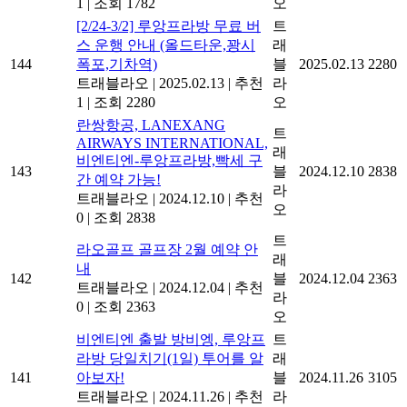
1
|
조회 1782
오
[2/24-3/2] 루앙프라방 무료 버
트
스 운행 안내 (올드타운,꽝시
래
144
폭포,기차역)
블
2025.02.13
2280
트래블라오
|
2025.02.13
|
추천
라
1
|
조회 2280
오
란쌍항공, LANEXANG
트
AIRWAYS INTERNATIONAL,
래
비엔티엔-루앙프라방,빡세 구
143
블
2024.12.10
2838
간 예약 가능!
라
트래블라오
|
2024.12.10
|
추천
오
0
|
조회 2838
트
라오골프 골프장 2월 예약 안
래
내
142
블
2024.12.04
2363
트래블라오
|
2024.12.04
|
추천
라
0
|
조회 2363
오
비엔티엔 출발 방비엥, 루앙프
트
라방 당일치기(1일) 투어를 알
래
141
아보자!
블
2024.11.26
3105
트래블라오
|
2024.11.26
|
추천
라