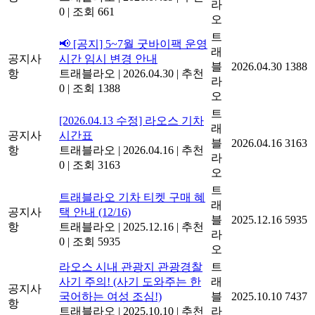
라
0
|
조회 661
오
트
📢 [공지] 5~7월 굿바이팩 운영
래
공지사
시간 임시 변경 안내
블
2026.04.30
1388
항
트래블라오
|
2026.04.30
|
추천
라
0
|
조회 1388
오
트
[2026.04.13 수정] 라오스 기차
래
공지사
시간표
블
2026.04.16
3163
항
트래블라오
|
2026.04.16
|
추천
라
0
|
조회 3163
오
트
트래블라오 기차 티켓 구매 혜
래
공지사
택 안내 (12/16)
블
2025.12.16
5935
항
트래블라오
|
2025.12.16
|
추천
라
0
|
조회 5935
오
라오스 시내 관광지 관광경찰
트
사기 주의! (사기 도와주는 한
래
공지사
국어하는 여성 조심!)
블
2025.10.10
7437
항
트래블라오
|
2025.10.10
|
추천
라