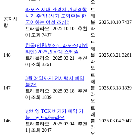
오
라오스 시내 관광지 관광경찰
트
사기 주의! (사기 도와주는 한
래
공지사
국어하는 여성 조심!)
블
2025.10.10
7437
항
트래블라오
|
2025.10.10
|
추천
라
0
|
조회 7437
오
트
한국(인천/부산) - 라오스(비엔
래
티엔) 2025년 하계 스케쥴
148
블
2025.03.21
3261
트래블라오
|
2025.03.21
|
추천
라
0
|
조회 3261
오
트
3월 24일까지 전세택시 예약
래
불가!
147
블
2025.03.18
1839
트래블라오
|
2025.03.18
|
추천
라
0
|
조회 1839
오
트
방비엥 TCK 버기카 예약 가
래
능! -by 트래블라오
146
블
2025.03.04
2047
트래블라오
|
2025.03.04
|
추천
라
1
|
조회 2047
오