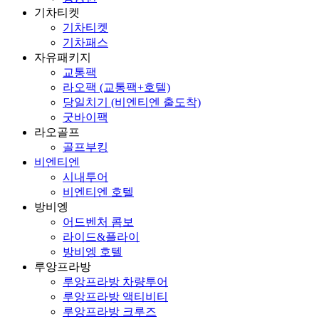
기차티켓
기차티켓
기차패스
자유패키지
교통팩
라오팩 (교통팩+호텔)
당일치기 (비엔티엔 출도착)
굿바이팩
라오골프
골프부킹
비엔티엔
시내투어
비엔티엔 호텔
방비엥
어드벤처 콤보
라이드&플라이
방비엥 호텔
루앙프라방
루앙프라방 차량투어
루앙프라방 액티비티
루앙프라방 크루즈