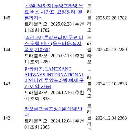
[~3월2일까지] 루앙프라방 무
트
료 버스 시간표, 요점정리, 결
래
145
론까지~
블
2025.02.28
1782
트래블라오
|
2025.02.28
|
추천
라
1
|
조회 1782
오
[2/24-3/2] 루앙프라방 무료 버
트
스 운행 안내 (올드타운,꽝시
래
144
폭포,기차역)
블
2025.02.13
2280
트래블라오
|
2025.02.13
|
추천
라
1
|
조회 2280
오
란쌍항공, LANEXANG
트
AIRWAYS INTERNATIONAL,
래
비엔티엔-루앙프라방,빡세 구
143
블
2024.12.10
2838
간 예약 가능!
라
트래블라오
|
2024.12.10
|
추천
오
0
|
조회 2838
트
라오골프 골프장 2월 예약 안
래
내
142
블
2024.12.04
2363
트래블라오
|
2024.12.04
|
추천
라
0
|
조회 2363