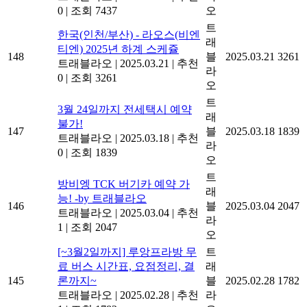
0
|
조회 7437
오
트
한국(인천/부산) - 라오스(비엔
래
티엔) 2025년 하계 스케쥴
148
블
2025.03.21
3261
트래블라오
|
2025.03.21
|
추천
라
0
|
조회 3261
오
트
3월 24일까지 전세택시 예약
래
불가!
147
블
2025.03.18
1839
트래블라오
|
2025.03.18
|
추천
라
0
|
조회 1839
오
트
방비엥 TCK 버기카 예약 가
래
능! -by 트래블라오
146
블
2025.03.04
2047
트래블라오
|
2025.03.04
|
추천
라
1
|
조회 2047
오
[~3월2일까지] 루앙프라방 무
트
료 버스 시간표, 요점정리, 결
래
145
론까지~
블
2025.02.28
1782
트래블라오
|
2025.02.28
|
추천
라