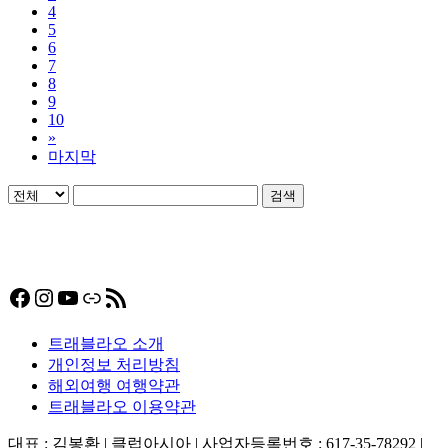
4
5
6
7
8
9
10
»
마지막
검색
Facebook
Instagram
YouTube
링크
RSS 피드
트래블라오 소개
개인정보 처리방침
해외여행 여행약관
트래블라오 이용약관
대표 : 김봉환 | 클럽아시아 | 사업자등록번호 : 617-35-78292 |