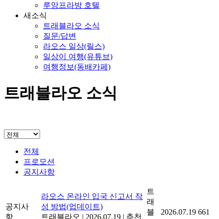
루앙프라방 호텔
새소식
트래블라오 소식
질문/답변
라오스 일상(릴스)
일상이 여행(유튜브)
여행정보(동배카페)
트래블라오 소식
전체
프로모션
공지사항
트
라오스 온라인 입국 신고서 작
래
공지사
성 방법(업데이트)
블
2026.07.19
661
항
트래블라오
|
2026.07.19
|
추천