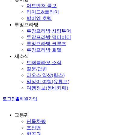
어드벤처 콤보
라이드&플라이
방비엥 호텔
루앙프라방
루앙프라방 차량투어
루앙프라방 액티비티
루앙프라방 크루즈
루앙프라방 호텔
새소식
트래블라오 소식
질문/답변
라오스 일상(릴스)
일상이 여행(유튜브)
여행정보(동배카페)
로그인
회원가입
교통편
단독차량
조인밴
항공권