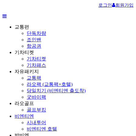
로그인
회원가입
교통편
단독차량
조인밴
항공권
기차티켓
기차티켓
기차패스
자유패키지
교통팩
라오팩 (교통팩+호텔)
당일치기 (비엔티엔 출도착)
굿바이팩
라오골프
골프부킹
비엔티엔
시내투어
비엔티엔 호텔
방비엥