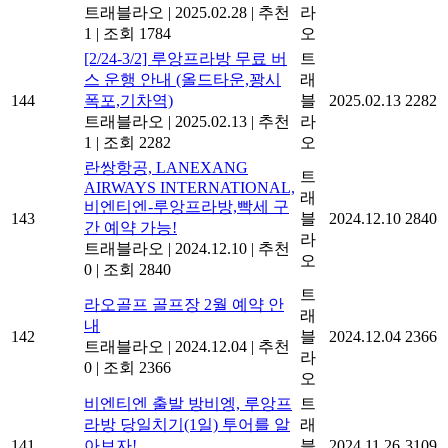
트래블라오
|
2025.02.28
|
추천
라
1
|
조회 1784
오
[2/24-3/2] 루앙프라방 무료 버
트
스 운행 안내 (올드타운,꽝시
래
144
폭포,기차역)
블
2025.02.13
2282
트래블라오
|
2025.02.13
|
추천
라
1
|
조회 2282
오
란쌍항공, LANEXANG
트
AIRWAYS INTERNATIONAL,
래
비엔티엔-루앙프라방,빡세 구
143
블
2024.12.10
2840
간 예약 가능!
라
트래블라오
|
2024.12.10
|
추천
오
0
|
조회 2840
트
라오골프 골프장 2월 예약 안
래
내
142
블
2024.12.04
2366
트래블라오
|
2024.12.04
|
추천
라
0
|
조회 2366
오
비엔티엔 출발 방비엥, 루앙프
트
라방 당일치기(1일) 투어를 알
래
141
아보자!
블
2024.11.26
3109