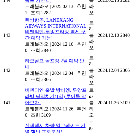
144
폭포,기차역)
블
2025.02.13
2282
트래블라오
|
2025.02.13
|
추천
라
1
|
조회 2282
오
란쌍항공, LANEXANG
트
AIRWAYS INTERNATIONAL,
래
비엔티엔-루앙프라방,빡세 구
143
블
2024.12.10
2840
간 예약 가능!
라
트래블라오
|
2024.12.10
|
추천
오
0
|
조회 2840
트
라오골프 골프장 2월 예약 안
래
내
142
블
2024.12.04
2366
트래블라오
|
2024.12.04
|
추천
라
0
|
조회 2366
오
비엔티엔 출발 방비엥, 루앙프
트
라방 당일치기(1일) 투어를 알
래
141
아보자!
블
2024.11.26
3109
트래블라오
|
2024.11.26
|
추천
라
0
|
조회 3109
오
트
전세택시 차량 업그레이드 기
래
념 할인 프로모션!