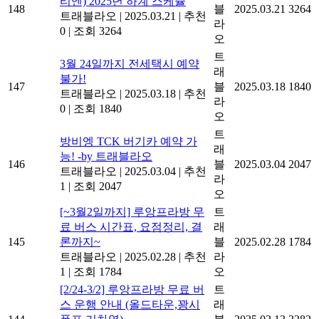
티엔) 2025년 하계 스케쥴
148
블
2025.03.21
3264
트래블라오
|
2025.03.21
|
추천
라
0
|
조회 3264
오
트
3월 24일까지 전세택시 예약
래
불가!
147
블
2025.03.18
1840
트래블라오
|
2025.03.18
|
추천
라
0
|
조회 1840
오
트
방비엥 TCK 버기카 예약 가
래
능! -by 트래블라오
146
블
2025.03.04
2047
트래블라오
|
2025.03.04
|
추천
라
1
|
조회 2047
오
[~3월2일까지] 루앙프라방 무
트
료 버스 시간표, 요점정리, 결
래
145
론까지~
블
2025.02.28
1784
트래블라오
|
2025.02.28
|
추천
라
1
|
조회 1784
오
[2/24-3/2] 루앙프라방 무료 버
트
스 운행 안내 (올드타운,꽝시
래