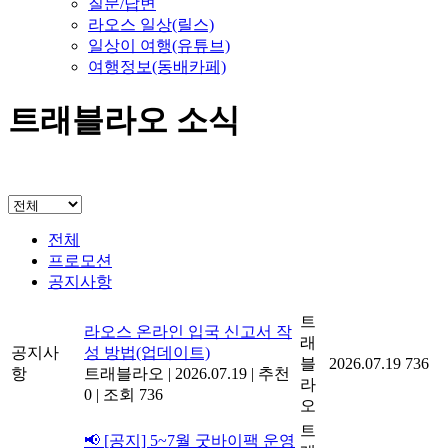
질문/답변
라오스 일상(릴스)
일상이 여행(유튜브)
여행정보(동배카페)
트래블라오 소식
전체
프로모션
공지사항
트
라오스 온라인 입국 신고서 작
래
공지사
성 방법(업데이트)
블
2026.07.19
736
항
트래블라오
|
2026.07.19
|
추천
라
0
|
조회 736
오
트
📢 [공지] 5~7월 굿바이팩 운영