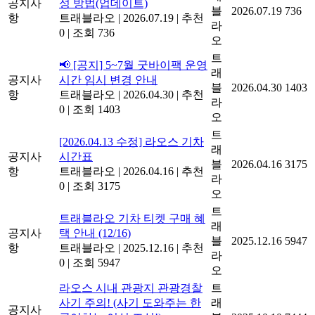
공지사
성 방법(업데이트)
블
2026.07.19
736
항
트래블라오
|
2026.07.19
|
추천
라
0
|
조회 736
오
트
📢 [공지] 5~7월 굿바이팩 운영
래
공지사
시간 임시 변경 안내
블
2026.04.30
1403
항
트래블라오
|
2026.04.30
|
추천
라
0
|
조회 1403
오
트
[2026.04.13 수정] 라오스 기차
래
공지사
시간표
블
2026.04.16
3175
항
트래블라오
|
2026.04.16
|
추천
라
0
|
조회 3175
오
트
트래블라오 기차 티켓 구매 혜
래
공지사
택 안내 (12/16)
블
2025.12.16
5947
항
트래블라오
|
2025.12.16
|
추천
라
0
|
조회 5947
오
라오스 시내 관광지 관광경찰
트
사기 주의! (사기 도와주는 한
래
공지사