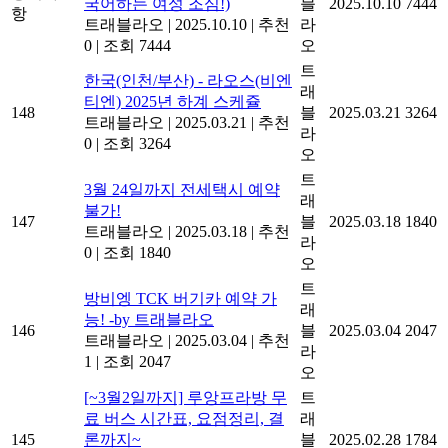
국어하는 여성 조심!)
블
2025.10.10
7444
항
트래블라오
|
2025.10.10
|
추천
라
0
|
조회 7444
오
트
한국(인천/부산) - 라오스(비엔
래
티엔) 2025년 하계 스케쥴
148
블
2025.03.21
3264
트래블라오
|
2025.03.21
|
추천
라
0
|
조회 3264
오
트
3월 24일까지 전세택시 예약
래
불가!
147
블
2025.03.18
1840
트래블라오
|
2025.03.18
|
추천
라
0
|
조회 1840
오
트
방비엥 TCK 버기카 예약 가
래
능! -by 트래블라오
146
블
2025.03.04
2047
트래블라오
|
2025.03.04
|
추천
라
1
|
조회 2047
오
[~3월2일까지] 루앙프라방 무
트
료 버스 시간표, 요점정리, 결
래
145
론까지~
블
2025.02.28
1784