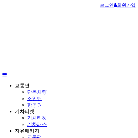
로그인
회원가입
교통편
단독차량
조인밴
항공권
기차티켓
기차티켓
기차패스
자유패키지
교통팩