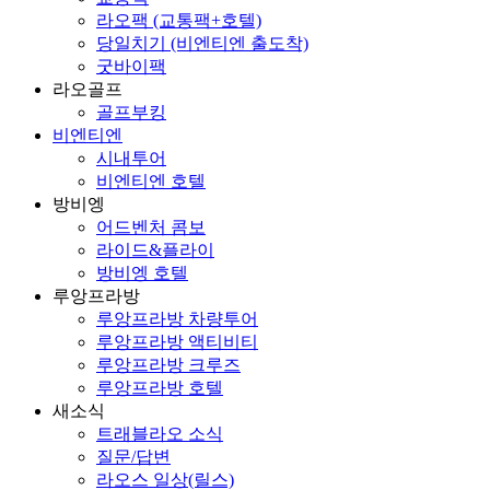
라오팩 (교통팩+호텔)
당일치기 (비엔티엔 출도착)
굿바이팩
라오골프
골프부킹
비엔티엔
시내투어
비엔티엔 호텔
방비엥
어드벤처 콤보
라이드&플라이
방비엥 호텔
루앙프라방
루앙프라방 차량투어
루앙프라방 액티비티
루앙프라방 크루즈
루앙프라방 호텔
새소식
트래블라오 소식
질문/답변
라오스 일상(릴스)