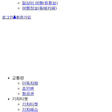
일상이 여행(유튜브)
여행정보(동배카페)
로그인
회원가입
교통편
단독차량
조인밴
항공권
기차티켓
기차티켓
기차패스