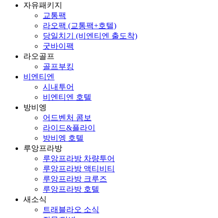
자유패키지
교통팩
라오팩 (교통팩+호텔)
당일치기 (비엔티엔 출도착)
굿바이팩
라오골프
골프부킹
비엔티엔
시내투어
비엔티엔 호텔
방비엥
어드벤처 콤보
라이드&플라이
방비엥 호텔
루앙프라방
루앙프라방 차량투어
루앙프라방 액티비티
루앙프라방 크루즈
루앙프라방 호텔
새소식
트래블라오 소식