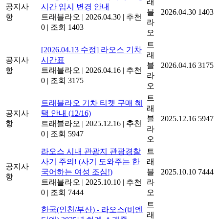
래
공지사
시간 임시 변경 안내
블
2026.04.30
1403
항
트래블라오
|
2026.04.30
|
추천
라
0
|
조회 1403
오
트
[2026.04.13 수정] 라오스 기차
래
공지사
시간표
블
2026.04.16
3175
항
트래블라오
|
2026.04.16
|
추천
라
0
|
조회 3175
오
트
트래블라오 기차 티켓 구매 혜
래
공지사
택 안내 (12/16)
블
2025.12.16
5947
항
트래블라오
|
2025.12.16
|
추천
라
0
|
조회 5947
오
라오스 시내 관광지 관광경찰
트
사기 주의! (사기 도와주는 한
래
공지사
국어하는 여성 조심!)
블
2025.10.10
7444
항
트래블라오
|
2025.10.10
|
추천
라
0
|
조회 7444
오
트
한국(인천/부산) - 라오스(비엔
래