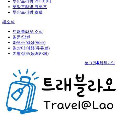
루앙프라방 액티비티
루앙프라방 크루즈
루앙프라방 호텔
새소식
트래블라오 소식
질문/답변
라오스 일상(릴스)
일상이 여행(유튜브)
여행정보(동배카페)
로그인
회원가입