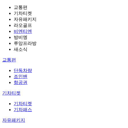
교통편
기차티켓
자유패키지
라오골프
비엔티엔
방비엥
루앙프라방
새소식
교통편
단독차량
조인밴
항공권
기차티켓
기차티켓
기차패스
자유패키지