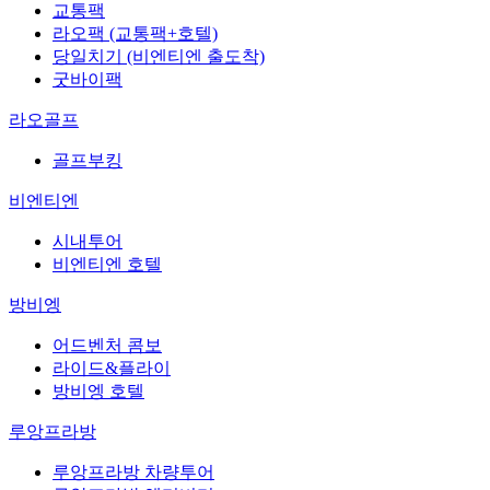
교통팩
라오팩 (교통팩+호텔)
당일치기 (비엔티엔 출도착)
굿바이팩
라오골프
골프부킹
비엔티엔
시내투어
비엔티엔 호텔
방비엥
어드벤처 콤보
라이드&플라이
방비엥 호텔
루앙프라방
루앙프라방 차량투어