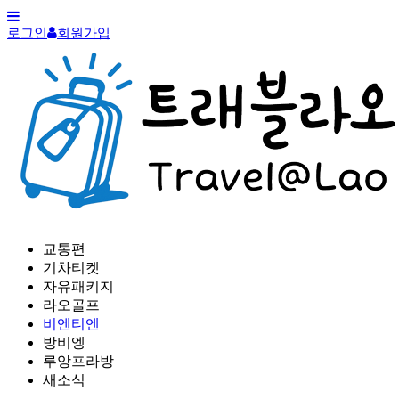
로그인
회원가입
교통편
기차티켓
자유패키지
라오골프
비엔티엔
방비엥
루앙프라방
새소식