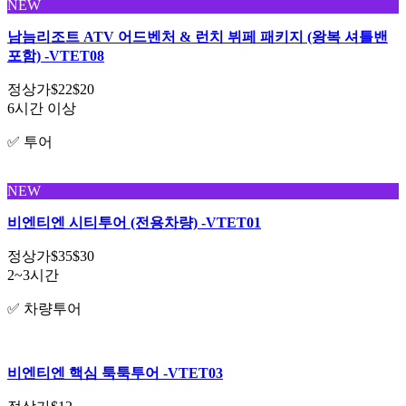
NEW
남늠리조트 ATV 어드벤처 & 런치 뷔페 패키지 (왕복 셔틀밴
포함) -VTET08
정상가
$22
$20
6시간 이상
✅ 투어
NEW
비엔티엔 시티투어 (전용차량) -VTET01
정상가
$35
$30
2~3시간
✅ 차량투어
비엔티엔 핵심 툭툭투어 -VTET03