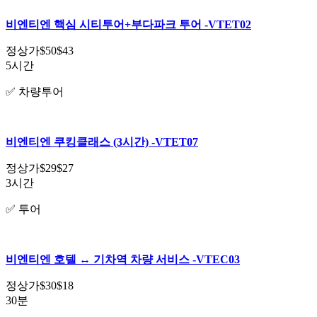
비엔티엔 핵심 시티투어+부다파크 투어 -VTET02
정상가
$50
$43
5시간
✅ 차량투어
비엔티엔 쿠킹클래스 (3시간) -VTET07
정상가
$29
$27
3시간
✅ 투어
비엔티엔 호텔 ↔️ 기차역 차량 서비스 -VTEC03
정상가
$30
$18
30분