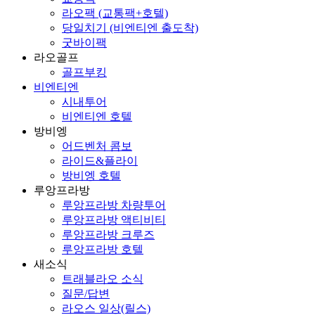
라오팩 (교통팩+호텔)
당일치기 (비엔티엔 출도착)
굿바이팩
라오골프
골프부킹
비엔티엔
시내투어
비엔티엔 호텔
방비엥
어드벤처 콤보
라이드&플라이
방비엥 호텔
루앙프라방
루앙프라방 차량투어
루앙프라방 액티비티
루앙프라방 크루즈
루앙프라방 호텔
새소식
트래블라오 소식
질문/답변
라오스 일상(릴스)