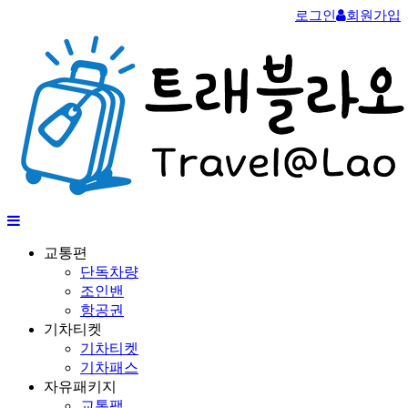
로그인
회원가입
교통편
단독차량
조인밴
항공권
기차티켓
기차티켓
기차패스
자유패키지
교통팩