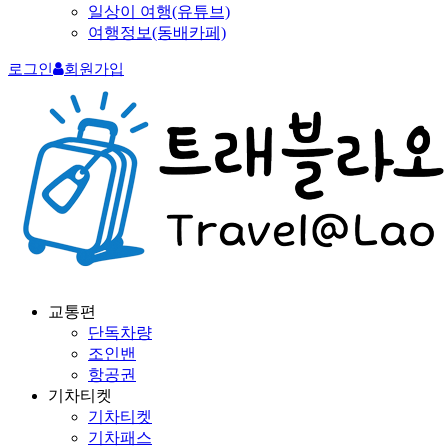
일상이 여행(유튜브)
여행정보(동배카페)
로그인
회원가입
교통편
단독차량
조인밴
항공권
기차티켓
기차티켓
기차패스