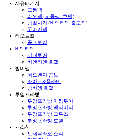
자유패키지
교통팩
라오팩 (교통팩+호텔)
당일치기 (비엔티엔 출도착)
굿바이팩
라오골프
골프부킹
비엔티엔
시내투어
비엔티엔 호텔
방비엥
어드벤처 콤보
라이드&플라이
방비엥 호텔
루앙프라방
루앙프라방 차량투어
루앙프라방 액티비티
루앙프라방 크루즈
루앙프라방 호텔
새소식
트래블라오 소식