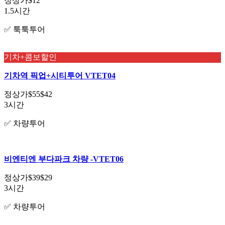
정상가
$12
1.5시간
✅ 툭툭투어
기차+콤보할인
기차역 픽업+시티투어 VTET04
정상가
$55
$42
3시간
✅ 차량투어
비엔티엔 부다파크 차량 -VTET06
정상가
$39
$29
3시간
✅ 차량투어