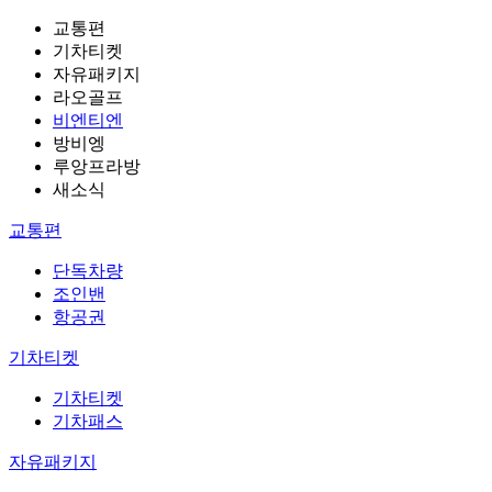
교통편
기차티켓
자유패키지
라오골프
비엔티엔
방비엥
루앙프라방
새소식
교통편
단독차량
조인밴
항공권
기차티켓
기차티켓
기차패스
자유패키지