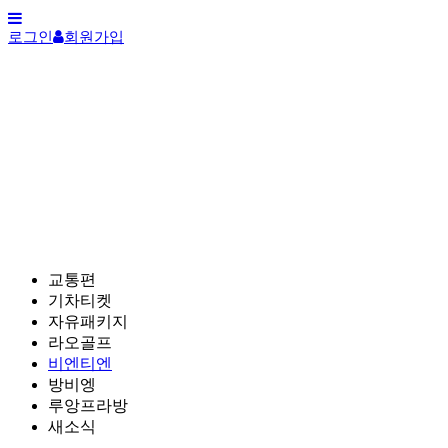
로그인
회원가입
교통편
기차티켓
자유패키지
라오골프
비엔티엔
방비엥
루앙프라방
새소식