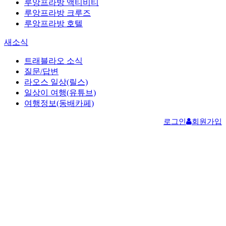
루앙프라방 액티비티
루앙프라방 크루즈
루앙프라방 호텔
새소식
트래블라오 소식
질문/답변
라오스 일상(릴스)
일상이 여행(유튜브)
여행정보(동배카페)
로그인
회원가입