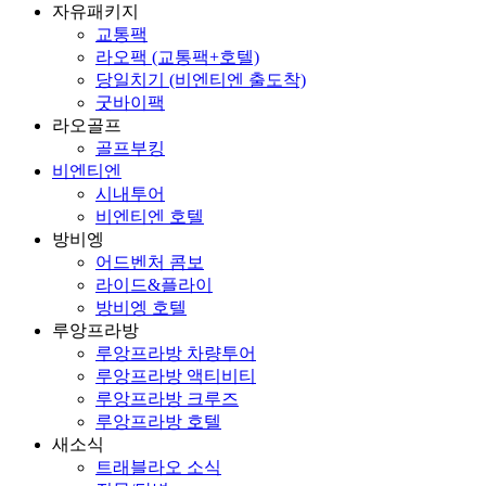
자유패키지
교통팩
라오팩 (교통팩+호텔)
당일치기 (비엔티엔 출도착)
굿바이팩
라오골프
골프부킹
비엔티엔
시내투어
비엔티엔 호텔
방비엥
어드벤처 콤보
라이드&플라이
방비엥 호텔
루앙프라방
루앙프라방 차량투어
루앙프라방 액티비티
루앙프라방 크루즈
루앙프라방 호텔
새소식
트래블라오 소식