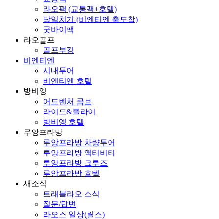
라오팩 (교통팩+호텔)
당일치기 (비엔티엔 출도착)
굿바이팩
라오골프
골프부킹
비엔티엔
시내투어
비엔티엔 호텔
방비엥
어드벤처 콤보
라이드&플라이
방비엥 호텔
루앙프라방
루앙프라방 차량투어
루앙프라방 액티비티
루앙프라방 크루즈
루앙프라방 호텔
새소식
트래블라오 소식
질문/답변
라오스 일상(릴스)