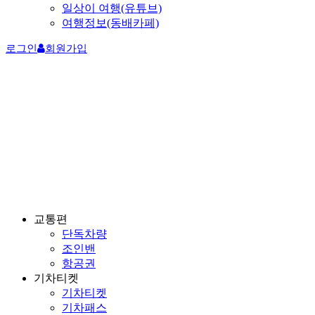
일상이 여행(유튜브)
여행정보(동배카페)
로그인
회원가입
교통편
단독차량
조인밴
항공권
기차티켓
기차티켓
기차패스