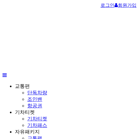
로그인
회원가입
교통편
단독차량
조인밴
항공권
기차티켓
기차티켓
기차패스
자유패키지
교통팩