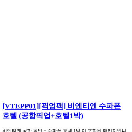
[VTEPP01][픽업팩] 비엔티엔 수파폰
호텔 (공항픽업+호텔1박)
비엔티엔 공항 픽업 + 수파폰 호텔 1박 이 포함된 패키지입니