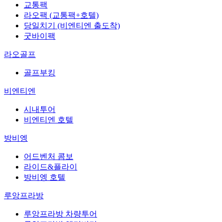
교통팩
라오팩 (교통팩+호텔)
당일치기 (비엔티엔 출도착)
굿바이팩
라오골프
골프부킹
비엔티엔
시내투어
비엔티엔 호텔
방비엥
어드벤처 콤보
라이드&플라이
방비엥 호텔
루앙프라방
루앙프라방 차량투어