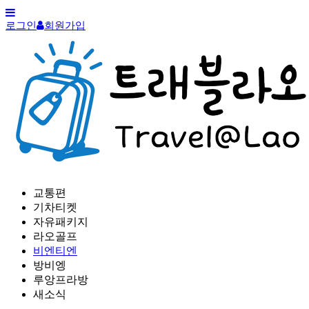
로그인
회원가입
교통편
기차티켓
자유패키지
라오골프
비엔티엔
방비엥
루앙프라방
새소식