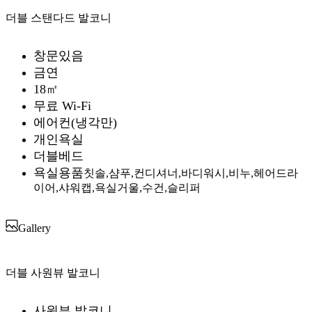
더블 스탠다드 발코니
창문있음
금연
18㎡
무료 Wi-Fi
에어컨(냉각만)
개인욕실
더블베드
욕실용품
칫솔,샴푸,컨디셔너,바디워시,비누,헤어드라
이어,샤워캡,욕실거울,수건,슬리퍼
Gallery
더블 사원뷰 발코니
사원뷰 발코니