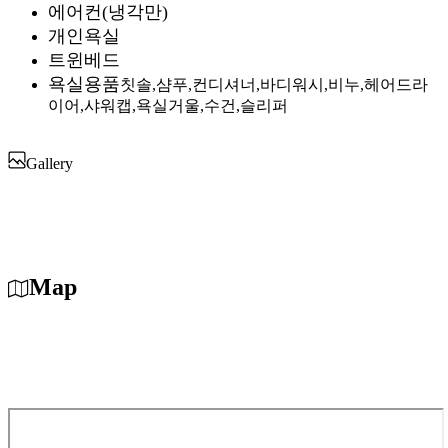
에어컨(냉각만)
개인욕실
트윈베드
욕실용품
칫솔,샴푸,컨디셔너,바디워시,비누,헤어드라
이어,샤워캡,욕실거울,수건,슬리퍼
Gallery
Map