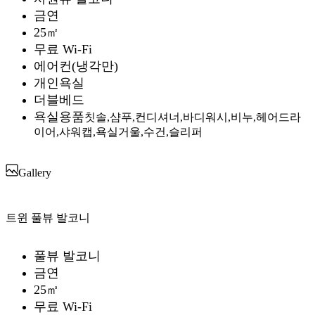
금연
25㎡
무료 Wi-Fi
에어컨(냉각만)
개인욕실
더블베드
욕실용품
칫솔,샴푸,컨디셔너,바디워시,비누,헤어드라
이어,샤워캡,욕실거울,수건,슬리퍼
Gallery
트윈 풀뷰 발코니
풀뷰 발코니
금연
25㎡
무료 Wi-Fi