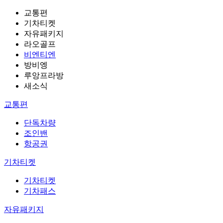
교통편
기차티켓
자유패키지
라오골프
비엔티엔
방비엥
루앙프라방
새소식
교통편
단독차량
조인밴
항공권
기차티켓
기차티켓
기차패스
자유패키지