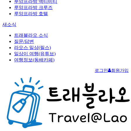
루앙프라방 액티비티
루앙프라방 크루즈
루앙프라방 호텔
새소식
트래블라오 소식
질문/답변
라오스 일상(릴스)
일상이 여행(유튜브)
여행정보(동배카페)
로그인
회원가입