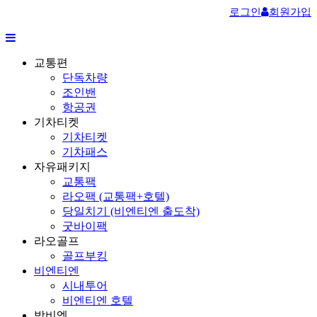
로그인
회원가입
교통편
단독차량
조인밴
항공권
기차티켓
기차티켓
기차패스
자유패키지
교통팩
라오팩 (교통팩+호텔)
당일치기 (비엔티엔 출도착)
굿바이팩
라오골프
골프부킹
비엔티엔
시내투어
비엔티엔 호텔
방비엥