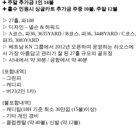
➕ 주말 추가금 1인 14불
➕ 홀수 인원시 싱글카트 추가금 주중 10불, 주말 12불
▷ 27홀, 파108
▷ 디자인 – 넬슨 & 하워드
▷ A코스, 파36, 3635YARD / B코스, 파36, 3448YARD / C코스,
파35, 3083YARD
▷ 베트남 KN 그룹에서 2012년 오픈하여 운영하는 라오스에
서 가장 아름답고 관리가 잘 된 27홀 규모의 골프장
▷ 시내에서 약 30분 / 공항에서 약 40분
[포함내역]
– 그린피
– 캐디피
– 버기(2인 1카)
[불포함내역]
– 캐디팁(18H 기준 최소 30만낍 (15불)이상)
– 기타 개인 경비
– 클럽렌탈 (약 40불), 신발 (약 12불)