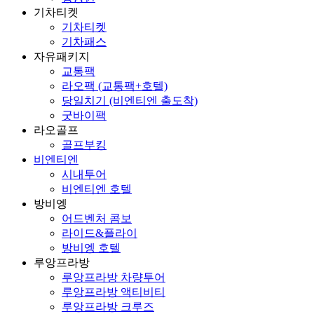
기차티켓
기차티켓
기차패스
자유패키지
교통팩
라오팩 (교통팩+호텔)
당일치기 (비엔티엔 출도착)
굿바이팩
라오골프
골프부킹
비엔티엔
시내투어
비엔티엔 호텔
방비엥
어드벤처 콤보
라이드&플라이
방비엥 호텔
루앙프라방
루앙프라방 차량투어
루앙프라방 액티비티
루앙프라방 크루즈