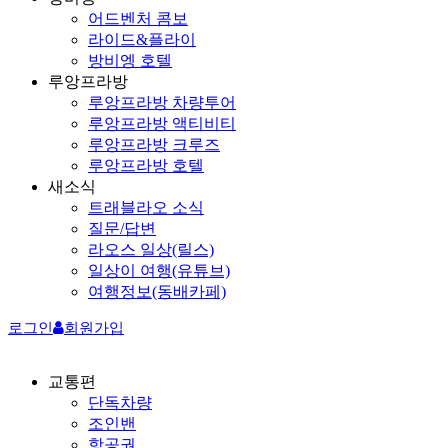
어드벤처 콤보
라이드&플라이
방비엥 호텔
루앙프라방
루앙프라방 차량투어
루앙프라방 액티비티
루앙프라방 크루즈
루앙프라방 호텔
새소식
트래블라오 소식
질문/답변
라오스 일상(릴스)
일상이 여행(유튜브)
여행정보(동배카페)
로그인
회원가입
교통편
단독차량
조인밴
항공권