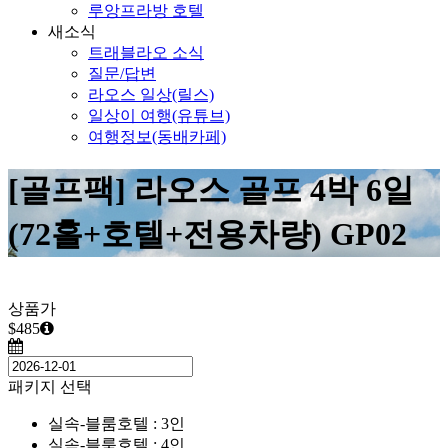
루앙프라방 호텔
새소식
트래블라오 소식
질문/답변
라오스 일상(릴스)
일상이 여행(유튜브)
여행정보(동배카페)
[골프팩] 라오스 골프 4박 6일
(72홀+호텔+전용차량) GP02
상품가
$485
패키지 선택
실속-블룸호텔 : 3인
실속-블룸호텔 : 4인