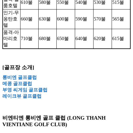
610불
580불
550불
540불
530불
515불
룸호텔
인기-무
옹탄호
660불
630불
600불
590불
570불
565불
텔
품격-아
마리호
710불
680불
650불
640불
620불
615불
텔
[골프장 소개]
롱비엔 골프클럽
메콩 골프클럽
부영 씨게임 골프클럽
레이크뷰 골프클럽
비엔티엔 롱비엔 골프 클럽 (LONG THANH
VIENTIANE GOLF CLUB)