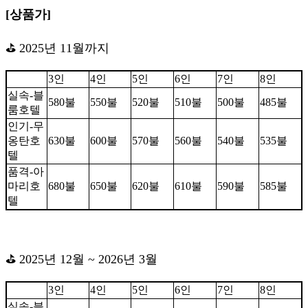
[상품가]
⛳ 2025년 11월까지
3인
4인
5인
6인
7인
8인
실속-블
580불
550불
520불
510불
500불
485불
룸호텔
인기-무
옹탄호
630불
600불
570불
560불
540불
535불
텔
품격-아
마리호
680불
650불
620불
610불
590불
585불
텔
⛳ 2025년 12월 ~ 2026년 3월
3인
4인
5인
6인
7인
8인
실속-블