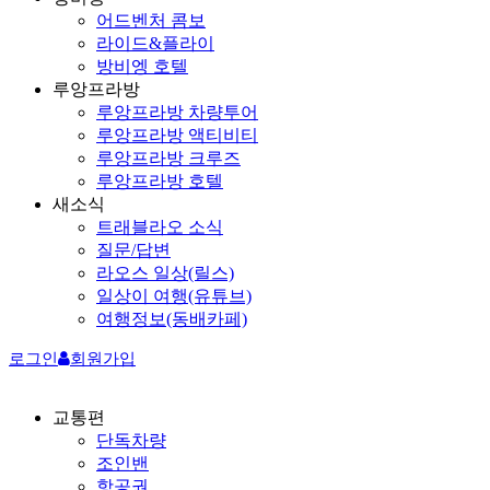
어드벤처 콤보
라이드&플라이
방비엥 호텔
루앙프라방
루앙프라방 차량투어
루앙프라방 액티비티
루앙프라방 크루즈
루앙프라방 호텔
새소식
트래블라오 소식
질문/답변
라오스 일상(릴스)
일상이 여행(유튜브)
여행정보(동배카페)
로그인
회원가입
교통편
단독차량
조인밴
항공권