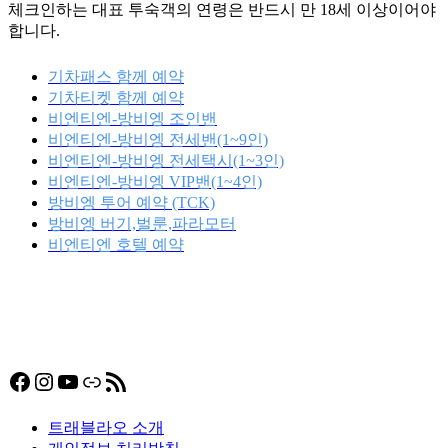
체크인하는 대표 투숙객의 연령은 반드시 만 18세 이상이어야
합니다.
기차패스 함께 예약
기차티켓 함께 예약
비엔티엔-방비엥 조인밴
비엔티엔-방비엥 전세밴(1~9인)
비엔티엔-방비엥 전세택시(1~3인)
비엔티엔-방비엥 VIP밴(1~4인)
방비엥 투어 예약 (TCK)
방비엥 버기,벌룬,파라모터
비엔티엔 호텔 예약
Facebook
Instagram
YouTube
링크
RSS 피드
트래블라오 소개