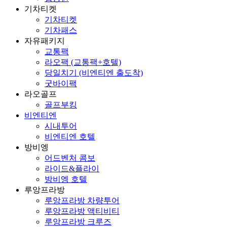
기차티켓
기차티켓
기차패스
자유패키지
교통팩
라오팩 (교통팩+호텔)
당일치기 (비엔티엔 출도착)
굿바이팩
라오골프
골프부킹
비엔티엔
시내투어
비엔티엔 호텔
방비엥
어드벤처 콤보
라이드&플라이
방비엥 호텔
루앙프라방
루앙프라방 차량투어
루앙프라방 액티비티
루앙프라방 크루즈