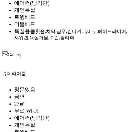
에어컨(냉각만)
개인욕실
트윈베드
더블베드
욕실용품
칫솔,치약,샴푸,컨디셔너,비누,헤어드라이어,
샤워캡,욕실거울,수건,슬리퍼
Gallery
슈페리어룸
창문있음
금연
27㎡
무료 Wi-Fi
에어컨(냉각만)
개인욕실
트윈베드