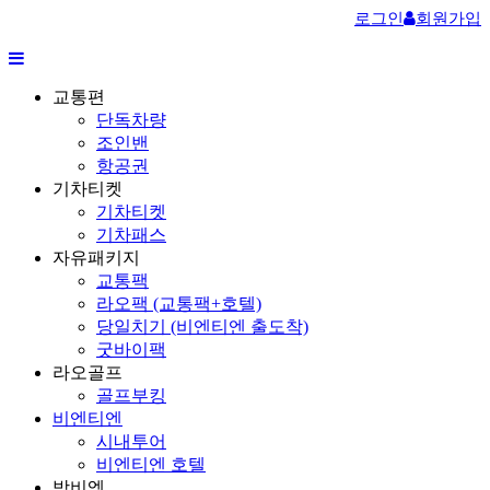
로그인
회원가입
교통편
단독차량
조인밴
항공권
기차티켓
기차티켓
기차패스
자유패키지
교통팩
라오팩 (교통팩+호텔)
당일치기 (비엔티엔 출도착)
굿바이팩
라오골프
골프부킹
비엔티엔
시내투어
비엔티엔 호텔
방비엥