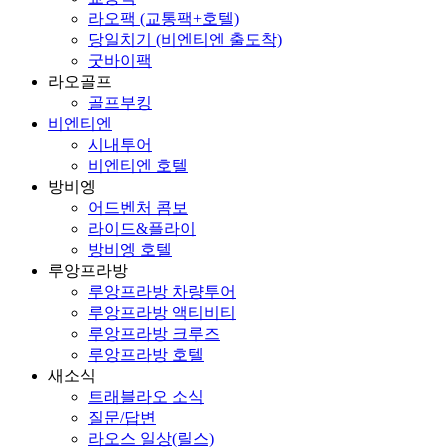
라오팩 (교통팩+호텔)
당일치기 (비엔티엔 출도착)
굿바이팩
라오골프
골프부킹
비엔티엔
시내투어
비엔티엔 호텔
방비엥
어드벤처 콤보
라이드&플라이
방비엥 호텔
루앙프라방
루앙프라방 차량투어
루앙프라방 액티비티
루앙프라방 크루즈
루앙프라방 호텔
새소식
트래블라오 소식
질문/답변
라오스 일상(릴스)