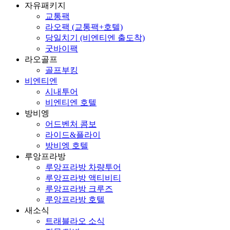
자유패키지
교통팩
라오팩 (교통팩+호텔)
당일치기 (비엔티엔 출도착)
굿바이팩
라오골프
골프부킹
비엔티엔
시내투어
비엔티엔 호텔
방비엥
어드벤처 콤보
라이드&플라이
방비엥 호텔
루앙프라방
루앙프라방 차량투어
루앙프라방 액티비티
루앙프라방 크루즈
루앙프라방 호텔
새소식
트래블라오 소식