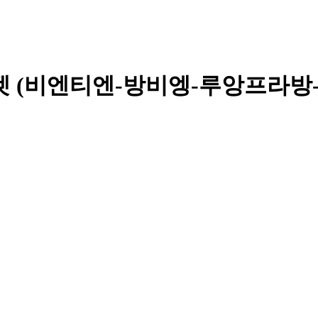
티켓 (비엔티엔-방비엥-루앙프라방