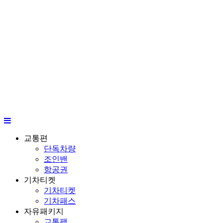
교통편
단독차량
조인밴
항공권
기차티켓
기차티켓
기차패스
자유패키지
교통팩