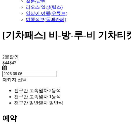
질문/답변
라오스 일상(릴스)
일상이 여행(유튜브)
여행정보(동배카페)
[기차패스] 비-방-루-비 기차
2불할인
$44
$42
패키지 선택
전구간 고속열차 2등석
전구간 고속열차 1등석
전구간 일반열차 일반석
예약