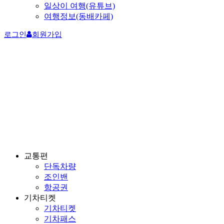
일상이 여행(유튜브)
여행정보(동배카페)
로그인
회원가입
교통편
단독차량
조인밴
항공권
기차티켓
기차티켓
기차패스