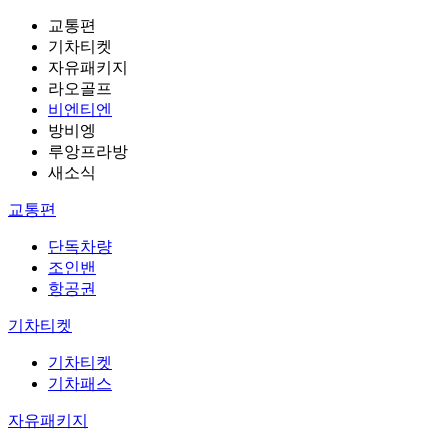
교통편
기차티켓
자유패키지
라오골프
비엔티엔
방비엥
루앙프라방
새소식
교통편
단독차량
조인밴
항공권
기차티켓
기차티켓
기차패스
자유패키지