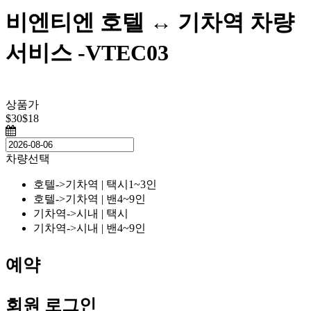
비엔티엔 호텔 ↔️ 기차역 차량
서비스 -VTEC03
상품가
$30
$18
차량선택
호텔->기차역 | 택시
1~3인
호텔->기차역 | 밴
4~9인
기차역->시내 | 택시
기차역->시내 | 밴
4~9인
예약
회원 로그인