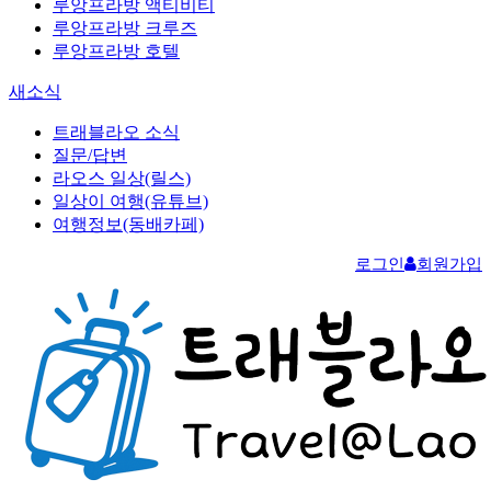
루앙프라방 액티비티
루앙프라방 크루즈
루앙프라방 호텔
새소식
트래블라오 소식
질문/답변
라오스 일상(릴스)
일상이 여행(유튜브)
여행정보(동배카페)
로그인
회원가입