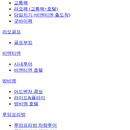
교통팩
라오팩 (교통팩+호텔)
당일치기 (비엔티엔 출도착)
굿바이팩
라오골프
골프부킹
비엔티엔
시내투어
비엔티엔 호텔
방비엥
어드벤처 콤보
라이드&플라이
방비엥 호텔
루앙프라방
루앙프라방 차량투어