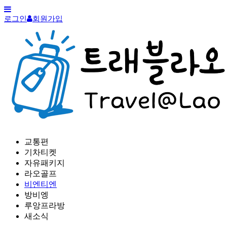
로그인
회원가입
교통편
기차티켓
자유패키지
라오골프
비엔티엔
방비엥
루앙프라방
새소식