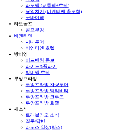
라오팩 (교통팩+호텔)
당일치기 (비엔티엔 출도착)
굿바이팩
라오골프
골프부킹
비엔티엔
시내투어
비엔티엔 호텔
방비엥
어드벤처 콤보
라이드&플라이
방비엥 호텔
루앙프라방
루앙프라방 차량투어
루앙프라방 액티비티
루앙프라방 크루즈
루앙프라방 호텔
새소식
트래블라오 소식
질문/답변
라오스 일상(릴스)