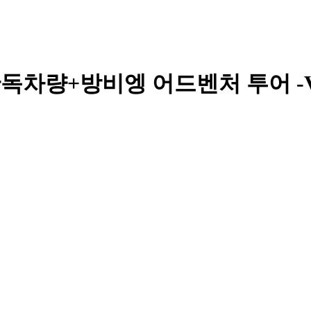
독차량+방비엥 어드벤처 투어 -V