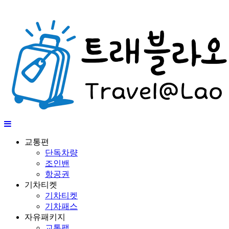
교통편
단독차량
조인밴
항공권
기차티켓
기차티켓
기차패스
자유패키지
교통팩