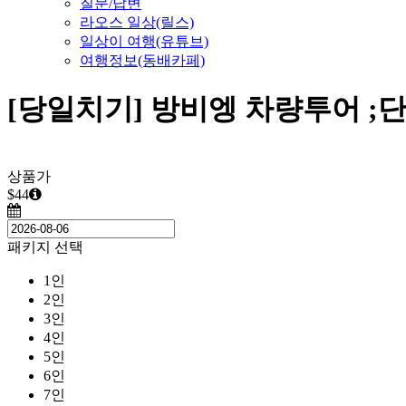
질문/답변
라오스 일상(릴스)
일상이 여행(유튜브)
여행정보(동배카페)
[당일치기] 방비엥 차량투어 ;단
상품가
$44
패키지 선택
1인
2인
3인
4인
5인
6인
7인