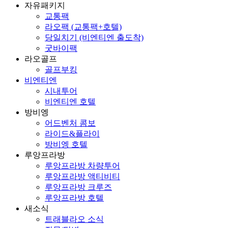
자유패키지
교통팩
라오팩 (교통팩+호텔)
당일치기 (비엔티엔 출도착)
굿바이팩
라오골프
골프부킹
비엔티엔
시내투어
비엔티엔 호텔
방비엥
어드벤처 콤보
라이드&플라이
방비엥 호텔
루앙프라방
루앙프라방 차량투어
루앙프라방 액티비티
루앙프라방 크루즈
루앙프라방 호텔
새소식
트래블라오 소식