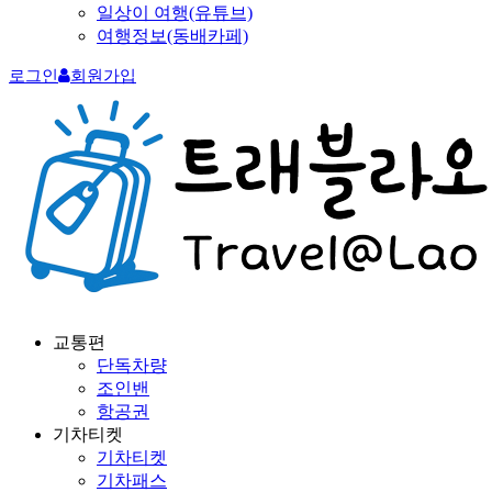
일상이 여행(유튜브)
여행정보(동배카페)
로그인
회원가입
교통편
단독차량
조인밴
항공권
기차티켓
기차티켓
기차패스