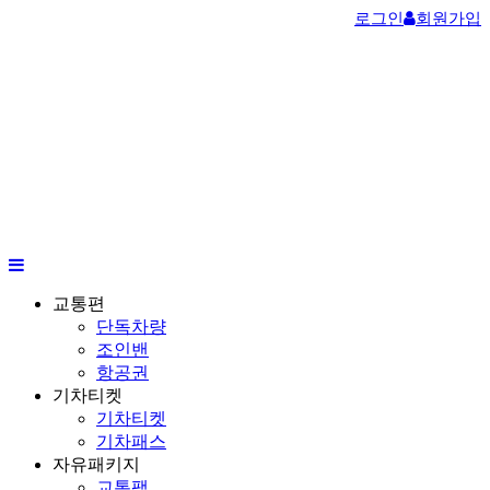
로그인
회원가입
교통편
단독차량
조인밴
항공권
기차티켓
기차티켓
기차패스
자유패키지
교통팩