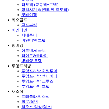
라오팩 (교통팩+호텔)
당일치기 (비엔티엔 출도착)
굿바이팩
라오골프
골프부킹
비엔티엔
시내투어
비엔티엔 호텔
방비엥
어드벤처 콤보
라이드&플라이
방비엥 호텔
루앙프라방
루앙프라방 차량투어
루앙프라방 액티비티
루앙프라방 크루즈
루앙프라방 호텔
새소식
트래블라오 소식
질문/답변
라오스 일상(릴스)