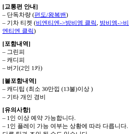
[교통편 안내]
– 단독차량 (
편도/왕복밴
)
– 기차 티켓 (
비엔티엔->방비엥 클릭
,
방비엥->비
엔티엔 클릭
)
[포함내역]
– 그린피
– 캐디피
– 버기(2인 1카)
[불포함내역]
– 캐디팁 (최소 30만낍 (13불)이상 )
– 기타 개인 경비
[유의사항]
– 1인 이상 예약 가능합니다.
– 1인 플레이 가능 여부는 상황에 따라 다릅니다.
다른 팀과 조인 될 수도 있습니다.