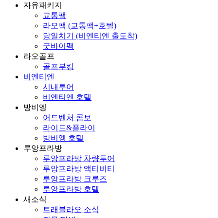
자유패키지
교통팩
라오팩 (교통팩+호텔)
당일치기 (비엔티엔 출도착)
굿바이팩
라오골프
골프부킹
비엔티엔
시내투어
비엔티엔 호텔
방비엥
어드벤처 콤보
라이드&플라이
방비엥 호텔
루앙프라방
루앙프라방 차량투어
루앙프라방 액티비티
루앙프라방 크루즈
루앙프라방 호텔
새소식
트래블라오 소식