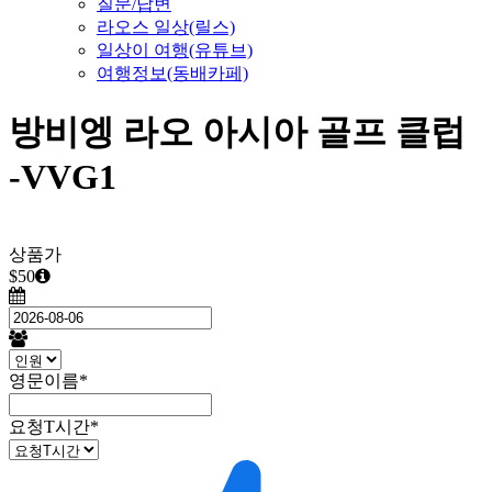
질문/답변
라오스 일상(릴스)
일상이 여행(유튜브)
여행정보(동배카페)
방비엥 라오 아시아 골프 클럽
-VVG1
상품가
$50
영문이름
*
요청T시간
*