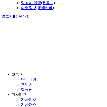
일상이 여행(유튜브)
여행정보(동배카페)
로그인
회원가입
교통편
단독차량
조인밴
항공권
기차티켓
기차티켓
기차패스